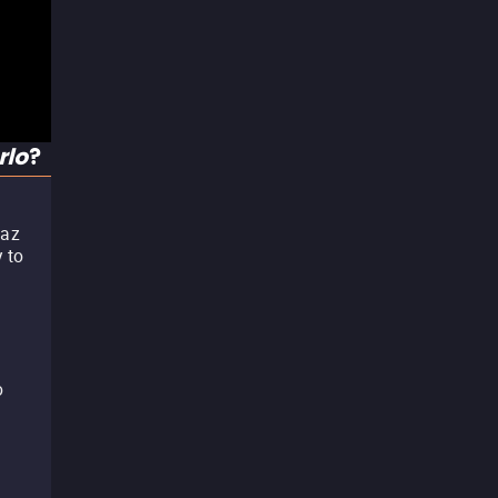
rlo
?
a
Haz
y to
o