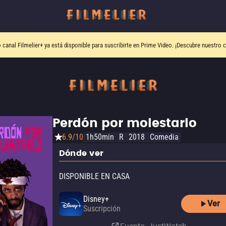
o canal
Filmelier+
ya está disponible para suscribirte en Prime Video.
¡Descubre nuestro c
Perdón por molestarlo
6.9/10
1h50min
R
2018
Comedia
Dónde ver
DISPONIBLE EN CASA
Disney+
Ver
Suscripción