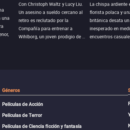
Con Christoph Waltz y Lucy Liu.
La chispa ardiente 
na
Un asesino a sueldo cercano al
florista polaca y un
n una
retiro es reclutado por la
británica desata u
ra
Compañía para entrenar a
inesperado en medi
enor,
Wihlborg, un joven prodigio de la
encuentros casuale
Generación Z con grandes
momentos mágicos
habilidades y una actitud
desafiante.
ueba su
Géneros
Películas de Acción
Películas de Terror
Películas de Ciencia ficción y fantasía