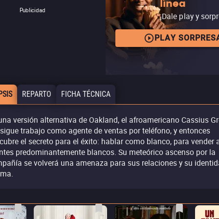
línea
Publicidad
¡Dale play y sorp
PLAY SORPRES
PSIS
REPARTO
FICHA TÉCNICA
una versión alternativa de Oakland, el afroamericano Cassius G
sigue trabajo como agente de ventas por teléfono, y entonces
cubre el secreto para el éxito: hablar como blanco, para vender 
entes predominantemente blancos. Su meteórico ascenso por la
pañía se volverá una amenaza para sus relaciones y su identi
sma.