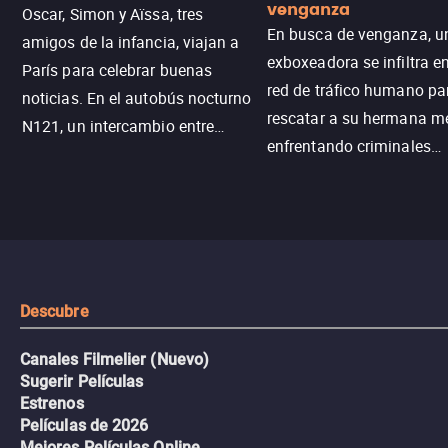
venganza
Oscar, Simon y Aïssa, tres
En busca de venganza, u
amigos de la infancia, viajan a
exboxeadora se infiltra e
París para celebrar buenas
red de tráfico humano pa
noticias. En el autobús nocturno
rescatar a su hermana m
N121, un intercambio entre
enfrentando criminales
pasajeros escala y la situación
despiadados, secretos
se descontrola, convirtiendo el
peligrosos y situaciones
viaje en un thriller urbano
extremas que ponen a pr
intenso.
resistencia.
Descubre
Canales Filmelier (Nuevo)
Sugerir Películas
Estrenos
Películas de 2026
Mejores Películas Online