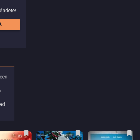
réndete!
A
reen
a
dad