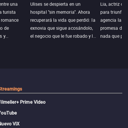
entre una
Ulises se despierta en un
Lia, actriz c
a turista
hospital "sin memoria". Ahora
para triunfar
n romance
recuperará la vida que perdió: la
agencia la es
o de
exnovia que sigue acosándolo,
promesa de vi
s y
el negocio que le fue robado y la
nada que perd
.
casa de sus sueños; sin
Juana, argen
embargo, no todo es como lo
historia. Jun
recordaba.
sobrevivir, af
algo mejor.
Streamings
Filmelier+ Prime Video
YouTube
Nuevo ViX