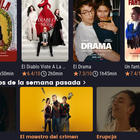
El Diablo Viste A La Moda 2
El Drama
h50min
6.4/10
2h0min
7.3/10
1h45min
7.4/
dos de la semana pasada
El maestro del crimen
Erupcja