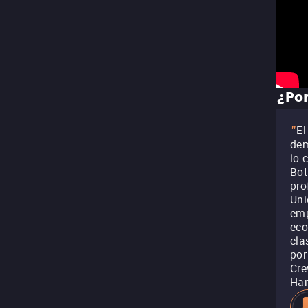
¿Por
El
"
dem
lo 
Bot
pro
Uni
emp
eco
cla
por
Cre
Ham