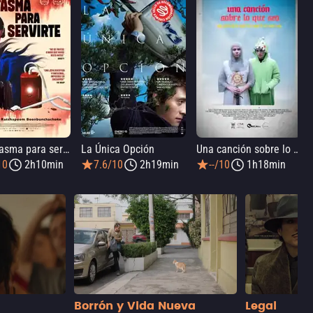
Un fantasma para servirte
La Única Opción
Una canción sobre lo que sea
10
2h10min
7.6/10
2h19min
--/10
1h18min
Borrón y Vida Nueva
Legal