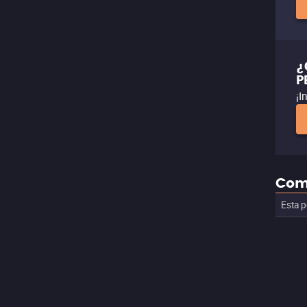
¿
P
¡I
Com
Esta p