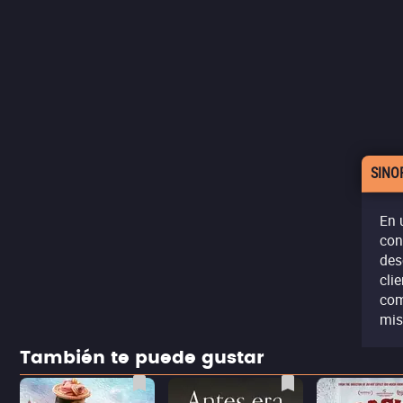
SINO
En 
con
des
cli
com
mi
También te puede gustar