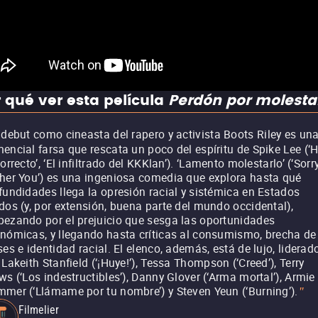
 qué ver esta película
Perdón por molesta
 debut como cineasta del rapero y activista Boots Riley es un
encial farsa que rescata un poco del espíritu de Spike Lee (‘
correcto’, ‘El infiltrado del KKKlan’). ‘Lamento molestarlo’ (‘Sorr
her You’) es una ingeniosa comedia que explora hasta qué
fundidades llega la opresión racial y sistémica en Estados
dos (y, por extensión, buena parte del mundo occidental),
ezando por el prejuicio que sesga las oportunidades
nómicas, y llegando hasta críticas al consumismo, brecha de
ses e identidad racial. El elenco, además, está de lujo, liderad
 Lakeith Stanfield (‘¡Huye!’), Tessa Thompson (‘Creed’), Terry
ws (‘Los indestructibles’), Danny Glover (‘Arma mortal’), Armie
mer (‘Llámame por tu nombre’) y Steven Yeun (‘Burning’).
"
Filmelier