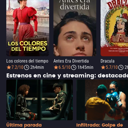
Los colores del tiempo
Antes Era Divertida
Dracula
7.2/10
2h4min
6.5/10
1h45min
5.7/10
2
Estrenos en cine y streaming: destaca
Última parada
Infiltrada: Golpe de