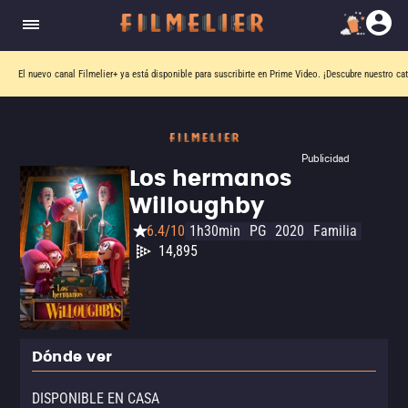
El nuevo canal
Filmelier+
ya está disponible para suscribirte en Prime Video.
¡Descubre nuestro ca
Publicidad
Los hermanos
Willoughby
6.4/10
1h30min
PG
2020
Familia
14,895
Dónde ver
DISPONIBLE EN CASA