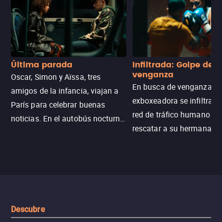
Última parada
Infiltrada: Golpe de
venganza
Oscar, Simon y Aïssa, tres
En busca de venganza, u
amigos de la infancia, viajan a
exboxeadora se infiltra e
París para celebrar buenas
red de tráfico humano pa
noticias. En el autobús nocturno
rescatar a su hermana m
N121, un intercambio entre
enfrentando criminales
pasajeros escala y la situación
despiadados, secretos
se descontrola, convirtiendo el
peligrosos y situaciones
viaje en un thriller urbano
extremas que ponen a pr
intenso.
resistencia.
Descubre