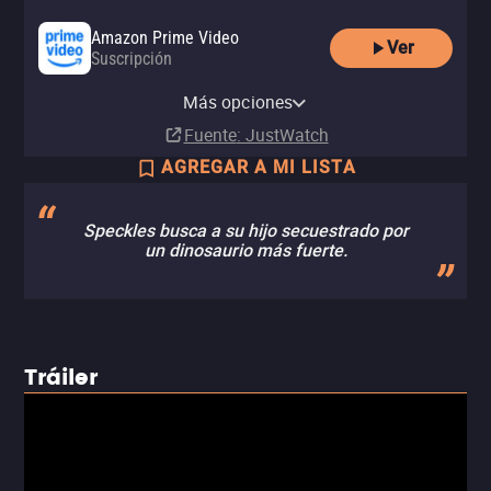
Amazon Prime Video
Ver
Suscripción
Amazon Video
Apple TV Store
Amazon Prime Video with Ads
Totalplay On Demand
YouTube
Renta
Comprar
Más opciones
Suscripción
Renta
Renta
MX$40.00
MX$49.00
Fuente
: JustWatch
AGREGAR A MI LISTA
Speckles busca a su hijo secuestrado por
un dinosaurio más fuerte.
Tráiler