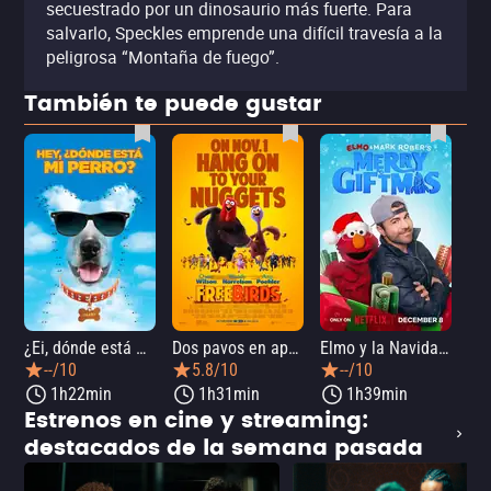
secuestrado por un dinosaurio más fuerte. Para
salvarlo, Speckles emprende una difícil travesía a la
peligrosa “Montaña de fuego”.
También te puede gustar
¿Ei, dónde está mi perro?
Dos pavos en apuros
Elmo y la Navidad mágica de Mark Rober
--/10
5.8/10
--/10
1h22min
1h31min
1h39min
Estrenos en cine y streaming:
destacados de la semana pasada