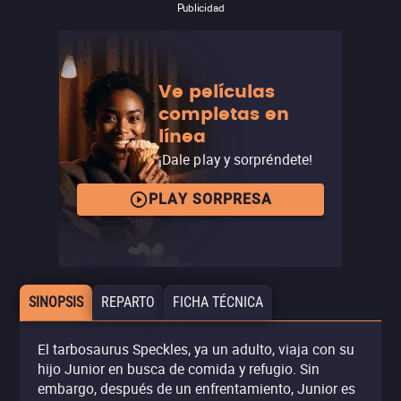
Publicidad
Ve películas
completas en
línea
¡Dale play y sorpréndete!
PLAY SORPRESA
SINOPSIS
REPARTO
FICHA TÉCNICA
El tarbosaurus Speckles, ya un adulto, viaja con su
hijo Junior en busca de comida y refugio. Sin
embargo, después de un enfrentamiento, Junior es