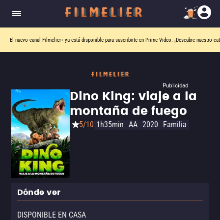
El nuevo canal
Filmelier+
ya está disponible para suscribirte en Prime Video.
¡Descubre nuestro ca
Publicidad
Dino King: viaje a la
montaña de fuego
5/10
1h35min
AA
2020
Familia
Dónde ver
DISPONIBLE EN CASA