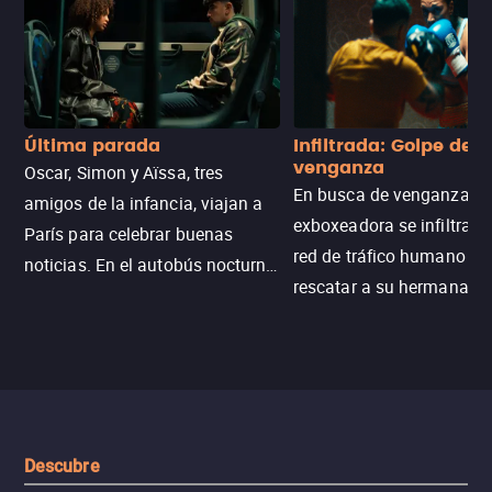
Última parada
Infiltrada: Golpe de
venganza
Oscar, Simon y Aïssa, tres
En busca de venganza, u
amigos de la infancia, viajan a
exboxeadora se infiltra e
París para celebrar buenas
red de tráfico humano pa
noticias. En el autobús nocturno
rescatar a su hermana m
N121, un intercambio entre
enfrentando criminales
pasajeros escala y la situación
despiadados, secretos
se descontrola, convirtiendo el
peligrosos y situaciones
viaje en un thriller urbano
extremas que ponen a pr
intenso.
resistencia.
Descubre