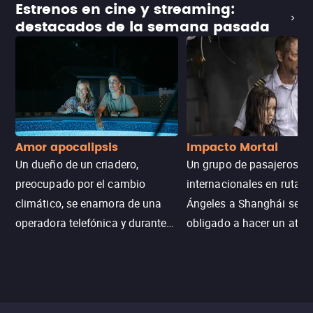
Estrenos en cine y streaming:
destacados de la semana pasada
Amor apocalipsis
Impacto Mortal
Un dueño de un criadero,
Un grupo de pasajeros
preocupado por el cambio
internacionales en ruta d
climático, se enamora de una
Ángeles a Shanghái se v
operadora telefónica y durante
obligado a hacer un aterr
un desastre natural inicia una
emergencia en aguas inf
aventura romántica, bilingüe y
de tiburones. Ahora debe
llena de emoción para
trabajar juntos con la es
encontrarla.
de superar la vorágine de