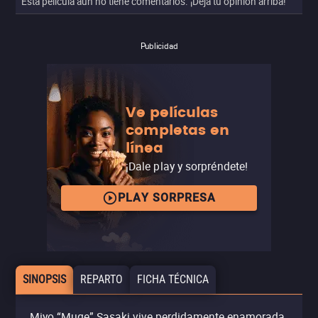
Esta película aún no tiene comentarios. ¡Deja tu opinión arriba!
Publicidad
Ve películas
completas en
línea
¡Dale play y sorpréndete!
PLAY SORPRESA
SINOPSIS
REPARTO
FICHA TÉCNICA
Miyo “Muge” Sasaki vive perdidamente enamorada