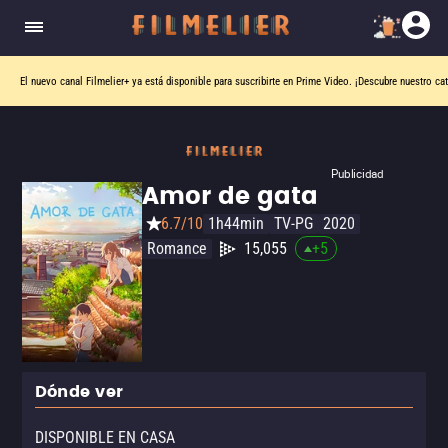
El nuevo canal
Filmelier+
ya está disponible para suscribirte en Prime Video.
¡Descubre nuestro ca
Publicidad
Amor de gata
6.7/10
1h44min
TV-PG
2020
Romance
15,055
+
5
Dónde ver
DISPONIBLE EN CASA