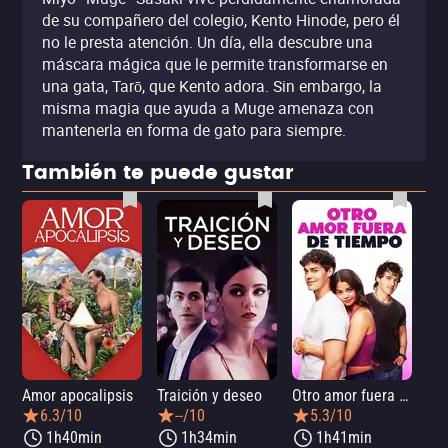
de su compañero del colegio, Kento Hinode, pero él
no le presta atención. Un día, ella descubre una
máscara mágica que le permite transformarse en
una gata, Tarō, que Kento adora. Sin embargo, la
misma magia que ayuda a Muge amenaza con
mantenerla en forma de gato para siempre.
También te puede gustar
Amor apocalipsis
Traición y deseo
Otro amor fuera de tiempo
Amo
6.3/10
--/10
5.3/10
1h40min
1h34min
1h41min