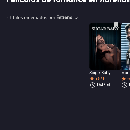
Películas de romance en Adrenal
4
títulos ordernados por
Estreno
Sugar Baby
5.8/10
--
1h43min