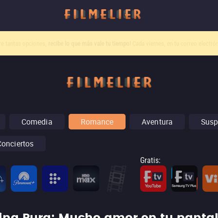
o canal
Filmelier+
ya está disponible para suscribirte en Prime Video.
¡Descubre nuestro c
Comedia
Romance
Aventura
Susp
Conciertos
Gratis
: