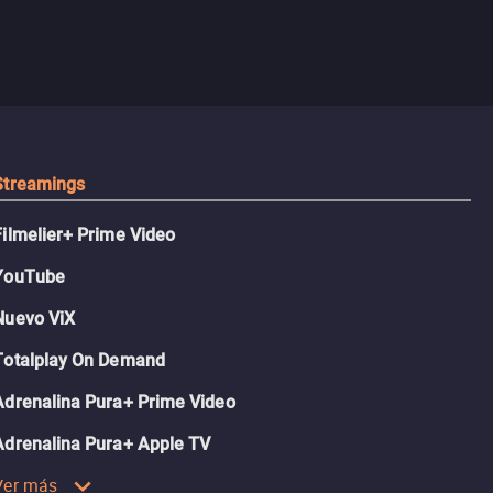
Streamings
Filmelier+ Prime Video
YouTube
Nuevo ViX
Totalplay On Demand
Adrenalina Pura+ Prime Video
Adrenalina Pura+ Apple TV
Ver más