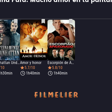
ina Pura: Mucho amor en tu pantal
Manhattan Undying
Amor y honor
Escorpión de Amor
/10
5.7/10
5.8/10
1h30min
1h40min
1h40min