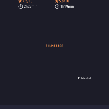
7.5/10
5.8/10
2h27min
1h19min
Publicidad