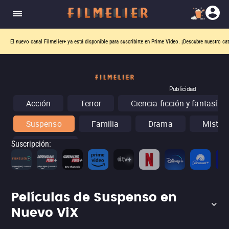
El nuevo canal
Filmelier+
ya está disponible para suscribirte en Prime Video.
¡Descubre nuestro ca
Publicidad
Acción
Terror
Ciencia ficción y fantasía
Suspenso
Familia
Drama
Misteri
Conciertos
Suscripción
:
Películas de Suspenso en
Nuevo ViX