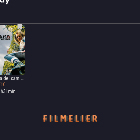
lay
Fuera del camino
/10
1h31min