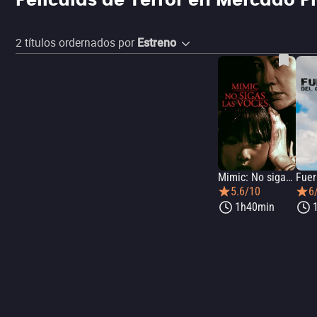
Películas de Terror en Mercado P
2
títulos ordernados por
Estreno
Mimic: No sigas las voces
5.6/10
6
1h40min