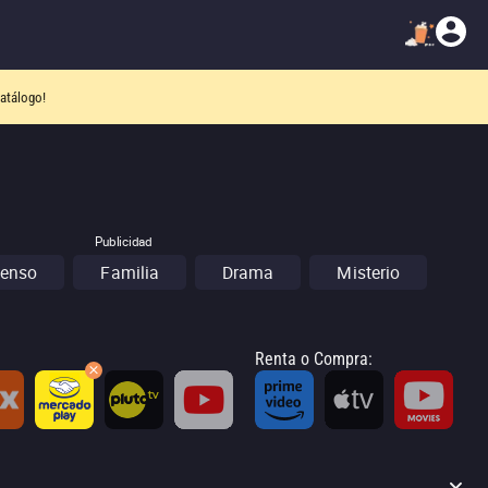
atálogo!
Publicidad
enso
Familia
Drama
Misterio
Renta o Compra
: