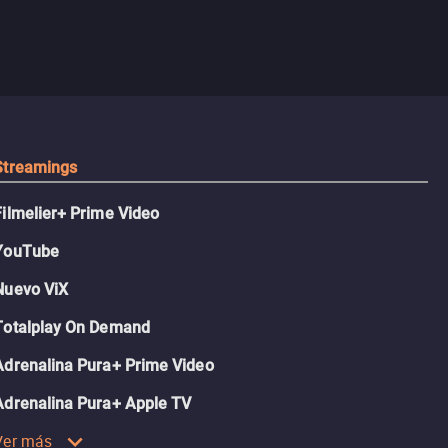
Streamings
Filmelier+ Prime Video
YouTube
Nuevo ViX
Totalplay On Demand
Adrenalina Pura+ Prime Video
Adrenalina Pura+ Apple TV
Ver más