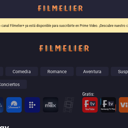
o canal
Filmelier+
ya está disponible para suscribirte en Prime Video.
¡Descubre nuestro c
Comedia
Romance
Aventura
Susp
Conciertos
Gratis
: