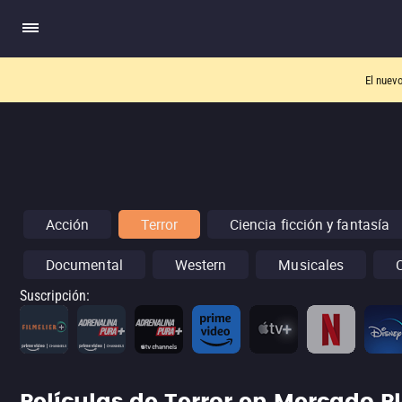
El nuev
Acción
Terror
Ciencia ficción y fantasía
Documental
Western
Musicales
Suscripción
: