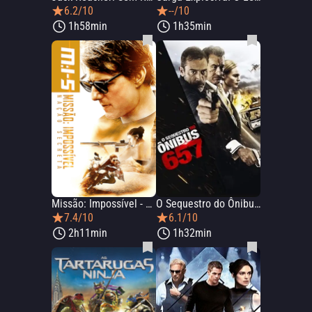
6.2/10
--/10
1h58min
1h35min
Missão: Impossível - Nação Secreta
O Sequestro do Ônibus 657
7.4/10
6.1/10
2h11min
1h32min