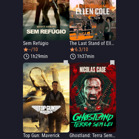
Sem Refúgio
The Last Stand of Ellen Cole
--/10
6.3/10
1h29min
1h37min
Top Gun: Maverick
Ghostland: Terra Sem Lei