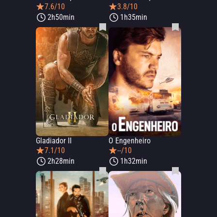
7.6/10
3.8/10
2h50min
1h35min
Gladiador II
O Engenheiro
7.1/10
--/10
2h28min
1h32min