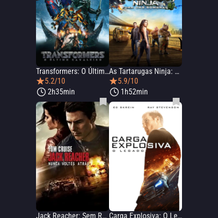
Transformers: O Último Cavaleiro
As Tartarugas Ninja: Fora das Sombras
5.2/10
5.9/10
2h35min
1h52min
Jack Reacher: Sem Retorno
Carga Explosiva: O Legado