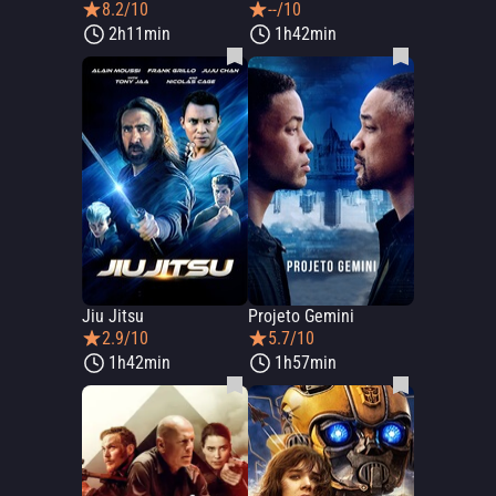
8.2/10
--/10
2h11min
1h42min
Jiu Jitsu
Projeto Gemini
2.9/10
5.7/10
1h42min
1h57min