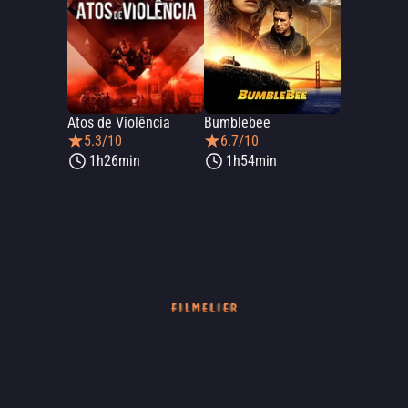
Atos de Violência
Bumblebee
5.3/10
6.7/10
1h26min
1h54min