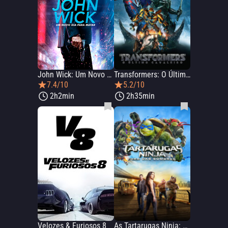
John Wick: Um Novo Dia Para Matar
Transformers: O Último Cavaleiro
7.4/10
5.2/10
2h2min
2h35min
Velozes & Furiosos 8
As Tartarugas Ninja: Fora das Sombras