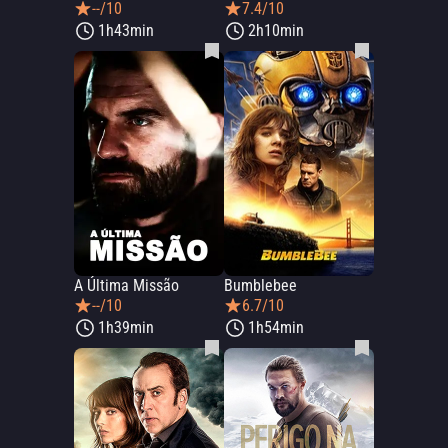
--/10
7.4/10
1h43min
2h10min
A Última Missão
Bumblebee
--/10
6.7/10
1h39min
1h54min