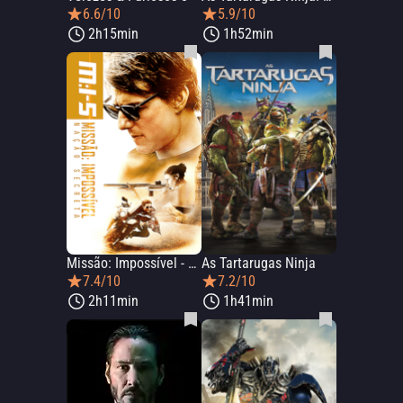
6.6/10
5.9/10
2h15min
1h52min
Missão: Impossível - Nação Secreta
As Tartarugas Ninja
7.4/10
7.2/10
2h11min
1h41min