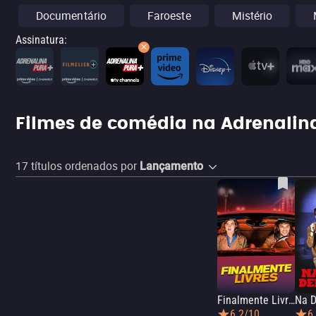
Documentário
Faroeste
Mistério
Assinatura
:
Filmes de comédia na Adrenalina
17
títulos ordenados por
Lançamento
Finalmente Livres
Na D
6.2/10
6