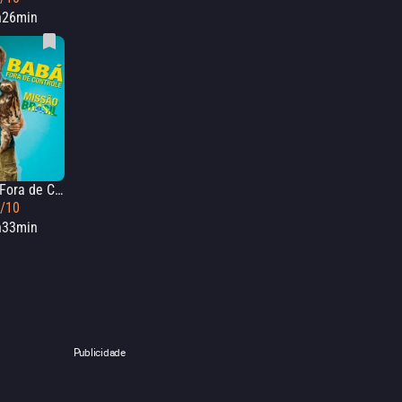
h26min
Babá Fora de Controle: Operação Brasil
4/10
h33min
Publicidade