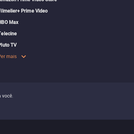
Filmelier+ Prime Video
HBO Max
Telecine
Pluto TV
Ver mais
 você.