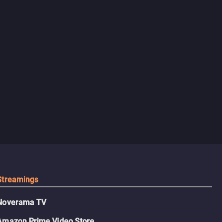
Streamings
Noverama TV
Amazon Prime Video Store