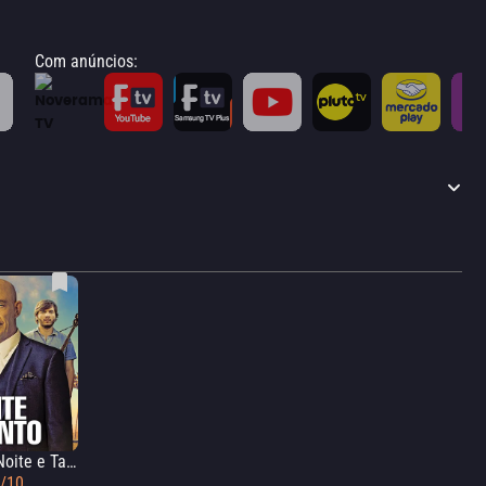
Com anúncios
:
Uma Noite e Tanto
8/10