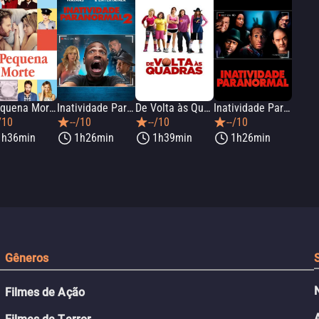
A Pequena Morte
Inatividade Paranormal 2
De Volta às Quadras
Inatividade Paranormal
/10
--/10
--/10
--/10
1h36min
1h26min
1h39min
1h26min
Gêneros
Filmes de Ação