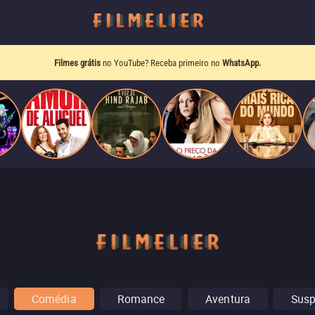
Filmes grátis
no YouTube? Receba primeiro no
WhatsApp.
Comédia
Romance
Aventura
Sus