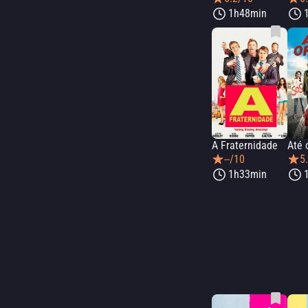
1h48min
A Fraternidade
Até 
--/10
5
1h33min