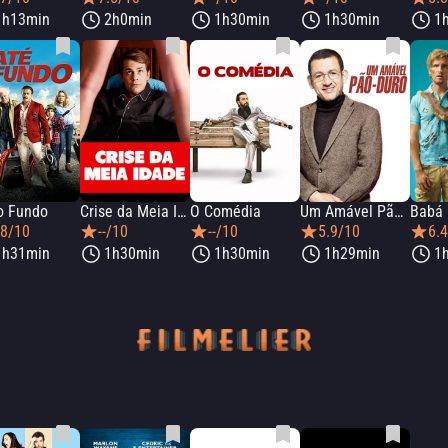
1h13min
2h0min
1h30min
1h30min
1
o Fundo
Crise da Meia Idade
O Comédia
Um Amável Pão-Duro
.8/10
--/10
--/10
5.9/10
6.
1h31min
1h30min
1h30min
1h29min
1