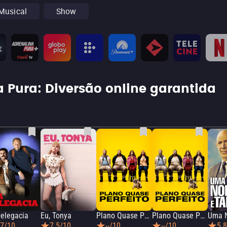
Musical
Show
 Pura: Diversão online garantida
elegacia
Eu, Tonya
Plano Quase Perfeito
Plano Quase Perfeito
.7/10
7.5/10
--/10
--/10
5.