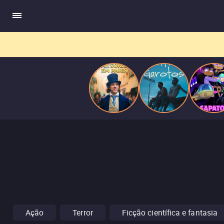
compõe obras-primas, participa de festas e busca romance em
Paris
meio a círculos aristocráticos e reais.
Ação
Terror
Ficção científica e fantasia