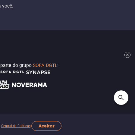
 você.
z parte do grupo
SOFA DGTL
:
Aceitar
a
Central de Políticas
.