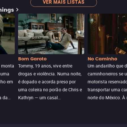
VER MAIS LISTAS
mings
Bom Garoto
No Caminho
e monta
Tommy, 19 anos, vive entre
Um andarilho que 
e uma
drogas e violência. Numa noite,
caminhoneiros se 
ilho em
é dopado e acorda preso por
motorista reservad
uma coleira no porão de Chris e
transportar uma ca
a da
Kathryn — um casal
norte do México. À
caçada
aparentemente comum decidido
se aproximam na es
a transformá-lo num “bom
passado do andari
sta a
menino.”
segurança deles.