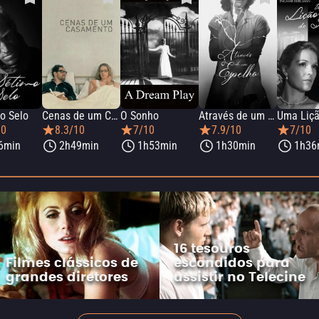
o Selo
Cenas de um Casamento Sueco
O Sonho
Através de um Espelho
10
8.3/10
7/10
7.9/10
7/10
6min
2h49min
1h53min
1h30min
1h36
16 tesouros
Filmes clássicos de
escondidos para
grandes diretores
assistir no Telecine