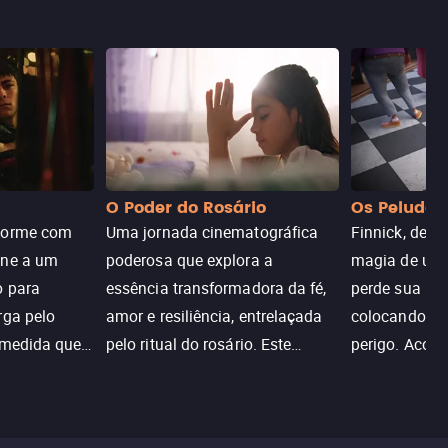
O Poder do Rosário
Os Peludos
dorme com
Uma jornada cinematográfica
Finnick, desc
une a um
poderosa que explora a
magia de um 
o para
essência transformadora da fé,
perde sua invi
rga pelo
amor e resiliência, entrelaçada
colocando su
 medida que
pelo ritual do rosário. Este
perigo. Aco
trada, o
drama cativante envolve o
Christine, e
lho ameaça a
público com sua profundidade
aventura para
emocional e narrativa
poderes e sal