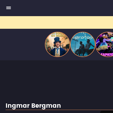
compõe obras-primas, participa de festas e busca romance em
Paris
meio a círculos aristocráticos e reais.
Ingmar Bergman