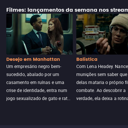
Filmes: lançamentos da semana nos strea
Desejo em Manhattan
Balística
Um empresário negro bem-
Com Lena Headey. Nanc
sucedido, abalado por um
munições sem saber qu
casamento em ruínas e uma
delas mataria o próprio f
crise de identidade, entra num
combate. Ao descobrir a
jogo sexualizado de gato e rato
verdade, ela deixa a rotin
com uma mulher branca
fábrica e parte em uma 
misteriosa no metrô. A escalada
implacável contra quem
leva a um desfecho violento.
escondeu os fatos, dispo