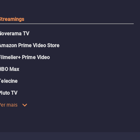
inspiradora.
Streamings
Noverama TV
Amazon Prime Video Store
Filmelier+ Prime Video
HBO Max
Telecine
Pluto TV
Ver mais