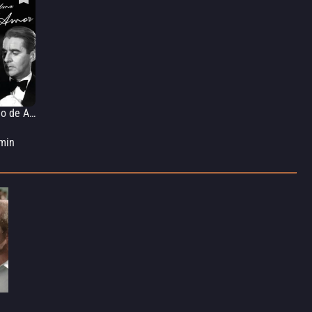
Uma Lição de Amor
min