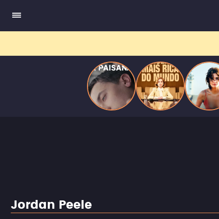
quando se apaixona por um de seus alvos.
Jordan Peele