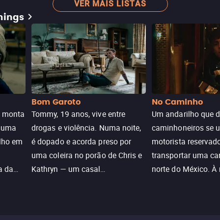
VER MAIS LISTAS
mings
Bom Garoto
No Caminho
e monta
Tommy, 19 anos, vive entre
Um andarilho que 
e uma
drogas e violência. Numa noite,
caminhoneiros se 
ilho em
é dopado e acorda preso por
motorista reservad
uma coleira no porão de Chris e
transportar uma ca
a da
Kathryn — um casal
norte do México. À
caçada
aparentemente comum decidido
se aproximam na es
a transformá-lo num “bom
passado do andari
sta a
menino.”
segurança deles.