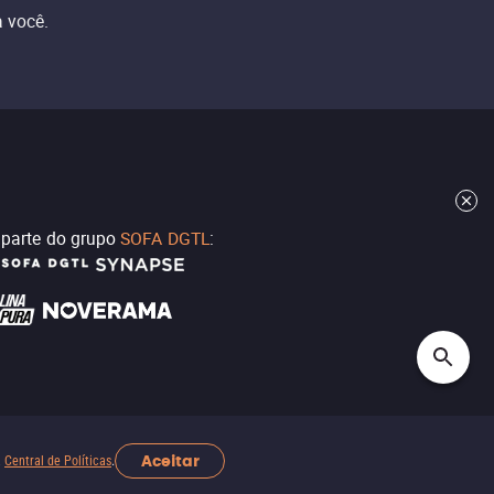
 você.
z parte do grupo
SOFA DGTL
:
Aceitar
a
Central de Políticas
.