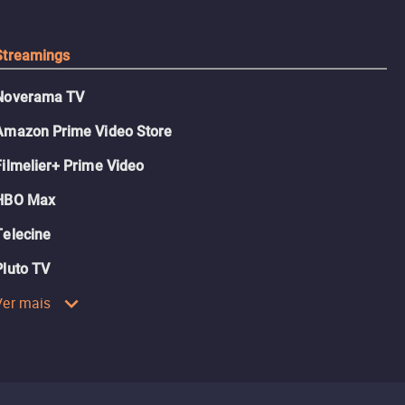
inspiradora.
Streamings
Noverama TV
Amazon Prime Video Store
Filmelier+ Prime Video
HBO Max
Telecine
Pluto TV
Ver mais