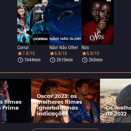
Corra!
Não! Não Olhe!
Nós
7.8/10
6.8/10
6.8/10
1h44min
2h10min
2h0min
Oscar 2023: os
s filmes
melhores filmes
o Prime
ignorados nas
Os melho
indicações
de 2022