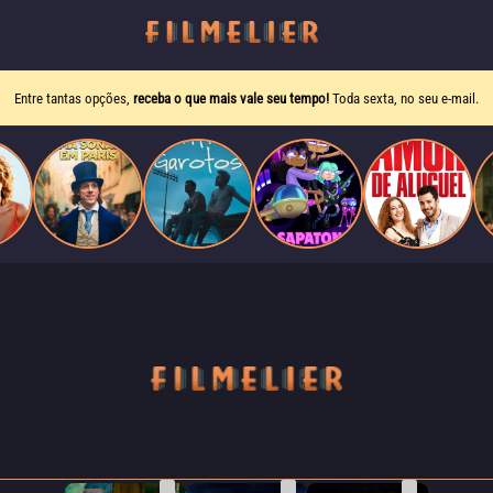
Entre tantas opções,
receba o que mais vale seu tempo!
Toda sexta, no seu e-mail.