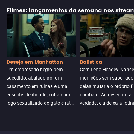
Filmes: lançamentos da semana nos strea
Desejo em Manhattan
Balística
Um empresário negro bem-
Com Lena Headey. Nanc
sucedido, abalado por um
munições sem saber qu
casamento em ruínas e uma
delas mataria o próprio f
crise de identidade, entra num
combate. Ao descobrir a
jogo sexualizado de gato e rato
verdade, ela deixa a rotin
com uma mulher branca
fábrica e parte em uma 
misteriosa no metrô. A escalada
implacável contra quem
leva a um desfecho violento.
escondeu os fatos, dispo