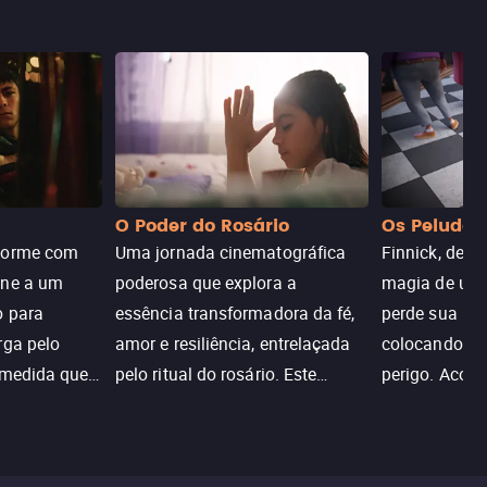
O Poder do Rosário
Os Peludos
dorme com
Uma jornada cinematográfica
Finnick, desc
une a um
poderosa que explora a
magia de um 
o para
essência transformadora da fé,
perde sua invi
rga pelo
amor e resiliência, entrelaçada
colocando su
 medida que
pelo ritual do rosário. Este
perigo. Aco
trada, o
drama cativante envolve o
Christine, e
lho ameaça a
público com sua profundidade
aventura para
emocional e narrativa
poderes e sal