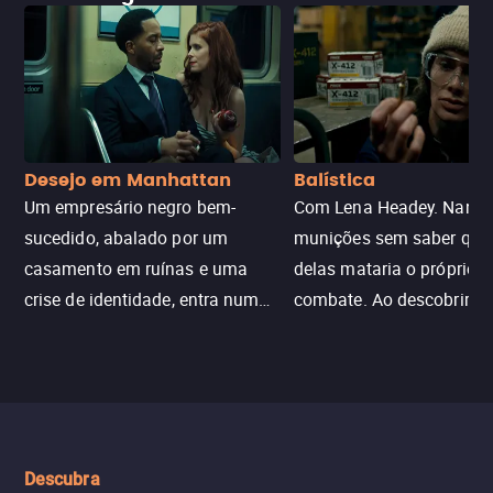
Desejo em Manhattan
Balística
Um empresário negro bem-
Com Lena Headey. Nanc
sucedido, abalado por um
munições sem saber qu
casamento em ruínas e uma
delas mataria o próprio f
crise de identidade, entra num
combate. Ao descobrir a
jogo sexualizado de gato e rato
verdade, ela deixa a rotin
com uma mulher branca
fábrica e parte em uma 
misteriosa no metrô. A escalada
implacável contra quem
leva a um desfecho violento.
escondeu os fatos, dispo
tudo pela vingança.
Descubra