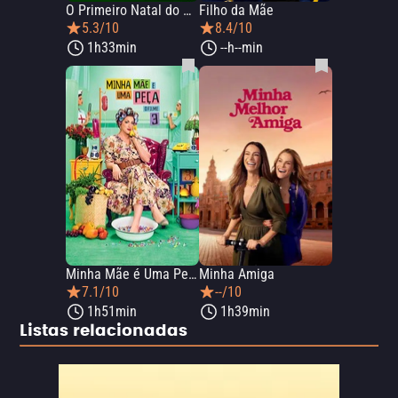
O Primeiro Natal do Mundo
Filho da Mãe
5.3/10
8.4/10
1h33min
--h--min
Minha Mãe é Uma Peça 3: O Filme
Minha Amiga
7.1/10
--/10
1h51min
1h39min
Listas relacionadas