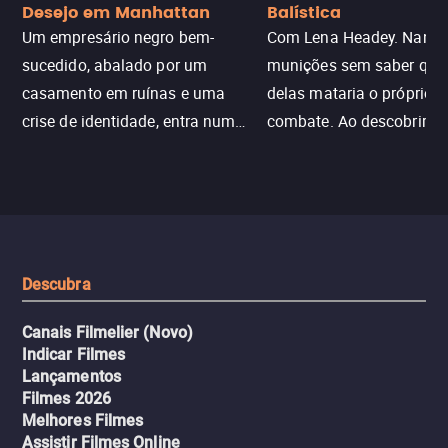
Desejo em Manhattan
Balística
Um empresário negro bem-
Com Lena Headey. Nanc
sucedido, abalado por um
munições sem saber qu
casamento em ruínas e uma
delas mataria o próprio f
crise de identidade, entra num
combate. Ao descobrir a
jogo sexualizado de gato e rato
verdade, ela deixa a rotin
com uma mulher branca
fábrica e parte em uma 
misteriosa no metrô. A escalada
implacável contra quem
leva a um desfecho violento.
escondeu os fatos, dispo
tudo pela vingança.
Descubra
Canais Filmelier (Novo)
Indicar Filmes
Lançamentos
Filmes 2026
Melhores Filmes
Assistir Filmes Online