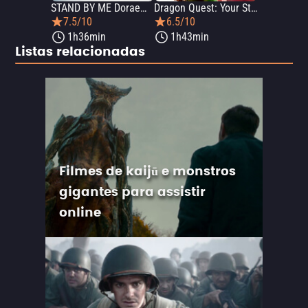
STAND BY ME Doraemon 2
Dragon Quest: Your Story
7.5/10
6.5/10
1h36min
1h43min
Listas relacionadas
Filmes de kaijū e monstros
gigantes para assistir
online