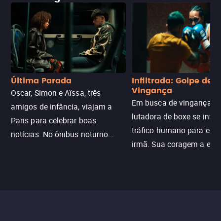
Última Parada
Infiltrada: Golpe de
Vingança
Oscar, Simon e Aïssa, três
Em busca de vingança, u
amigos de infância, viajam a
lutadora de boxe se infilt
Paris para celebrar boas
tráfico humano para enco
notícias. No ônibus noturno
irmã. Sua coragem a enfr
N121 de volta, uma troca entre
com criminosos implacáv
passageiros escala e a situação
segredos perigosos e sit
sai do controle, transformando a
que testam sua resistênci
viagem em um intenso thriller
urbano.