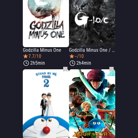
Godzilla Minus One
Godzilla Minus One / Minus Color
7.7/10
--/10
2h5min
2h4min