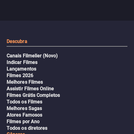
jogo sexualizado de gato e rato
verdade, ela deixa a rotin
com uma mulher branca
fábrica e parte em uma 
misteriosa no metrô. A escalada
implacável contra quem
leva a um desfecho violento.
escondeu os fatos, dispo
tudo pela vingança.
Descubra
Canais Filmelier (Novo)
Indicar Filmes
Lançamentos
Filmes 2026
Melhores Filmes
Assistir Filmes Online
Filmes Grátis Completos
Todos os Filmes
Melhores Sagas
Atores Famosos
Filmes por Ano
Todos os diretores