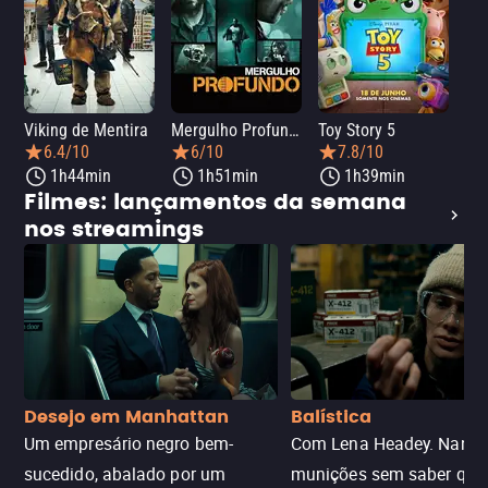
Viking de Mentira
Mergulho Profundo
Toy Story 5
Sca
6.4/10
6/10
7.8/10
1h44min
1h51min
1h39min
Filmes: lançamentos da semana
nos streamings
Desejo em Manhattan
Balística
Um empresário negro bem-
Com Lena Headey. Nanc
sucedido, abalado por um
munições sem saber qu