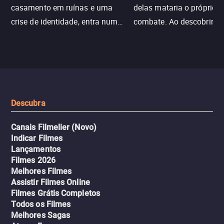
casamento em ruínas e uma
delas mataria o próprio f
crise de identidade, entra num
combate. Ao descobrir a
jogo sexualizado de gato e rato
verdade, ela deixa a rotin
com uma mulher branca
fábrica e parte em uma 
misteriosa no metrô. A escalada
implacável contra quem
leva a um desfecho violento.
escondeu os fatos, dispo
tudo pela vingança.
Descubra
Canais Filmelier (Novo)
Indicar Filmes
Lançamentos
Filmes 2026
Melhores Filmes
Assistir Filmes Online
Filmes Grátis Completos
Todos os Filmes
Melhores Sagas