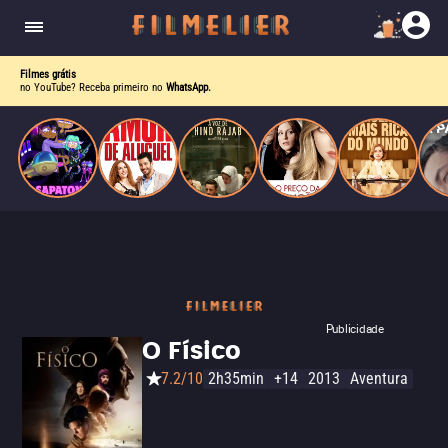
nave problemática e uma amiga cantora gay pop,
ela descobre que o verdadeiro poder vem de
dentro.
Filmes grátis
no YouTube? Receba primeiro no
WhatsApp.
Publicidade
O Físico
7.2/10
2h35min
+14
2013
Aventura