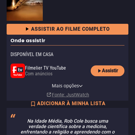
ASSISTIR AO FILME COMPLETO
Onde assistir
DISPONÍVEL EM CASA
Filmelier TV YouTube
Assistir
Com anúncios
Amazon Video
Apple TV Store
Amazon Prime Video
YouTube
Pluto TV
Mais opções
Compra
Compra
Assinatura
Aluguel
R$ 14,90
R$ 19,90
Fonte
: JustWatch
ADICIONAR À MINHA LISTA
Na Idade Média, Rob Cole busca uma
verdade científica sobre a medicina,
enfrentando a religião e aprendendo com o