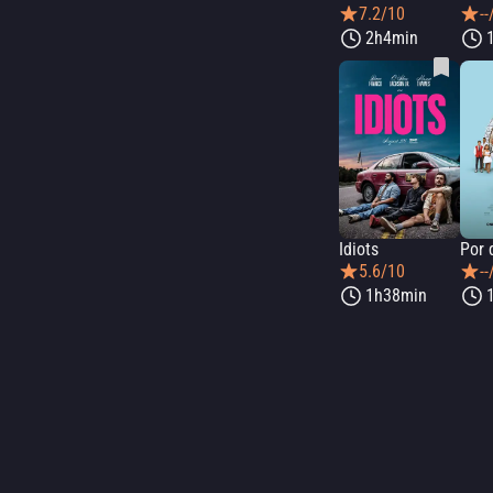
7.2/10
--
2h4min
Idiots
5.6/10
--
1h38min