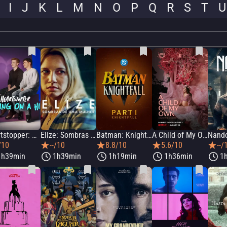
I
J
K
L
M
N
O
P
Q
R
S
T
U
Heartstopper: Um Final Feliz
Elize: Sombras de uma Mulher
Batman: Knightfall - Part 1: Knightfall
A Child of My Own
/10
--/10
8.8/10
5.6/10
--/
1h39min
1h39min
1h19min
1h36min
1