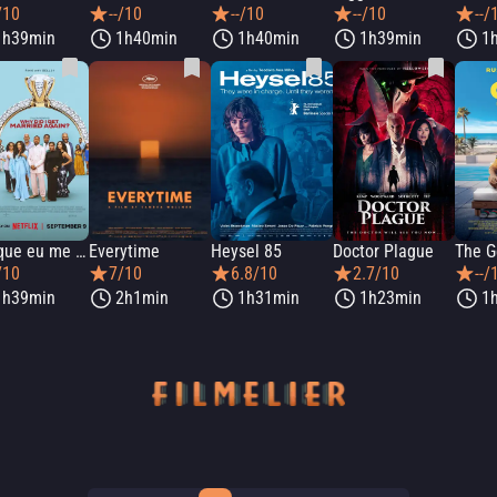
/10
--/10
--/10
--/10
--/
1h39min
1h40min
1h40min
1h39min
1
Por que eu me casei de novo?
Everytime
Heysel 85
Doctor Plague
The G
/10
7/10
6.8/10
2.7/10
--/
1h39min
2h1min
1h31min
1h23min
1