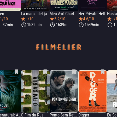
een
La marca del jaguar, el despertar del fuego
Meu Avô Charles Manson
Her Private Hell
.1/10
--/10
5.2/10
4.6/10
--/
1h37min
1h32min
1h39min
1h49min
1
Sobrenatural: Agora Entre Nós
O Fim da Rua
Ponto Sem Retorno
Digger
Eu So