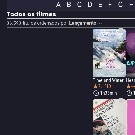
A
B
C
D
E
F
G
H
Todos os filmes
36.593
títulos ordenados por
Lançamento
Time and Water
7.1/10
--
1h33min