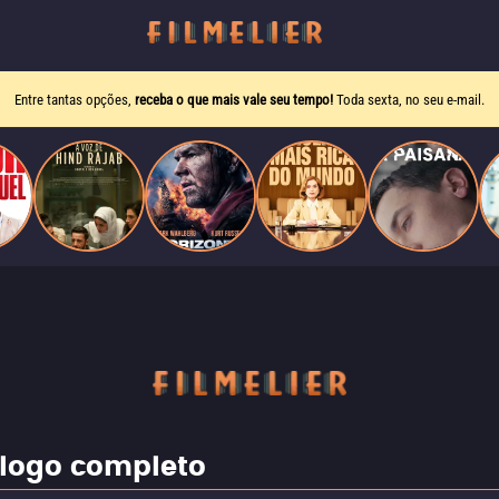
Entre tantas opções,
receba o que mais vale seu tempo!
Toda sexta, no seu e-mail.
álogo completo