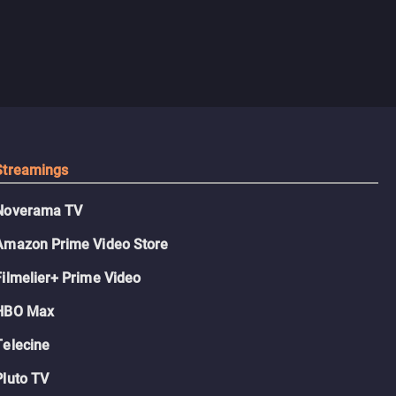
Streamings
Noverama TV
Amazon Prime Video Store
Filmelier+ Prime Video
HBO Max
Telecine
Pluto TV