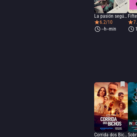
La pasión según G.H.B
Fift
6.2/10
7
--h--min
Corrida dos Bichos