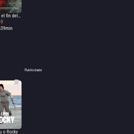
Hasta el fin del mundo
10
h39min
Publicidade
u o Rocky