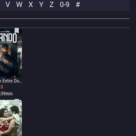
V
W
X
Y
Z
0-9
#
Nando Entre Dois Mundos: Um Filme Sintonia
10
h39min