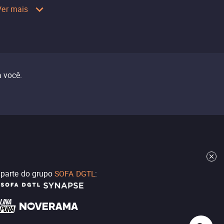
Ver mais
 você.
z parte do grupo
SOFA DGTL
: