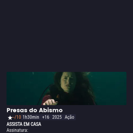
o espectador tenso enquanto mostra a coragem e o
instinto de sobrevivência diante do perigo.
Presas do Abismo
--/10
1h30min
+16
2025
Ação
ASSISTA EM CASA
Assinatura
: