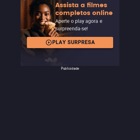
Assista a filmes
filmes que grudam na memória e fazem o espectador
completos online
refletir sobre até onde conseguimos suportar diante do
perigo inevitável.
Aperte o play agora e
surpreenda-se!
PLAY SURPRESA
Publicidade