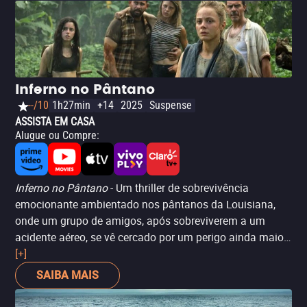
Inferno no Pântano
--/10
1h27min
+14
2025
Suspense
ASSISTA EM CASA
Alugue ou Compre
:
Inferno no Pântano
- Um thriller de sobrevivência
emocionante ambientado nos pântanos da Louisiana,
onde um grupo de amigos, após sobreviverem a um
acidente aéreo, se vê cercado por um perigo ainda maior:
jacarés mutantes, resultado de contaminação química.
[+]
Com uma forte narrativa psicológica, o filme explora a
SAIBA MAIS
luta de Kyle para liderar seus amigos enquanto lida com
o luto pela perda do irmão. Uma combinação de terror,