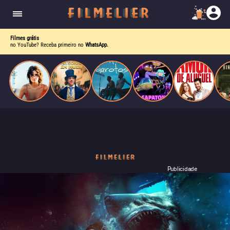
o desejo e a dor, a linha entre o livro que ele
escrevia e a vida real começa a desaparecer.
Filmes grátis
no YouTube? Receba primeiro no
WhatsApp.
Publicidade