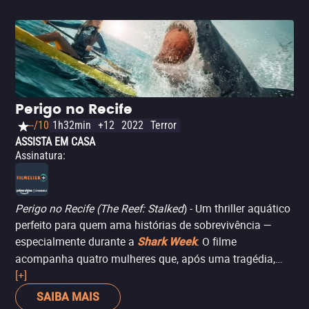
Perigo no Recife
--/10
1h32min
+12
2022
Terror
ASSISTA EM CASA
Assinatura
:
Perigo no Recife (
The Reef: Stalked
) - Um thriller aquático
perfeito para quem ama histórias de sobrevivência —
especialmente durante a
. O filme
Shark Week
acompanha quatro mulheres que, após uma tragédia,
embarcam em uma aventura que se transforma em
[+]
pesadelo quando um tubarão branco começa a persegui-
SAIBA MAIS
las. Suspense crescente, paisagens paradisíacas e o