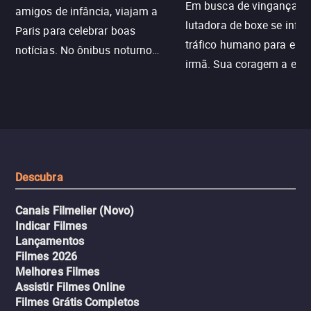
Em busca de vingança, u
amigos de infância, viajam a
lutadora de boxe se infilt
Paris para celebrar boas
tráfico humano para enco
notícias. No ônibus noturno
irmã. Sua coragem a enfr
N121 de volta, uma troca entre
com criminosos implacáv
passageiros escala e a situação
segredos perigosos e sit
sai do controle, transformando a
que testam sua resistênci
viagem em um intenso thriller
urbano.
Descubra
Canais Filmelier (Novo)
Indicar Filmes
Lançamentos
Filmes 2026
Melhores Filmes
Assistir Filmes Online
Filmes Grátis Completos