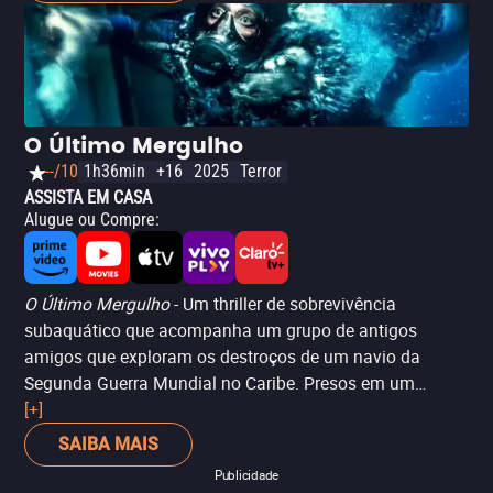
terror muito real das profundezas fazem desta uma
experiência intensa.
O Último Mergulho
--/10
1h36min
+16
2025
Terror
ASSISTA EM CASA
Alugue ou Compre
:
O Último Mergulho
- Um thriller de sobrevivência
subaquático que acompanha um grupo de antigos
amigos que exploram os destroços de um navio da
Segunda Guerra Mundial no Caribe. Presos em um
labirinto submerso de metal enferrujado, eles precisam
[+]
enfrentar a ameaça constante de tubarões-brancos,
SAIBA MAIS
transformando a aventura em uma luta desesperada
Publicidade
pela vida. Com muito suspense e horror, o filme mantém