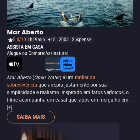
ação e drama psicológico, oferecendo uma experiência
tensa e cheia de suspense. Ideal para fãs de filmes de
animais assassinos e sobrevivência.
Mar Aberto
5.8/10
1h19min
+18
2003
Suspense
ASSISTA EM CASA
Alugue ou Compre
:
Assinatura
:
Mar Aberto
(
Open Water
) é um
thriller de
sobrevivência
que arrepia justamente por sua
simplicidade e realismo. Inspirado em fatos verídicos, o
filme acompanha um casal que, após um mergulho em
alto-mar, é esquecido pela equipe do barco e fica à deriva
[+]
em águas infestadas de tubarões. Sem grandes efeitos
SAIBA MAIS
visuais ou truques, o longa aposta na tensão psicológica
e no medo crescente do desconhecido, entregando uma
experiência angustiante e claustrofóbica. É daqueles