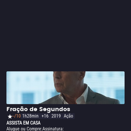
um filme essencial para os entusiastas de ação e
suspense. Prepare-se para uma intensa jornada pelas
ruas da cidade, onde o perigo espreita a cada esquina, e
o tempo é o bem mais precioso.
Fração de Segundos
--/10
1h28min
+16
2019
Ação
ASSISTA EM CASA
Alugue ou Compre
:
Assinatura
: