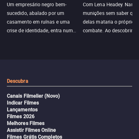
Um empresário negro bem-
Com Lena Headey. Nanc
sucedido, abalado por um
munições sem saber qu
casamento em ruínas e uma
delas mataria o próprio f
crise de identidade, entra num
combate. Ao descobrir a
jogo sexualizado de gato e rato
verdade, ela deixa a rotin
com uma mulher branca
fábrica e parte em uma 
misteriosa no metrô. A escalada
implacável contra quem
leva a um desfecho violento.
escondeu os fatos, dispo
tudo pela vingança.
Descubra
Canais Filmelier (Novo)
Indicar Filmes
Lançamentos
Filmes 2026
Melhores Filmes
Assistir Filmes Online
Filmes Grátis Completos