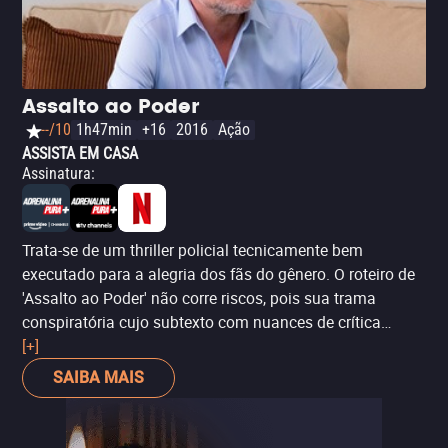
Assalto ao Poder
--/10
1h47min
+16
2016
Ação
ASSISTA EM CASA
Assinatura
:
Trata-se de um thriller policial tecnicamente bem
executado para a alegria dos fãs do gênero. O roteiro de
'Assalto ao Poder' não corre riscos, pois sua trama
conspiratória cujo subtexto com nuances de crítica
social consegue, ao mesmo tempo, ser tão convencional
[+]
quanto desnecessariamente emaranhado, além de
SAIBA MAIS
habitado por personagens arquetípicos quase ao ponto
da insipidez. Eles são salvos disso graças aos atores que
os interpretam, como Christopher Meloni (‘Lei e Ordem: