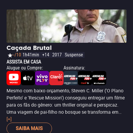
Caçada Brutal
--/10
1h41min
+14
2017
Suspense
ASSISTA EM CASA
Alugue ou Compre
:
Assinatura
:
Mesmo com baixo orçamento, Steven C. Miller ('O Plano
Perfeito' e 'Rescue Mission') conseguiu entregar um filme
para os fãs do gênero: um thriller original e perspicaz.
Uma viagem de pai-filho no bosque se transforma em
uma caça frenética quando o menino é sequestrado.
[+]
Com Hayden Christensen e Bruce Willis.
SAIBA MAIS