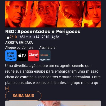
RED: Aposentados e Perigosos
7/10
1h51min
+14
2010
Ação
ASSISTA EM CASA
Alugue ou Compre
:
Assinatura
:
Uma divertida ação sobre um ex-agente secreto que
reúne sua antiga equipe para embarcar em uma missão
cheia de estratégia, reencontros e muita adrenalina. Entre
planos ousados e cenas eletrizantes, o grupo mostra que
experiência e sintonia podem render grandes surpresas.
[+]
Com Bruce Willis, Morgan Freeman, Helen Mirren e John
SAIBA MAIS
Malkovich.