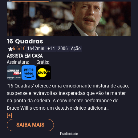
16 Quadras
6.6/10
1h42min
+14
2006
Ação
ASSISTA EM CASA
Assinatura
:
Grátis
:
'16 Quadras' oferece uma emocionante mistura de ação,
suspense e reviravoltas inesperadas que vão te manter
na ponta da cadeira. A convincente performance de
Bruce Willis como um detetive cínico adiciona
profundidade à emocionante trama, enquanto a
[+]
interpretação de Mos Def como o testemunha traz um
SAIBA MAIS
toque de vulnerabilidade para a mistura. Esta é uma
Publicidade
montanha-russa de adrenalina e emoções, tornando-se