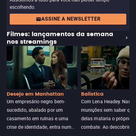
escolhendo.
ASSINE A NEWSLETTER
Filmes: lançamentos da semana
nos streamings
Desejo em Manhattan
Balística
Um empresário negro bem-
Com Lena Headey. Nanc
sucedido, abalado por um
munições sem saber qu
casamento em ruínas e uma
delas mataria o próprio f
crise de identidade, entra num
combate. Ao descobrir a
jogo sexualizado de gato e rato
verdade, ela deixa a rotin