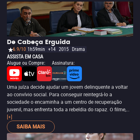
De Cabeça Erguida
6.9/10
1h59min
+14
2015
Drama
ASSISTA EM CASA
Alugue ou Compre
:
Assinatura
:
Uma juíza decide ajudar um jovem delinquente a voltar
ao convívio social. Para conseguir reintegrá-lo a
sociedade o encaminha a um centro de recuperação
juvenil, mas enfrenta toda a rebeldia do rapaz. O filme,
dirigido por Emmanuelle Bercot, é tocante, retratando
[+]
uma história que acontece centenas, milhares de vezes
SAIBA MAIS
todos os dias. Rod Paradot é elétrico em cena, vivendo
um jovem que é uma verdadeira explosão de