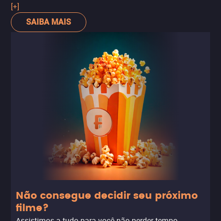
quase autobiográfico, ácido, visualmente interessante e
[+]
universal.
SAIBA MAIS
Não consegue decidir seu próximo
filme?
Assistimos a tudo para você não perder tempo