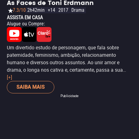
As Faces de Toni Erdmann
7.3/10
2h42min
+14
2017
Drama
ASSISTA EM CASA
Alugue ou Compre
:
Um divertido estudo de personagem, que fala sobre
paternidade, feminismo, ambição, relacionamento
humano e diversos outros assuntos. Ao unir amor e
drama, o longa nos cativa e, certamente, passa a sua
mensagem. Não é à toa que o filme era um dos favoritos
[+]
ao Oscar 2017, mas perdeu na categoria de Filme
SAIBA MAIS
Estrangeiro para 'O Apartamento'. A direção é de Maren
Publicidade
Ade, que também assina ‘Tabu’.