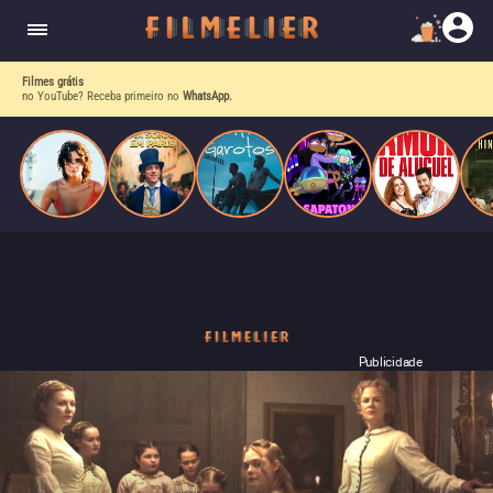
o desejo e a dor, a linha entre o livro que ele
escrevia e a vida real começa a desaparecer.
Filmes grátis
no YouTube? Receba primeiro no
WhatsApp.
Publicidade