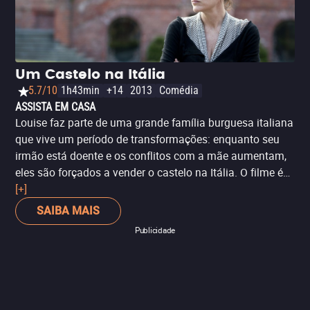
sentimentos e desejos.
Um Castelo na Itália
5.7/10
1h43min
+14
2013
Comédia
ASSISTA EM CASA
Louise faz parte de uma grande família burguesa italiana
que vive um período de transformações: enquanto seu
irmão está doente e os conflitos com a mãe aumentam,
eles são forçados a vender o castelo na Itália. O filme é
semi-autobiográfico, escrito a partir de fatos reais vividos
[+]
pela própria diretora Valeria Bruni Tedeschi. Por um lado,
SAIBA MAIS
isso traz algo vivo para esta história, por outro traz um
Publicidade
apego exagerado aos personagens. Ainda assim, a obra
tem o seu charme, misturando a comédia com a
melancolia.