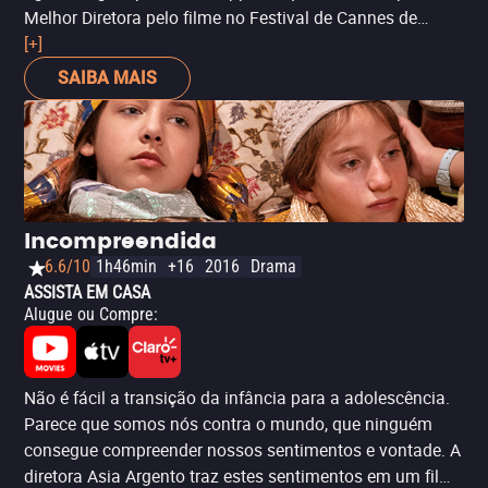
Melhor Diretora pelo filme no Festival de Cannes de
2017. Um dos méritos da nova versão é focar no
[+]
empoderamento feminino, ao mesmo tempo em que traz
SAIBA MAIS
atuações impecáveis e um Colin Farrel sedutor e, ao
mesmo tempo, brutal. Entre as falhas, a maior talvez seja
o chamado 'whitewashing' - personagens negras do livro,
escravas, foram ignoradas na adaptação, enquanto que
a personagem interpretada por Kirsten Dunst deveria ser
mestiça. Indicado para quem busca histórias de
Incompreendida
mulheres fortes, mas também para aqueles já
6.6/10
1h46min
+16
2016
Drama
habituados com o ritmo da diretora.
ASSISTA EM CASA
Alugue ou Compre
:
Não é fácil a transição da infância para a adolescência.
Parece que somos nós contra o mundo, que ninguém
consegue compreender nossos sentimentos e vontade. A
diretora Asia Argento traz estes sentimentos em um filme