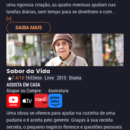
uma rigorosa criação, as quatro meninas ajudam nas
tarefas diárias, sem tempo para se divertirem e com
pouca perspectiva de futuro. Este é um filme sobre a
[+]
família, abordando uma miríade de sentimentos e
SAIBA MAIS
situações enquanto seus integrantes tentam manter um
estilo de vida tradicional. Tudo com uma visão poética
da diretora Alice Rohrwacher.
Sabor da Vida
7.4/10
1h53min
Livre
2015
Drama
ASSISTA EM CASA
Alugue ou Compre
:
Assinatura
:
Uma idosa se oferece para ajudar na cozinha de uma
padaria e é aceita pelo gerente. Graças à sua receita
secreta, o pequeno negócio floresce e questões pessoais