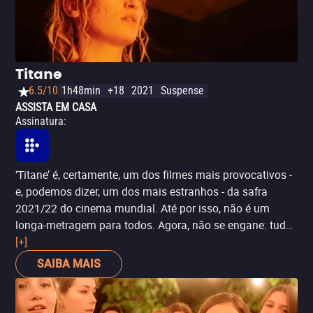
Titane
6.5/10
1h48min
+18
2021
Suspense
ASSISTA EM CASA
Assinatura
:
‘Titane’ é, certamente, um dos filmes mais provocativos -
e, podemos dizer, um dos mais estranhos - da safra
2021/22 do cinema mundial. Até por isso, não é um
longa-metragem para todos. Agora, não se engane: tudo
isso é sim uma qualidade. A diretora Julia Ducournau (de
[+]
‘Raw’) constrói um filme que trafega entre o terror, o
SAIBA MAIS
suspense e o drama, surpreendendo o espectador - seja
com elementos imagéticos poderosos ou com uma
mudança completa no rumo da história. Dessa forma,