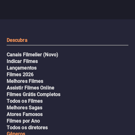
com uma mulher branca
fábrica e parte em uma 
misteriosa no metrô. A escalada
implacável contra quem
leva a um desfecho violento.
escondeu os fatos, dispo
tudo pela vingança.
Descubra
Canais Filmelier (Novo)
Indicar Filmes
Lançamentos
Filmes 2026
Melhores Filmes
Assistir Filmes Online
Filmes Grátis Completos
Todos os Filmes
Melhores Sagas
Atores Famosos
Filmes por Ano
Todos os diretores
Gêneros