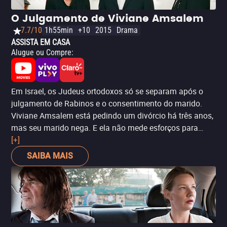
O Julgamento de Viviane Amsalem
7.7/10
1h55min
+10
2015
Drama
ASSISTA EM CASA
Alugue ou Compre
:
Em Israel, os Judeus ortodoxos só se separam após o
julgamento de Rabinos e o consentimento do marido.
Viviane Amsalem está pedindo um divórcio há três anos,
mas seu marido nega. E ela não mede esforços para
conseguir sua liberdade. Uma história real, que acontece
[+]
todos os dias - seja em Israel, seja no resto do mundo.
SAIBA MAIS
Mulheres obrigadas a viver uma vida que não querem,
em relacionamentos abusivos e sem nenhum amparo da
religião, das leis ou da sociedade. Existem diversas
Vivianes por aí. Esta é apenas uma destas histórias. O
longa, co-dirigido por Ronit Elkabetz.