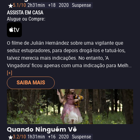
5.1/10
2h31min
+18
2020
Suspense
ASSISTA EM CASA
Alugue ou Compre
:
O filme de Julián Hernández sobre uma vigilante que
seduz estupradores, para depois drogá-los e tatuá-los,
talvez merecia mais indicações. No entanto, ‘A
Vingadora’ ficou apenas com uma indicação para Melhor
Maquiagem.
[+]
SAIBA MAIS
Quando Ninguém Vê
3.2/10
1h31min
+16
2020
Suspense