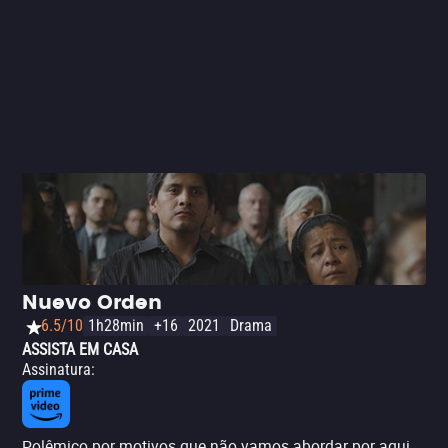
Nuevo Orden
6.5/10
1h28min
+16
2021
Drama
ASSISTA EM CASA
Assinatura
:
Polêmico por motivos que não vamos abordar por aqui,