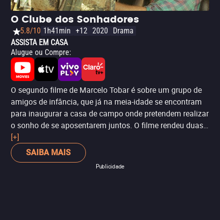
O Clube dos Sonhadores
5.8/10
1h41min
+12
2020
Drama
ASSISTA EM CASA
Alugue ou Compre
:
O segundo filme de Marcelo Tobar é sobre um grupo de
amigos de infância, que já na meia-idade se encontram
para inaugurar a casa de campo onde pretendem realizar
o sonho de se aposentarem juntos. O filme rendeu duas
indicações ao Ariel nas categorias de atuação: Melhor
[+]
Ator por Juan Pablo Medina e Melhor Atriz por Nailea
SAIBA MAIS
Norvind.
Publicidade