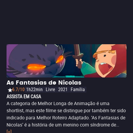
As Fantasias de Nicolas
6.7/10
1h22min
Livre
2021
Família
ASSISTA EM CASA
A categoria de Melhor Longa de Animação é uma
shortlist, mas este filme se distingue por também ter sido
indicado para Melhor Roteiro Adaptado. ‘As Fantasias de
Nicolas’ é a história de um menino com síndrome de
Down que, quando sua mãe morrer, deve ir morar com
[+]