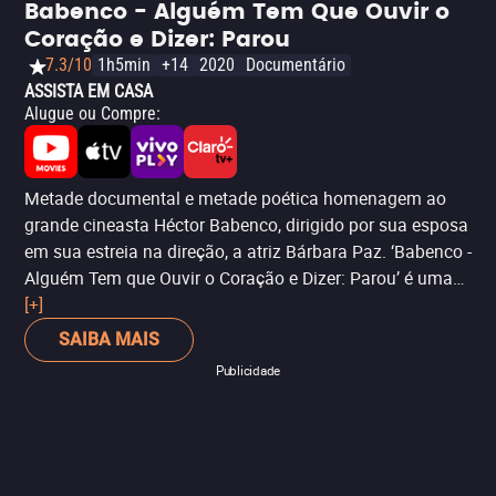
Babenco - Alguém Tem Que Ouvir o
Coração e Dizer: Parou
7.3/10
1h5min
+14
2020
Documentário
ASSISTA EM CASA
Alugue ou Compre
:
Metade documental e metade poética homenagem ao
grande cineasta Héctor Babenco, dirigido por sua esposa
em sua estreia na direção, a atriz Bárbara Paz. ‘Babenco -
Alguém Tem que Ouvir o Coração e Dizer: Parou’ é uma
viagem ao longo de toda a sua carreira, desde o seu
[+]
início mais humilde até o auge em Cannes e seus
SAIBA MAIS
últimos anos. Indicado na categoria de Melhor Filme
Publicidade
Ibero-Americano.