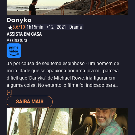
Danyka
5.6/10
1h15min
+12
2021
Drama
ASSISTA EM CASA
Assinatura
:
Já por causa de seu tema espinhoso - um homem de
meia-idade que se apaixona por uma jovem - parecia
difícil que ‘Danyka’, de Michael Rowe, iria figurar em
alguma coisa. No entanto, o filme foi indicado para
Melhor Ator para Demián Bichir.
[+]
SAIBA MAIS