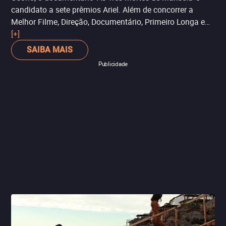
candidato a sete prêmios Ariel. Além de concorrer a
Melhor Filme, Direção, Documentário, Primeiro Longa e
Roteiro Original, também aparece nas categorias Edição
[+]
e Som.
SAIBA MAIS
Publicidade