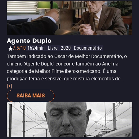
Agente Duplo
7.5/10
1h24min
Livre
2020
Documentário
Também indicado ao Oscar de Melhor Documentário, o
chileno ‘Agente Duplo’ concorre também ao Ariel na
categoria de Melhor Filme Ibero-americano. É uma
produção terna e sensível que mistura elementos de
ficção para retratar a vida dentro de uma casa de
[+]
repouso, a pretexto de um agente infiltrado a pedido de
SAIBA MAIS
um detetive particular.