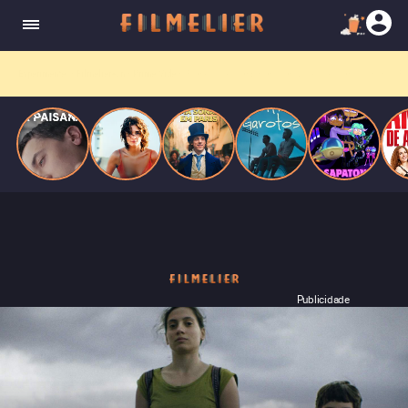
homens gays, coloca sua carreira em risco
quando se apaixona por um de seus alvos.
Entre tantas opções,
receba o que mais vale seu tempo!
Toda sexta, no seu e-mail.
Publicidade