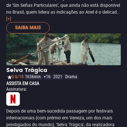
de 'Sin Señas Particulares', que ainda não está disponível
no Brasil, quem lidera as indicações ao Ariel é o delicado
'Los Lobos'. O filme é um retrato da ternura de uma mãe
[+]
que cruzou a fronteira para os Estados Unidos com seus
SAIBA MAIS
dois filhos pequenos, mas que precisa deixá-los sozinhos
todos os dias no pequeno quarto do motel onde moram.
O filme de Samuel Kishi Leopo teve 13 indicações,
figurando também entre as principais categorias de
Melhor Direção, Filme, Atriz e Roteiro Original, entre
outros. Por enquanto, disponível apenas em cinemas no
Selva Trágica
Brasil. Para conferir as sessões, clique no título do filme.
5.6/10
1h36min
+16
2021
Drama
ASSISTA EM CASA
Assinatura
:
Depois de uma bem-sucedida passagem por festivais
internacionais (com prémio em Veneza, um dos mais
prestigiados do mundo), 'Selva Trágica', da realizadora