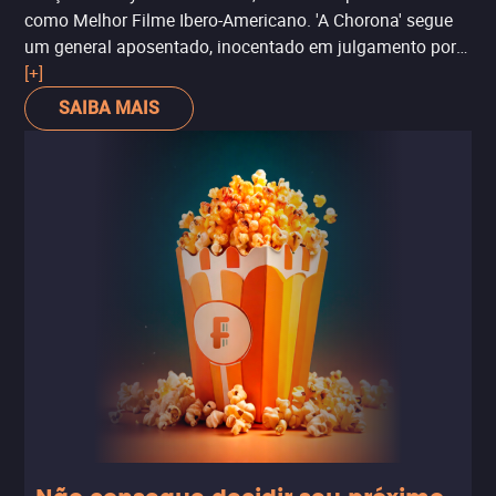
como Melhor Filme Ibero-Americano. 'A Chorona' segue
um general aposentado, inocentado em julgamento por
cometer genocídio, que começa a experimentar
[+]
estranhas aparições, enquanto um empregado em sua
SAIBA MAIS
casa planeja fazer justiça com as próprias mãos. Por
enquanto, disponível apenas em cinemas no Brasil. Para
conferir as sessões, clique no título do filme.