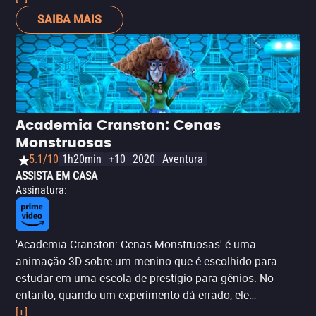
seus avós e seu primo. Com um baú cheio de fantasias
SAIBA MAIS
mágicas que sua mãe fez para ele, eles vivem muitas
aventuras juntos.
Academia Cranston: Cenas
Monstruosas
5.1/10
1h20min
+10
2020
Aventura
ASSISTA EM CASA
Assinatura
:
'Academia Cranston: Cenas Monstruosas' é uma
animação 3D sobre um menino que é escolhido para
estudar em uma escola de prestígio para gênios. No
entanto, quando um experimento dá errado, ele
acidentalmente abre um portal para uma dimensão de
[+]