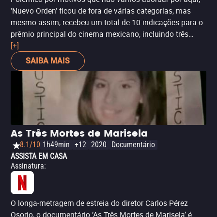
'Nuevo Orden' ficou de fora de várias categorias, mas
mesmo assim, recebeu um total de 10 indicações para o
prêmio principal do cinema mexicano, incluindo três
atores: Melhor Atriz (Mónica del Carmen), Melhor Ator
[+]
(Fernando Cuautle) e Melhor Ator Coadjuvante (Eligio
SAIBA MAIS
Meléndez). Também está indicado como Melhor Design
Artístico, Edição, Efeitos Especiais, entre outros.
As Três Mortes de Marisela
8.1/10
1h49min
+12
2020
Documentário
ASSISTA EM CASA
Assinatura
:
O longa-metragem de estreia do diretor Carlos Pérez
Osorio, o documentário ‘As Três Mortes de Marisela’ é