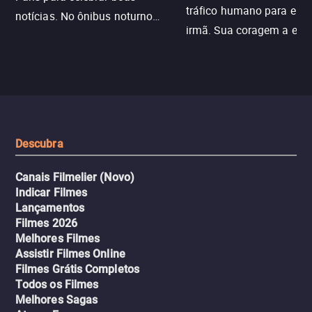
tráfico humano para enco
notícias. No ônibus noturno
irmã. Sua coragem a enfr
N121 de volta, uma troca entre
com criminosos implacáv
passageiros escala e a situação
segredos perigosos e sit
sai do controle, transformando a
que testam sua resistênci
viagem em um intenso thriller
urbano.
Descubra
Canais Filmelier (Novo)
Indicar Filmes
Lançamentos
Filmes 2026
Melhores Filmes
Assistir Filmes Online
Filmes Grátis Completos
Todos os Filmes
Melhores Sagas