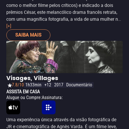
como o melhor filme pelos críticos) e indicado a dois
prêmios César, este melancólico drama francês retrata,
com uma magnífica fotografia, a vida de uma mulher na
Normandia do século XIX -- restrita pelos duros códigos
[+]
sociais e morais da época. Um exercício de reflexão
SAIBA MAIS
sobre tempos em que a igualdade de gênero era um
sonho ainda mais distante.
Visages, Villages
7.8/10
1h33min
+12
2017
Documentário
ASSISTA EM CASA
Alugue ou Compre
:
Assinatura
:
Uma experiência única através da visão fotográfica de
JR e cinematográfica de Agnès Varda. É um filme leve,