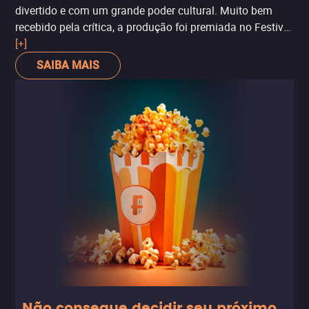
divertido e com um grande poder cultural. Muito bem
recebido pela crítica, a produção foi premiada no Festival
de Cannes e está na disputa do Oscar na categoria de
[+]
Melhor Documentário.
SAIBA MAIS
Não consegue decidir seu próximo