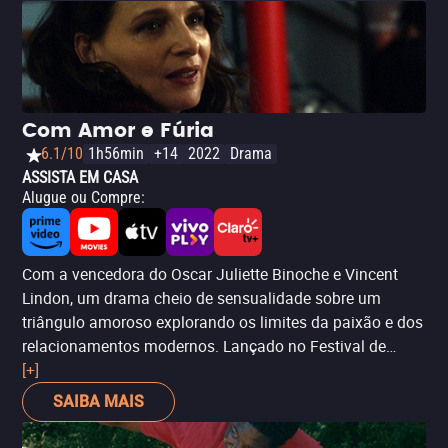
Com Amor e Fúria
6.1/10
1h56min
+14
2022
Drama
ASSISTA EM CASA
Alugue ou Compre
:
Com a vencedora do Oscar Juliette Binoche e Vincent
Lindon, um drama cheio de sensualidade sobre um
triângulo amoroso explorando os limites da paixão e dos
relacionamentos modernos. Lançado no Festival de
Berlim, o filme rendeu à Claire Denis o Urso de Ouro de
[+]
Melhor Diretora. Quase 10 anos depois de deixar o
SAIBA MAIS
companheiro pelo atual marido, uma mulher tem a vida
balançada pelo reaparecimento do ex. Juliette Binoche e