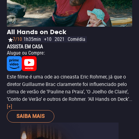
Vincent Lindon se superam neste drama de
relacionamento sexy e emocionalmente volátil de Claire
Denis.
All Hands on Deck
7/10
1h35min
+10
2021
Comédia
ASSISTA EM CASA
Alugue ou Compre
:
Este filme é uma ode ao cineasta Eric Rohmer, já que o
diretor Guillaume Brac claramente foi influenciado pelo
clima de verão de ‘Pauline na Praia’, ‘O Joelho de Claire’,
‘Conto de Verão’ e outros de Rohmer. ‘All Hands on Deck’
faz uma bonita homenagem ao realizador francês
[+]
referência na nouvelle vague. Brac traz um filme leve,
SAIBA MAIS
divertido e que facilmente poderia ter visto lançado nos
anos 1990. Essa é uma daquelas produções que te
entristece quando começam a subir os créditos.