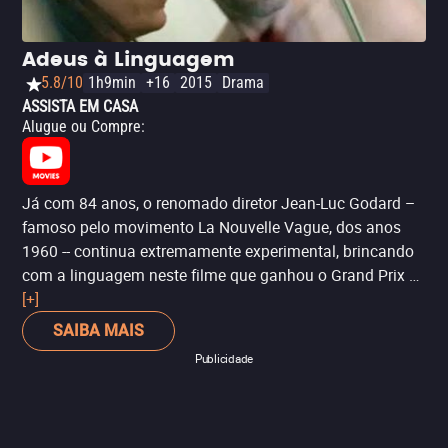
Adeus à Linguagem
5.8/10
1h9min
+16
2015
Drama
ASSISTA EM CASA
Alugue ou Compre
:
Já com 84 anos, o renomado diretor Jean-Luc Godard –
famoso pelo movimento La Nouvelle Vague, dos anos
1960 -- continua extremamente experimental, brincando
com a linguagem neste filme que ganhou o Grand Prix de
Cannes em 2014, dividido com o longa ‘Mommy’.
[+]
Indicado para aqueles que procuram algo enigmático,
SAIBA MAIS
experimental e diferente daquilo que estão acostumados.
Publicidade