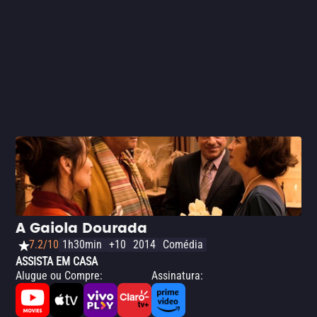
aqueles que procuram desfrutar de um filme sincero com
uma bela trilha sonora e para os amantes de comédias
românticas, e cinema francês.
A Gaiola Dourada
7.2/10
1h30min
+10
2014
Comédia
ASSISTA EM CASA
Alugue ou Compre
:
Assinatura
: