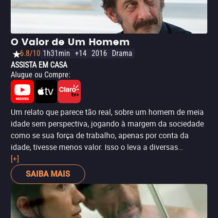
O Valor de Um Homem
6.8/10
1h31min
+14
2016
Drama
ASSISTA EM CASA
Alugue ou Compre
:
Um relato que parece tão real, sobre um homem de meia
idade sem perspectiva, jogando à margem da sociedade
como se sua força de trabalho, apenas por conta da
idade, tivesse menos valor. Isso o leva a diversas
escolhas desesperadas, trazendo um retrato de parte da
[+]
sociedade francesa - e, claro, também de parte da
SAIBA MAIS
sociedade brasileira.