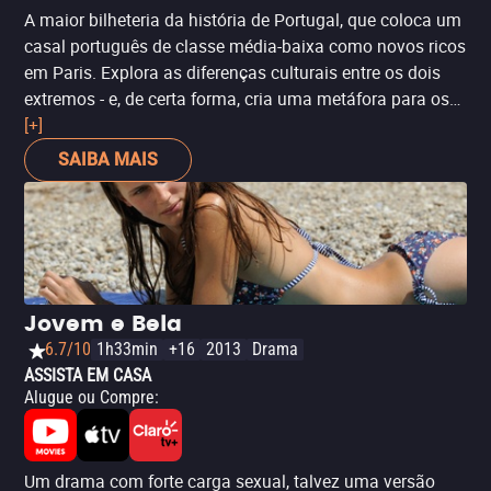
A maior bilheteria da história de Portugal, que coloca um
casal português de classe média-baixa como novos ricos
em Paris. Explora as diferenças culturais entre os dois
extremos - e, de certa forma, cria uma metáfora para os
momentos econômicos de Portugal e França.
[+]
SAIBA MAIS
Jovem e Bela
6.7/10
1h33min
+16
2013
Drama
ASSISTA EM CASA
Alugue ou Compre
:
Um drama com forte carga sexual, talvez uma versão