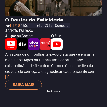
O Doutor da Felicidade
6.1/10
1h53min
+10
2018
Comédia
ASSISTA EM CASA
Alugue ou Compre
:
Grátis
:
A história de um brilhante ex-golpista que vê em uma
aldeia nos Alpes da França uma oportunidade
extraordinária de ficar rico. Como o único médico da
cidade, ele começa a diagnosticar cada paciente com
uma doença real ou imaginária. Carismático e muito
[+]
diferente de todos os habitantes, torna-se um sucesso.
SAIBA MAIS
Mas seu passado retorna para visitá-lo e pode custar
Publicidade
tudo o que ele construiu. Estrelado por Omar Sy
('Intocáveis') e um roteiro baseado em uma adaptação
livre da peça 'Knock', de Jules Romains. Indicado para