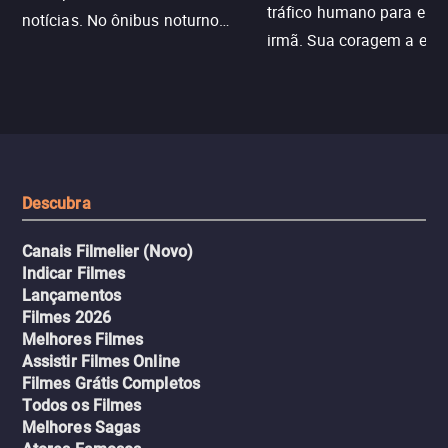
tráfico humano para enco
notícias. No ônibus noturno
irmã. Sua coragem a enfr
N121 de volta, uma troca entre
com criminosos implacáv
passageiros escala e a situação
segredos perigosos e sit
sai do controle, transformando a
que testam sua resistênci
viagem em um intenso thriller
urbano.
Descubra
Canais Filmelier (Novo)
Indicar Filmes
Lançamentos
Filmes 2026
Melhores Filmes
Assistir Filmes Online
Filmes Grátis Completos
Todos os Filmes
Melhores Sagas