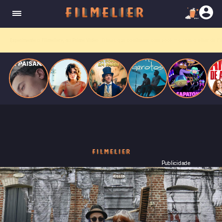
homens gays, coloca sua carreira em risco
quando se apaixona por um de seus alvos.
Entre tantas opções,
receba o que mais vale seu tempo!
Toda sexta, no seu e-mail.
Publicidade