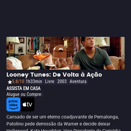
Media, e até uma brincadeira com o nome de Michael
Jordan. As gargalhadas surgem em vários pontos, há
certa empolgação. Mas fica a dúvida: será que o futuro
são esses filmes de algoritmo, feitos sob medida para o
que estamos esperando? Será que o cinema dos estúdios
cansou de surpreender? É algo preocupante. Mas, por
enquanto, é só embarcar nessa jornada.
Looney Tunes: De Volta à Ação
5.8/10
1h33min
Livre
2003
Aventura
ASSISTA EM CASA
Alugue ou Compre
:
Cansado de ser um eterno coadjuvante de Pernalonga,
Patolino pede demissão da Warner e decide deixar
Hollywood. Kate Houghton, Vice-Presidente de Comédia