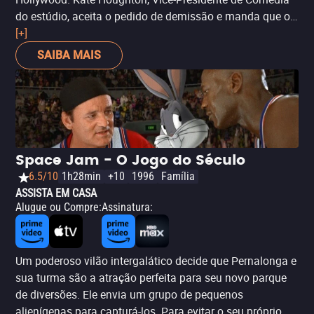
do estúdio, aceita o pedido de demissão e manda que o
segurança e aspirante a dublê DJ Drake o expulse do
[+]
estúdio. É quando Patolino, ao se ver como um
SAIBA MAIS
coadjuvante sem herói, decide se aliar a DJ, mesmo
contra a vontade dele.
Space Jam - O Jogo do Século
6.5/10
1h28min
+10
1996
Família
ASSISTA EM CASA
Alugue ou Compre
:
Assinatura
:
Um poderoso vilão intergalático decide que Pernalonga e
sua turma são a atração perfeita para seu novo parque
de diversões. Ele envia um grupo de pequenos
alienígenas para capturá-los. Para evitar o seu próprio