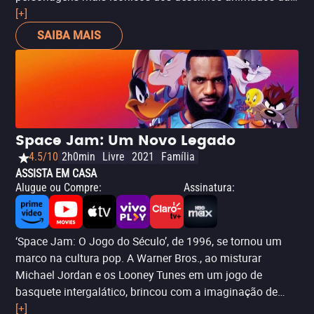
Warner: Gaguinho e Patolino, que devem unir forças para
[+]
proteger o mundo de um plano de dominação alienígena.
SAIBA MAIS
Um filme de animação 2D – e com os Looney Tunes,
além disso – pode parecer um anacronismo na era da
animação 3D com texturas complexas e misturas de
estilos. No entanto, os clássicos são clássicos por uma
razão, e este filme está repleto do espírito maluco dos
Looney Tunes que tanto influenciou a animação por
Space Jam: Um Novo Legado
décadas (além de ser o primeiro longa-metragem
4.5/10
2h0min
Livre
2021
Família
totalmente animado com esses personagens, já que
ASSISTA EM CASA
filmes como
Space Jam
continham elementos em live
Alugue ou Compre
:
Assinatura
:
action).
‘Space Jam: O Jogo do Século’, de 1996, se tornou um
marco na cultura pop. A Warner Bros., ao misturar
Michael Jordan e os Looney Tunes em um jogo de
basquete intergalático, brincou com a imaginação de
milhões de crianças. Hoje, faz parte da memória afetiva
[+]