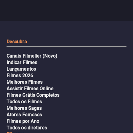
jogo sexualizado de gato e rato
verdade, ela deixa a rotin
com uma mulher branca
fábrica e parte em uma 
misteriosa no metrô. A escalada
implacável contra quem
leva a um desfecho violento.
escondeu os fatos, dispo
tudo pela vingança.
Descubra
Canais Filmelier (Novo)
Indicar Filmes
Lançamentos
Filmes 2026
Melhores Filmes
Assistir Filmes Online
Filmes Grátis Completos
Todos os Filmes
Melhores Sagas
Atores Famosos
Filmes por Ano
Todos os diretores