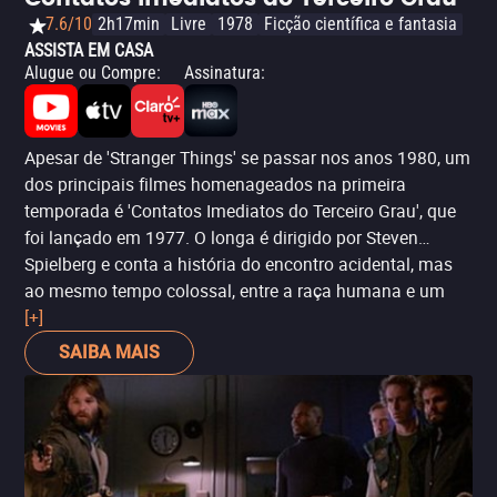
7.6/10
2h17min
Livre
1978
Ficção científica e fantasia
ASSISTA EM CASA
Alugue ou Compre
:
Assinatura
:
Apesar de 'Stranger Things' se passar nos anos 1980, um
dos principais filmes homenageados na primeira
temporada é 'Contatos Imediatos do Terceiro Grau', que
foi lançado em 1977. O longa é dirigido por Steven
Spielberg e conta a história do encontro acidental, mas
ao mesmo tempo colossal, entre a raça humana e um
grupo de extraterrestres. Em resumo, ambas as
[+]
produções retratam o suspense e o mal-estar de uma
SAIBA MAIS
pequena comunidade diante do aparecimento de forças
sobrenaturais - criaturas e monstros que levam à
descoberta de novas civilizações ou mundos paralelos.