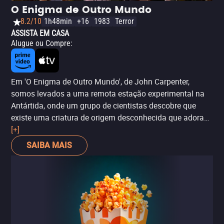
O Enigma de Outro Mundo
8.2/10
1h48min
+16
1983
Terror
ASSISTA EM CASA
Alugue ou Compre
:
Em 'O Enigma de Outro Mundo', de John Carpenter,
somos levados a uma remota estação experimental na
Antártida, onde um grupo de cientistas descobre que
existe uma criatura de origem desconhecida que adora
assumir a forma de suas vítimas ou, em outras palavras,
[+]
cloná-las e personificá-las. Ao longo das quatro
SAIBA MAIS
temporada de 'Stranger Things' temos testemunhado o
mesmo fenômeno, especialmente todas aquelas
criaturas e monstros do Mundo Invertido. Por exemplo,
Billy (Dacre Montgomery) sendo possuído pelo Monstro
das Sombras e espalhando o terror por Hawkins. As
referências de 'O Enigma de Outro Mundo' na série são