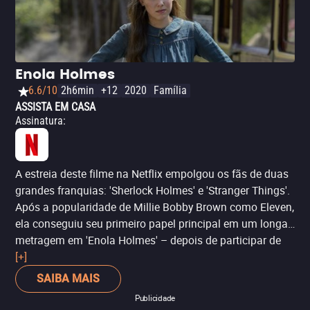
constante perigo. Neste filme, ele enfrenta os nazistas
para salvar a vida de centenas de crianças judias.
Enola Holmes
6.6/10
2h6min
+12
2020
Família
ASSISTA EM CASA
Assinatura
:
A estreia deste filme na Netflix empolgou os fãs de duas
grandes franquias: 'Sherlock Holmes' e 'Stranger Things'.
Após a popularidade de Millie Bobby Brown como Eleven,
ela conseguiu seu primeiro papel principal em um longa-
metragem em 'Enola Holmes' – depois de participar de
'Godzilla II: Rei dos Monstros' com um personagem
[+]
secundário. O filme traz uma história divertida, que se
SAIBA MAIS
baseia em série de contos centrados na irmã mais nova
Publicidade
de Sherlock Holmes. Enola é uma adolescente que parte