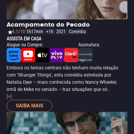
Acampamento do Pecado
6.1/10
1h17min
+16
2021
Comédia
ASSISTA EM CASA
Alugue ou Compre
:
Assinatura
:
Embora os temas centrais não tenham muita relação
com 'Stranger Things', esta comédia estrelada por
Natalia Dyer – mais conhecida como Nancy Wheeler,
irmã de Mike no seriado – traz situações que só
podemos vivenciar na adolescência. No caso da série
[+]
temos similaridades por conta do bullying e dos
SAIBA MAIS
primeiros rompimentos amorosos, mas 'Yes, God, Yes'
foca mais na descoberta da sexualidade.