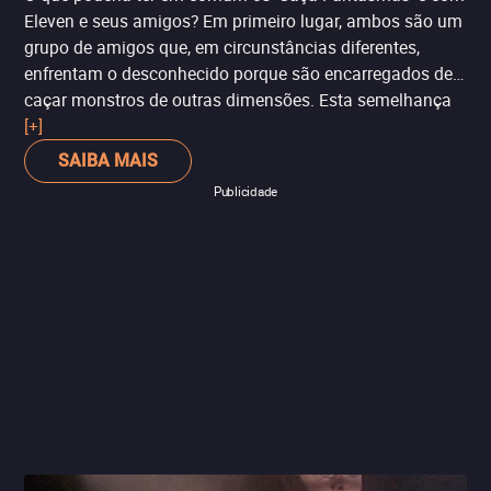
Eleven e seus amigos? Em primeiro lugar, ambos são um
grupo de amigos que, em circunstâncias diferentes,
enfrentam o desconhecido porque são encarregados de
caçar monstros de outras dimensões. Esta semelhança
poderia estar altamente implícita em 'Stranger Things'.
[+]
Somamos isso ao fato de que os Duffer Brothers
SAIBA MAIS
deixaram bem explícita a inspiração durante a segunda
Publicidade
temporada da série, já que Will, Dustin Mike e Lucas se
vestiram de Caça-Fantasmas para o Halloween.