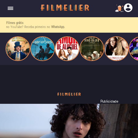
enquanto luta contra uma doença. Ele compõe
Paris
obras-primas, participa de festas e busca romance
em meio a círculos aristocráticos e reais.
Experimente o Filmelier+, no Prime Video
. Filmes que combinam com você — e com o olhar do Fil
Publicidade