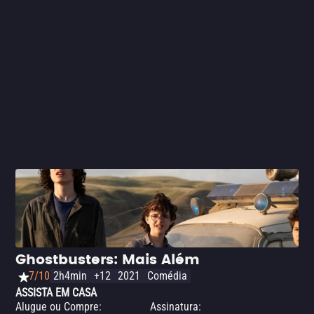
numa viagem sozinha para encontrar a sua mãe que, um
dia sem aviso prévio, foge de casa. É a primeira vez que
vemos uma liderança feminina na franquia do detetetive.
A produção, além de ser bem ritmada, é um pretexto para
aprender sobre os movimentos feministas durante a era
Vitoriana.
Ghostbusters: Mais Além
7/10
2h4min
+12
2021
Comédia
ASSISTA EM CASA
Alugue ou Compre
:
Assinatura
: