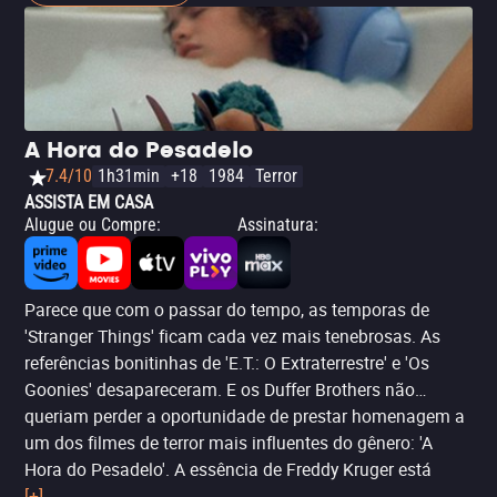
escuridão está tomando conta de tudo, e assim os
criadores também decidiram prestar homenagem a
Pinhead, o personagem central de Hellraiser. Se você
prestar atenção, Pinhead compartilha certas
características com Vecna, o principal vilão desta nova
temporada.
A Hora do Pesadelo
7.4/10
1h31min
+18
1984
Terror
ASSISTA EM CASA
Alugue ou Compre
:
Assinatura
:
Parece que com o passar do tempo, as temporas de
'Stranger Things' ficam cada vez mais tenebrosas. As
referências bonitinhas de 'E.T.: O Extraterrestre' e 'Os
Goonies' desapareceram. E os Duffer Brothers não
queriam perder a oportunidade de prestar homenagem a
um dos filmes de terror mais influentes do gênero: 'A
Hora do Pesadelo'. A essência de Freddy Kruger está
impressa na quarta temporada da série. Acontece que
[+]