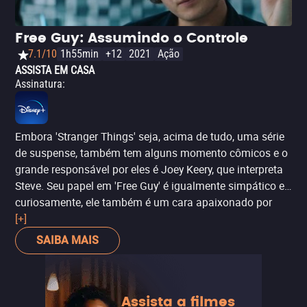
Free Guy: Assumindo o Controle
7.1/10
1h55min
+12
2021
Ação
ASSISTA EM CASA
Assinatura
:
Embora 'Stranger Things' seja, acima de tudo, uma série
de suspense, também tem alguns momento cômicos e o
grande responsável por eles é Joey Keery, que interpreta
Steve. Seu papel em 'Free Guy' é igualmente simpático e,
curiosamente, ele também é um cara apaixonado por
uma garota que está interessada em outra pessoa
[+]
(embora ambos os personagens lidem muito bem com a
SAIBA MAIS
situação). O personagem de Keery tem grande relevância
para a história, pois ele é uma peça chave no jogo em
que Ryan Reynolds é um personagem secundário que
Assista a filmes
acaba tomando o controle de sua narrativa.