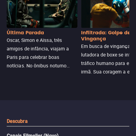
Última Parada
Infiltrada: Golpe de
Vingança
Oscar, Simon e Aïssa, três
Em busca de vingança, u
amigos de infância, viajam a
lutadora de boxe se infilt
Paris para celebrar boas
tráfico humano para enco
notícias. No ônibus noturno
irmã. Sua coragem a enfr
N121 de volta, uma troca entre
com criminosos implacáv
passageiros escala e a situação
segredos perigosos e sit
sai do controle, transformando a
que testam sua resistênci
viagem em um intenso thriller
urbano.
Descubra
Canais Filmelier (Novo)