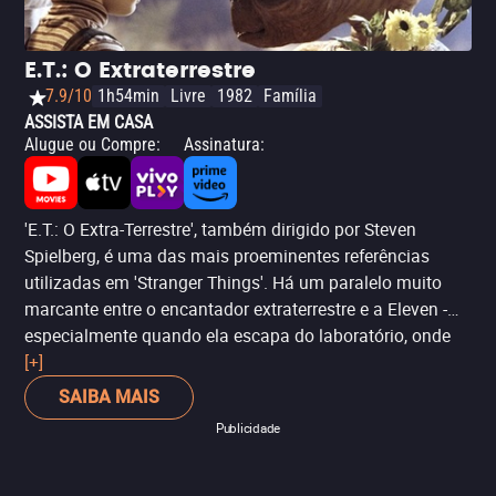
própria trama. Inclusive, o protagonista de 'Goonies',
Sean Astin, interpretou Bob Newby, namorado da mãe do
Will, a Joyce (Winona Ryder), na segunda temporada de
E.T.: O Extraterrestre
'Stranger Things'. Vamos ser honestos, muita nostalgia.
7.9/10
1h54min
Livre
1982
Família
E, ah, 'Os Goonies' também foi produzido por Steven
ASSISTA EM CASA
Spielberg.
Alugue ou Compre
:
Assinatura
:
'E.T.: O Extra-Terrestre', também dirigido por Steven
Spielberg, é uma das mais proeminentes referências
utilizadas em 'Stranger Things'. Há um paralelo muito
marcante entre o encantador extraterrestre e a Eleven -
especialmente quando ela escapa do laboratório, onde
estava confinada, para mais tarde ter um encontro com
[+]
Mike, Dustin e Lucas, que estavam à procura de Will. A
SAIBA MAIS
primeira abordagem de Eleven ao mundo exterior não só
Publicidade
desperta a curiosidade e destaca, até certo ponto, sua
ternura e inocência, mas também consegue estabelecer
uma amizade cativante com os meninos. O mesmo