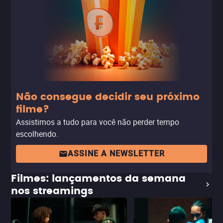
ainda mais claras na quarta temporada, depois que nos
encontramos novamente com Hopper, mantido em
cativeiro em uma prisão russa onde também vive um
monstro alienígena.
Não consegue decidir seu próximo
filme?
Assistimos a tudo para você não perder tempo
escolhendo.
ASSINE A NEWSLETTER
Filmes: lançamentos da semana
nos streamings