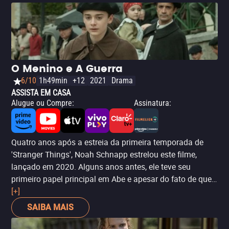
O Menino e A Guerra
6/10
1h49min
+12
2021
Drama
ASSISTA EM CASA
Alugue ou Compre
:
Assinatura
:
Quatro anos após a estreia da primeira temporada de
'Stranger Things', Noah Schnapp estrelou este filme,
lançado em 2020. Alguns anos antes, ele teve seu
primeiro papel principal em Abe e apesar do fato de que
– como o resto do elenco da série – agora é um
[+]
adolescente, continua a transmitir a inocência e a
SAIBA MAIS
fragilidade de Will Byers. Como na primeira temporada,
seu personagem, Jo, em 'O Menino e Guerra', está em um