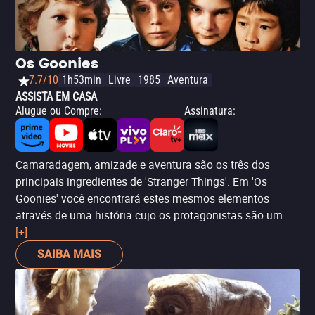
Os Goonies
7.7/10
1h53min
Livre
1985
Aventura
ASSISTA EM CASA
Alugue ou Compre
:
Assinatura
:
Camaradagem, amizade e aventura são os três dos
principais ingredientes de 'Stranger Things'. Em 'Os
Goonies' você encontrará estes mesmos elementos
através de uma história cujo os protagonistas são um
grupo de crianças que se chamam "os Goonies". Eles
[+]
embarcam em uma aventura para encontrar um tesouro
SAIBA MAIS
perdido depois de tropeçar em um mapa antigo do
século 17. Vale citar que 'Stranger Things' prestou
homenagem em seus cartazes promocionais e na