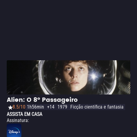
acontece com E.T., embora no final do filme, a pequena
criatura se despeça de seu amigo Elliot e vá para seu
planeta. Você vai adorar esta produção pois há um
elenco memorável de crianças/adolescentes e uma
história de amizade comovente.
Alien: O 8º Passageiro
8.5/10
1h56min
+14
1979
Ficção científica e fantasia
ASSISTA EM CASA
Assinatura
: