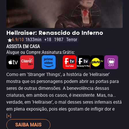
Hellraiser: Renascido do Inferno
6.9/10
1h33min
+18
1987
Terror
ASSISTA EM CASA
Alugue ou Compre
:
Assinatura
:
Grátis
:
Como em 'Stranger Things', a história de 'Hellraiser'
mostra que os personagens podem abrir as portas para
seres de outras dimensões. A benevolência dessas
criaturas, em ambos os casos, é inexistente. Mas, na
verdade, em 'Hellraiser', o mal desses seres infernais está
em plena exposição, pois eles gostam de infligir dor e
sofrimento a suas vítimas. Como tem sido uma
[+]
constante na quarta temporada de 'Stranger Things', a
SAIBA MAIS