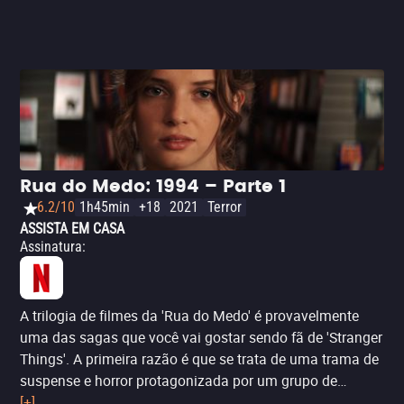
seu pai faz parte.
Rua do Medo: 1994 – Parte 1
6.2/10
1h45min
+18
2021
Terror
ASSISTA EM CASA
Assinatura
:
A trilogia de filmes da 'Rua do Medo' é provavelmente
uma das sagas que você vai gostar sendo fã de 'Stranger
Things'. A primeira razão é que se trata de uma trama de
suspense e horror protagonizada por um grupo de
adolescentes - alguns deles também participam da série,
[+]