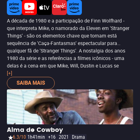
A década de 1980 e a participação de Finn Wolfhard -
que interpreta Mike, o namorado da Eleven em 'Stranger
Things' - são os elementos chave que tornam está
sequência de 'Caça-Fantasmas' espectacular para
qualquer fã de 'Stranger Things'. A nostalgia dos anos
1980 da série e as referências a filmes icônicos - uma
delas é a cena em que Mike, Will, Dustin e Lucas se
vestem de Ghostbusters. Está continuação da franquia é
[+]
uma comédia, mas os trágicos acontecimentos também
SAIBA MAIS
nos enchem de suspense como a série dos Duffer
Brothers.
Alma de Cowboy
6.3/10
1h41min
+16
2021
Drama