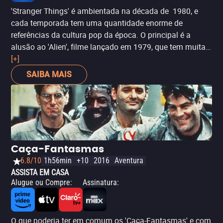
'Stranger Things' é ambientada na década de 1980, e
cada temporada tem uma quantidade enorme de
referências da cultura pop da época. O principal é a
alusão ao 'Alien', filme lançado em 1979, que tem muitas
semelhanças com a trama da quarta temporada,
[+]
inclusive. Um dos cartazes promocionas de 'Stranger
SAIBA MAIS
Things' mostra uma criatura alienígena dentro de um ovo
(como o pôster de 'Alien: O Oitavo Passageiro') e a frase
"no Mundo Invertido, ninguém pode te ouvir gritar" é
também uma adaptação da frase original do filme de
Ridley Scott: "no espaço ninguém pode ouvir você gritar".
Caça-Fantasmas
6.8/10
1h56min
+10
2016
Aventura
ASSISTA EM CASA
Alugue ou Compre
:
Assinatura
:
O que poderia ter em comum os 'Caça-Fantasmas' e com