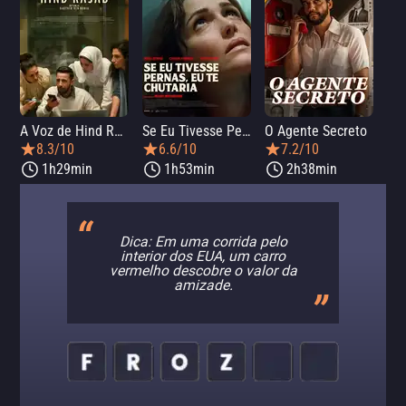
A Voz de Hind Rajab
Se Eu Tivesse Pernas, Eu Te Chutaria
O Agente Secreto
8.3/10
6.6/10
7.2/10
1h29min
1h53min
2h38min
Dica: Em uma corrida pelo
interior dos EUA, um carro
vermelho descobre o valor da
amizade.