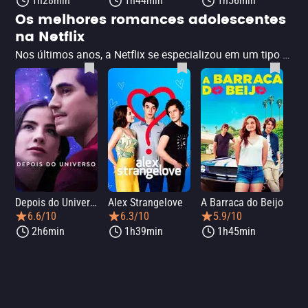
1h28min
1h44min
1h56min
Os melhores romances adolescentes
na Netflix
Nos últimos anos, a Netflix se especializou em um tipo de filme bem específico: os romances adolescentes. Misturando um ar de produções dos anos 1990 com dilemas e dores atuais dos jovens, os filmes fazem sucesso ao conversar com um grande público. Além disso, são certeiros em despertar paixões, amores, sonhos -- como o cinema faz tão bem. Abaixo, reunimos os principais filmes adolescentes exclusivos e disponíveis na Netflix. Se quiser acompanhar outros gêneros, confira aqui nossas listas com os melhores filmes.
Depois do Universo
Alex Strangelove
A Barraca do Beijo
6.6/10
6.3/10
5.9/10
2h6min
1h39min
1h45min