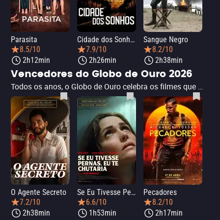
Parasita
Cidade dos Sonhos
Sangue Negro
8.5/10
7.9/10
8.2/10
2h12min
2h26min
2h38min
Vencedores do Globo de Ouro 2026
Todos os anos, o Globo de Ouro celebra os filmes que mais se destacaram na indústria cinematográfica, premiando histórias envolventes, direções marcantes e atuações memoráveis. Esta lista apresenta os filmes vencedores da premiação, reunindo obras que conquistaram reconhecimento da crítica e consolidaram seu espaço na história do cinema. Descubra onde assistir a cada filme.
O Agente Secreto
Se Eu Tivesse Pernas, Eu Te Chutaria
Pecadores
Val
7.2/10
6.6/10
8.2/10
2h38min
1h53min
2h17min