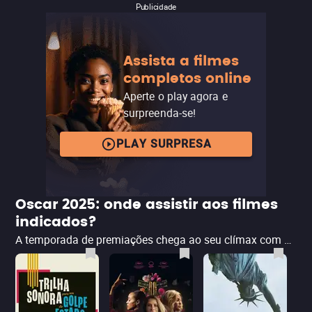
Publicidade
Assista a filmes
completos online
Aperte o play agora e
surpreenda-se!
PLAY SURPRESA
Oscar 2025: onde assistir aos filmes
indicados?
A temporada de premiações chega ao seu clímax com o anúncio dos filmes indicados ao Oscar 2025. A lista trouxe alguns nomes esperados, como Conclave e a polêmica Emilia Pérez, do francês Jacques Audiard, liderando a competição, além do brasileiro Ainda Estou Aqui, estrelado por Fernanda Torres. A seguir, veja quais são as indicações ao Oscar 2025, em quais categorias estão concorrendo e onde você pode assistir aos filmes favoritos a levar a estatueta do Oscar.