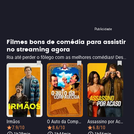
Publicidade
Filmes bons de comédia para assistir
no streaming agora
Ria até perder o fôlego com as melhores comédias! Descubra os filmes mais hilários do momento, disponíveis nas principais plataformas online. Clique agora e comece a diversão! Ah, e se quiser variar, temos uma seleção incrível de outros gêneros esperando por você. Bora maratonar?
Irmãos
O Auto da Compadecida
Assassino por Acaso
Mi
7.9/10
8.6/10
6.8/10