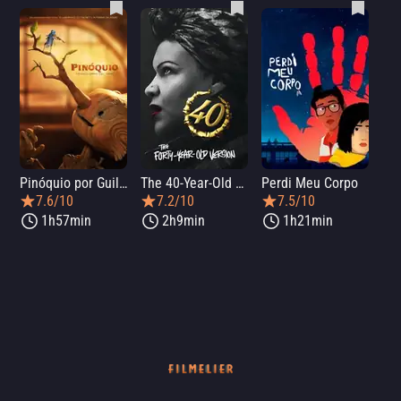
Pinóquio por Guillermo del Toro
The 40-Year-Old Version
Perdi Meu Corpo
7.6/10
7.2/10
7.5/10
1h57min
2h9min
1h21min