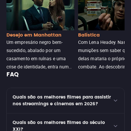
Desejo em Manhattan
Balística
Um empresário negro bem-
Com Lena Headey. Nanc
sucedido, abalado por um
munições sem saber qu
casamento em ruínas e uma
delas mataria o próprio f
crise de identidade, entra num
combate. Ao descobrir a
FAQ
jogo sexualizado de gato e rato
verdade, ela deixa a rotin
com uma mulher branca
fábrica e parte em uma 
misteriosa no metrô. A escalada
implacável contra quem
Quais são os melhores filmes para assistir
leva a um desfecho violento.
escondeu os fatos, dispo
nos streamings e cinemas em 2026?
tudo pela vingança.
Quais são os melhores filmes do século
XXI?