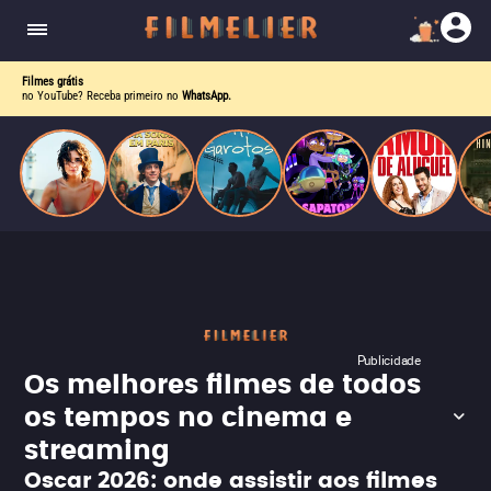
o desejo e a dor, a linha entre o livro que ele
escrevia e a vida real começa a desaparecer.
Filmes grátis
no YouTube? Receba primeiro no
WhatsApp.
Publicidade
Os melhores filmes de todos
os tempos no cinema e
streaming
Oscar 2026: onde assistir aos filmes