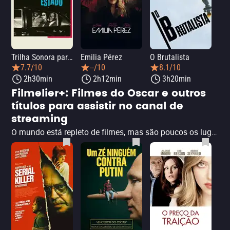
Trilha Sonora para um Golpe de Estado
Emilia Pérez
O Brutalista
Wi
7.7/10
--/10
8.1/10
2h30min
2h12min
3h20min
Filmelier+: Filmes do Oscar e outros
títulos para assistir no canal de
streaming
O mundo está repleto de filmes, mas são poucos os lugares onde encontramos verdadeiras joias do cinema. O Filmelier+ veio para mudar isso. Disponível para assinatura dentro do Prime Video, este canal oferece um catálogo curado por apaixonados por cinema, além de trazer títulos inéditos, como Quatro Paredes (Black Box Diaries), documentário indicado ao Oscar. Para que você possa explorar essa novidade, selecionamos aqui 10 filmes imperdíveis para assistir no Filmelier+ e aproveitar ao máximo sua assinatura.