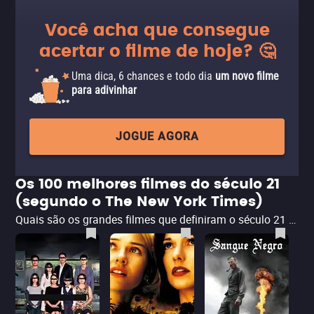
Você acha que consegue
acertar o filme de hoje? 🤔
Uma dica, 6 chances e todo dia
um novo filme
para adivinhar
JOGUE AGORA
Os 100 melhores filmes do século 21
(segundo o The New York Times)
Quais são os grandes filmes que definiram o século 21 até agora? Nesta lista especial, reunimos os 100 títulos selecionados pelo The New York Times como os melhores do novo milênio. Clássicos modernos, surpresas internacionais e obras-primas imperdíveis que ajudam a contar a história do cinema contemporâneo. Explore, descubra quais você ainda não viu — e descubra onde assistir online.