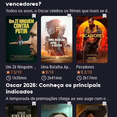
vencedores?
Todos os anos, o Oscar celebra os filmes que mais se destacaram na indústria cinematográfica, premiando obras que conquistam o público e a crítica com histórias envolventes, direções marcantes, atuações memoráveis e excelência técnica. Esta lista apresenta os filmes vencedores do Oscar 2026, reunindo produções que se destacaram na premiação e garantiram seu lugar entre os grandes destaques do cinema no ano. Descubra onde assistir a cada filme.
Um Zé Ninguém contra Putin
Uma Batalha Após a Outra
Pecadores
7.5/10
8/10
8.2/10
1h30min
2h41min
2h17min
Oscar 2026: Conheça os principais
indicados
A temporada de premiações chega ao seu auge com o anúncio dos filmes indicados ao Oscar 2026. A lista reúne produções aguardadas, surpresas e performances que dominaram as conversas ao longo do ano, refletindo a diversidade e a força do cinema mundial. A seguir, confira quais são os principais filmes da disputa e onde assistir às produções que despontam como favoritas à cobiçada estatueta do Oscar.