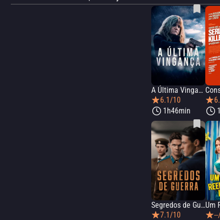
A Última Vingança
6.1/10
6
1h46min
Segredos de Guerra
7.1/10
--