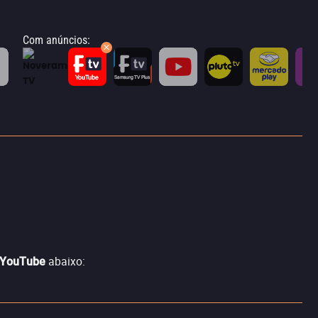
Com anúncios
:
abaixo:
V YouTube