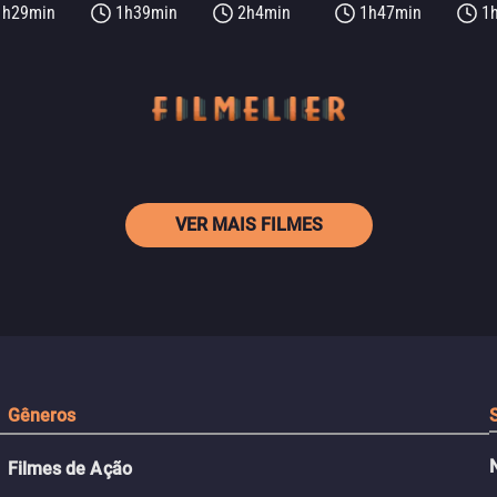
1h29min
1h39min
2h4min
1h47min
1
VER MAIS FILMES
Gêneros
Filmes de Ação