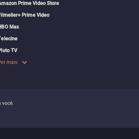
Amazon Prime Video Store
Filmelier+ Prime Video
HBO Max
Telecine
Pluto TV
Ver mais
 você.