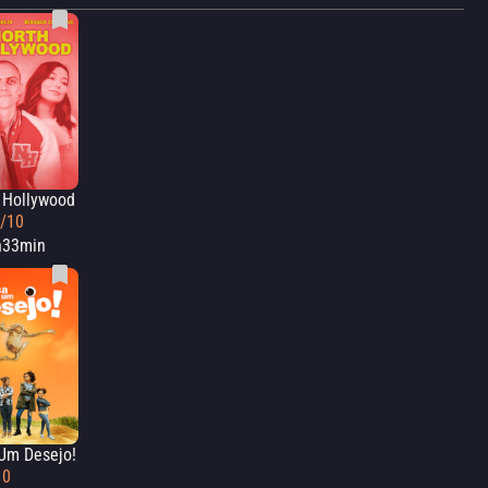
 Hollywood
9/10
h33min
Um Desejo!
10