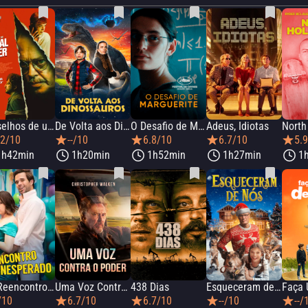
Conselhos de um Serial Killer Aposentado
De Volta aos Dinossauros
O Desafio de Marguerite
Adeus, Idiotas
North
.2/10
--/10
6.8/10
6.7/10
5.
1h42min
1h20min
1h52min
1h27min
1
Um Reencontro Inesperado
Uma Voz Contra o Poder
438 Dias
Esqueceram de Nós
Faça 
/10
6.7/10
6.7/10
--/10
--/