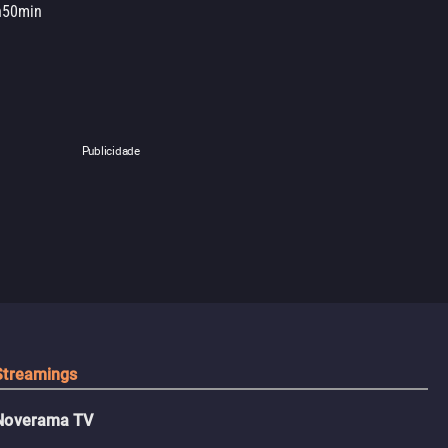
h50min
Publicidade
Streamings
Noverama TV