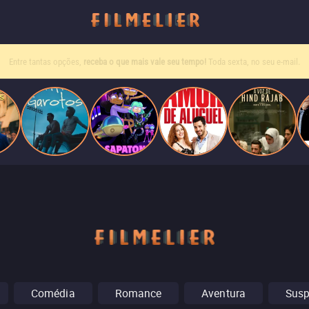
Entre tantas opções,
receba o que mais vale seu tempo!
Toda sexta, no seu e-mail.
Comédia
Romance
Aventura
Sus