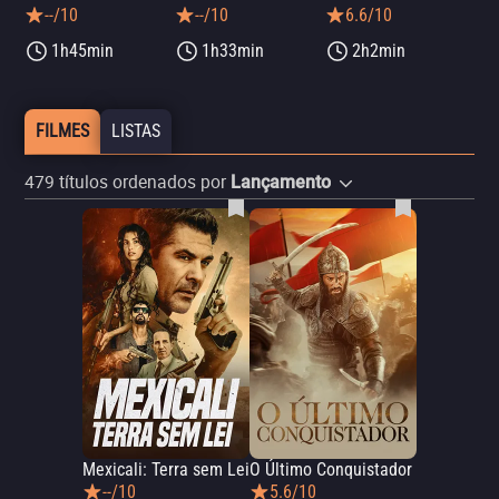
--/10
--/10
6.6/10
1h45min
1h33min
2h2min
FILMES
LISTAS
479
títulos ordenados por
Lançamento
Mexicali: Terra sem Lei
O Último Conquistador
--/10
5.6/10