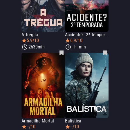
A Trégua
Acidente?: 2ª Temporada
5.9/10
6.9/10
2h30min
--h--min
Armadilha Mortal
Balística
--/10
--/10