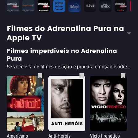
Filmes do Adrenalina Pura na
Apple TV
Filmes imperdíveis no Adrenalina
Pura
Se você é fã de filmes de ação e procura emoção e adrenalina sem sair de casa, o Adrenalina Pura é o lugar certo para você! Abaixo, selecionamos alguns filmes para você curtir no canal no Prime Video, no streaming Apple TV+ e na Claro TV+. Dos clássicos do gênero aos lançamentos recentes, esses filmes disponíveis online irão satisfazer sua sede de aventura e diversão. Clique aqui para saber mais sobre o Adrenalina Pura.
Americano
Anti-Heróis
Vício Frenético