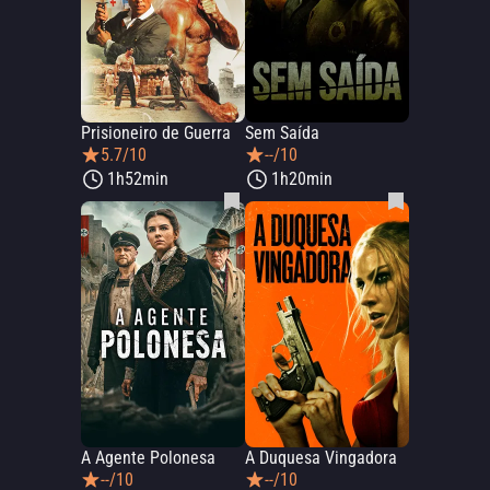
Prisioneiro de Guerra
Sem Saída
5.7/10
--/10
1h52min
1h20min
A Agente Polonesa
A Duquesa Vingadora
--/10
--/10