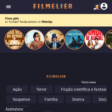
corrupção política envolvendo um ex-presidente.
do
Mundo
Filmes grátis
no YouTube? Receba primeiro no
WhatsApp.
Publicidade
Ação
Terror
Ficção científica e fantasia
Suspense
Família
Drama
Docume
Show
Assinatura
: