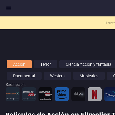
El nuev
Acción
Terror
Ciencia ficción y fantasía
Documental
Western
Musicales
Suscripción
: