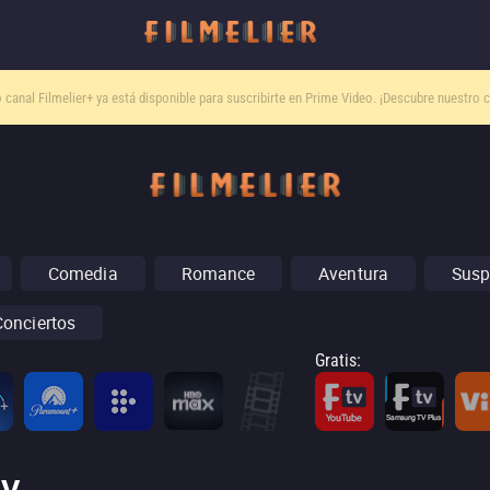
o canal
Filmelier+
ya está disponible para suscribirte en Prime Video.
¡Descubre nuestro c
Comedia
Romance
Aventura
Susp
Conciertos
Gratis
: