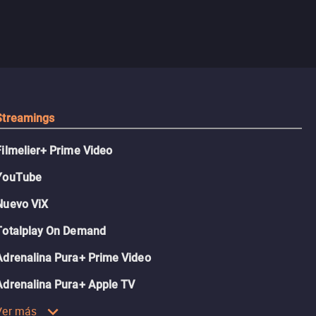
Streamings
Filmelier+ Prime Video
YouTube
Nuevo ViX
Totalplay On Demand
Adrenalina Pura+ Prime Video
Adrenalina Pura+ Apple TV
Ver más