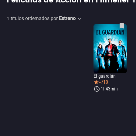
Películas de Acción en Filmelier 
1
títulos ordernados por
Estreno
El guardián
--/10
1h43min