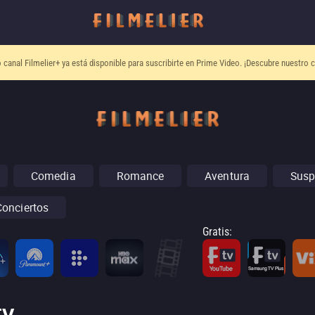
o canal
Filmelier+
ya está disponible para suscribirte en Prime Video.
¡Descubre nuestro c
Comedia
Romance
Aventura
Susp
Conciertos
Gratis
: