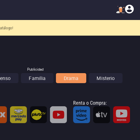
atálogo!
Publicidad
enso
Familia
Drama
Misterio
Renta o Compra
: