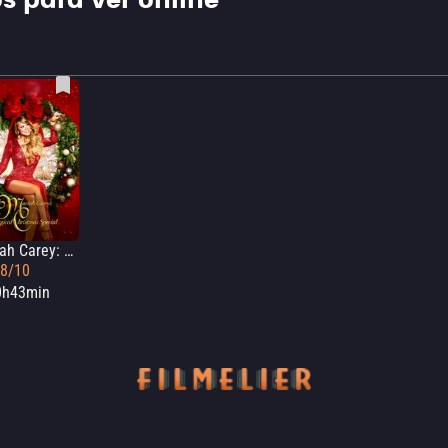
s para ver online
Mariah Carey: Una Navidad Mágica
.8/10
0h43min