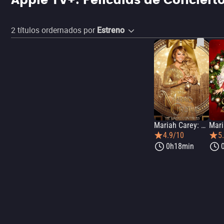
Apple TV+: Películas de Concierto
2
títulos ordernados por
Estreno
Mariah Carey: La magia continúa
4.9/10
5
0h18min