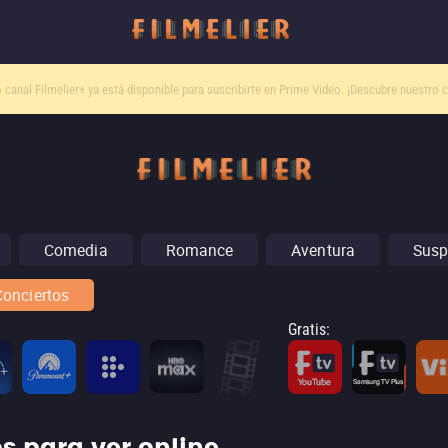
o canal
Filmelier+
ya está disponible para suscribirte en Prime Video.
¡Descubre nuestro c
Comedia
Romance
Aventura
Susp
Conciertos
Gratis
: