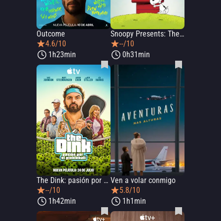
Outcome
Snoopy Presents: There's No Place Like Home, Snoopy
4.6/10
--/10
1h23min
0h31min
The Dink: pasión por el pickleball
Ven a volar conmigo
--/10
5.8/10
1h42min
1h1min