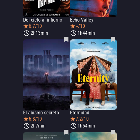
Del cielo al infierno
Echo Valley
6.7/10
--/10
2h13min
1h44min
El abismo secreto
Eternidad
6.8/10
7.2/10
2h7min
1h54min