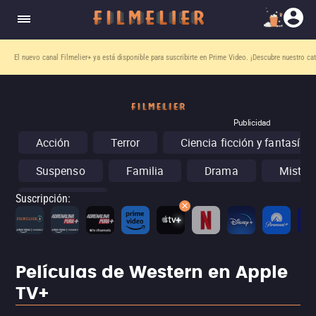
El nuevo canal
Filmelier+
ya está disponible para suscribirte en Prime Video.
¡Descubre nuestro ca
Publicidad
Acción
Terror
Ciencia ficción y fantasía
Suspenso
Familia
Drama
Misteri
Conciertos
Suscripción
:
Películas de Western en Apple
TV+