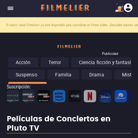
El nuevo canal
Filmelier+
ya está disponible para suscribirte en Prime Video.
¡Descubre nuestro ca
Publicidad
Acción
Terror
Ciencia ficción y fantasía
Suspenso
Familia
Drama
Misteri
Conciertos
Suscripción
:
Películas de Conciertos en
Pluto TV