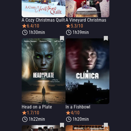
A Cozy Christmas Quilt
A Vineyard Christmas
6.4/10
5.3/10
1h30min
1h39min
Head on a Plate
In a Fishbowl
1.7/10
4/10
1h22min
1h20min