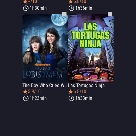
--/10
6.8/10
1h30min
1h36min
The Boy Who Cried Werewolf
Las Tortugas Ninja
5.9/10
6.8/10
1h23min
1h33min