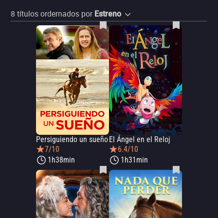
8
títulos ordernados por
Estreno
Persiguiendo un sueño
El Ángel en el Reloj
7/10
6.4/10
1h38min
1h31min