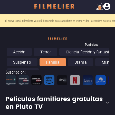
El nuevo canal
Filmelier+
ya está disponible para suscribirte en Prime Video.
¡Descubre nuestro ca
Publicidad
Acción
Terror
Ciencia ficción y fantasía
Suspenso
Familia
Drama
Misteri
Conciertos
Suscripción
:
Películas familiares gratuitas
en Pluto TV