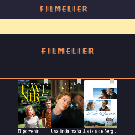
o canal
Filmelier+
ya está disponible para suscribirte en Prime Video.
¡Descubre nuestro c
El porvenir
Una linda mañana
La isla de Bergman