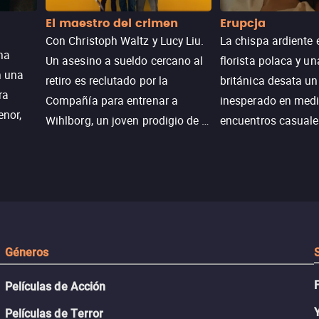
El maestro del crimen
Erupcja
Con Christoph Waltz y Lucy Liu.
La chispa ardiente 
na
Un asesino a sueldo cercano al
florista polaca y un
n una
retiro es reclutado por la
británica desata u
ra
Compañía para entrenar a
inesperado en medi
enor,
Wihlborg, un joven prodigio de la
encuentros casuale
Generación Z con grandes
momentos mágicos
habilidades y una actitud
desafiante.
ueba su
Géneros
Películas de Acción
Películas de Terror