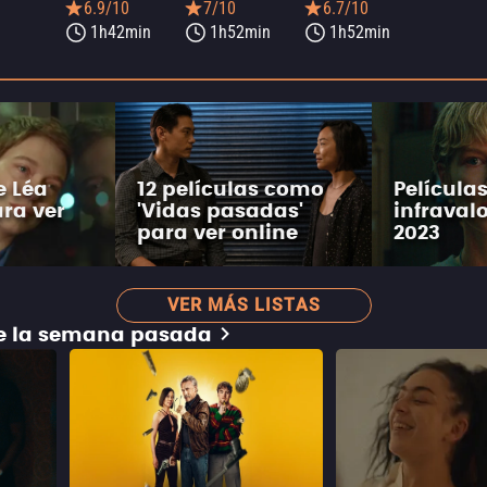
6.9/10
7/10
6.7/10
1h42min
1h52min
1h52min
e Léa
12 películas como
Película
ra ver
'Vidas pasadas'
infraval
para ver online
2023
VER MÁS LISTAS
de la semana pasada