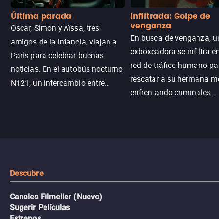
Última parada
Infiltrada: Golpe de
venganza
Oscar, Simon y Aïssa, tres
En busca de venganza, u
amigos de la infancia, viajan a
exboxeadora se infiltra e
París para celebrar buenas
red de tráfico humano pa
noticias. En el autobús nocturno
rescatar a su hermana m
N121, un intercambio entre
enfrentando criminales
pasajeros escala y la situación
despiadados, secretos
se descontrola, convirtiendo el
peligrosos y situaciones
viaje en un thriller urbano
extremas que ponen a pr
intenso.
resistencia.
Descubre
Canales Filmelier (Nuevo)
Sugerir Películas
Estrenos