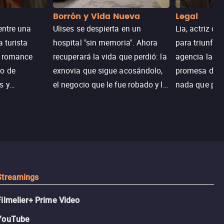
Borrón y Vida Nueva
Legal
entre una
Ulises se despierta en un
Lia, actriz c
a turista
hospital "sin memoria". Ahora
para triunfar
n romance
recuperará la vida que perdió: la
agencia la es
o de
exnovia que sigue acosándolo,
promesa de vi
s y
el negocio que le fue robado y la
nada que perd
.
casa de sus sueños; sin
Juana, argen
embargo, no todo es como lo
historia. Jun
recordaba.
sobrevivir, af
algo mejor.
Streamings
Filmelier+ Prime Video
YouTube