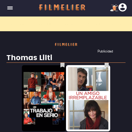
El nuevo canal
Filmelier+
ya está disponible para suscribirte en Prime Video.
¡Descubre nuestro ca
Publicidad
Thomas Lilti