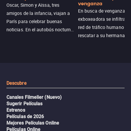
venganza
Oscar, Simon y Aïssa, tres
En busca de venganza, u
amigos de la infancia, viajan a
exboxeadora se infiltra e
París para celebrar buenas
red de tráfico humano pa
noticias. En el autobús nocturno
rescatar a su hermana m
N121, un intercambio entre
enfrentando criminales
pasajeros escala y la situación
despiadados, secretos
se descontrola, convirtiendo el
peligrosos y situaciones
viaje en un thriller urbano
extremas que ponen a pr
intenso.
resistencia.
Descubre
Canales Filmelier (Nuevo)
Sugerir Películas
Estrenos
Películas de 2026
Mejores Películas Online
Películas Online