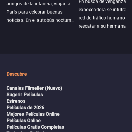
En busca de venganza, u
amigos de la infancia, viajan a
exboxeadora se infiltra e
París para celebrar buenas
red de tráfico humano pa
noticias. En el autobús nocturno
rescatar a su hermana m
N121, un intercambio entre
enfrentando criminales
pasajeros escala y la situación
despiadados, secretos
se descontrola, convirtiendo el
peligrosos y situaciones
viaje en un thriller urbano
extremas que ponen a pr
intenso.
resistencia.
Descubre
Canales Filmelier (Nuevo)
Sugerir Películas
Estrenos
Películas de 2026
Mejores Películas Online
Películas Online
Películas Gratis Completas