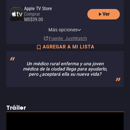
Apple TV Store
Ver
Comprar
MX$39.00
YouTube
FilminLatino
Más opciones
Renta
Renta
Fuente
: JustWatch
AGREGAR A MI LISTA
Un médico rural enferma y una joven
médica de la ciudad llega para ayudarlo,
pero ¿aceptará ella su nueva vida?
Tráiler