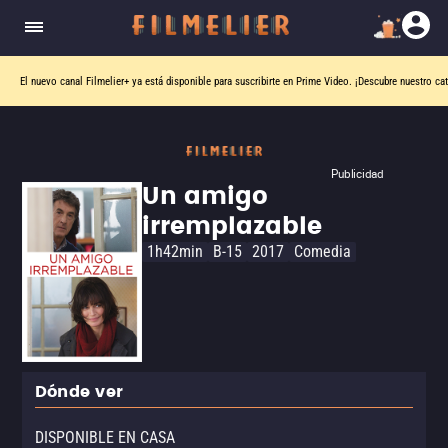
El nuevo canal
Filmelier+
ya está disponible para suscribirte en Prime Video.
¡Descubre nuestro ca
Publicidad
Un amigo
irremplazable
1h42min
B-15
2017
Comedia
Dónde ver
DISPONIBLE EN CASA