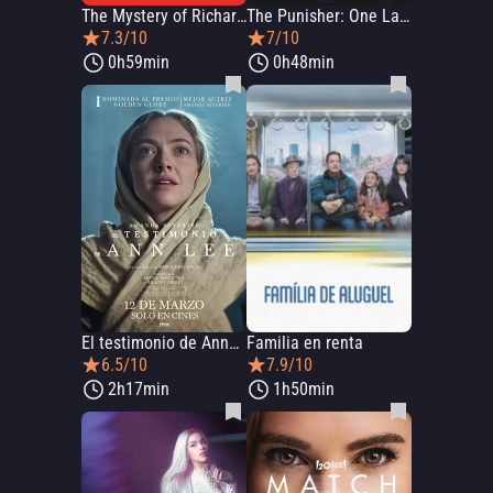
The Mystery of Richard Simmons: A Diane Sawyer Special
The Punisher: One Last Kill
7.3/10
7/10
0h59min
0h48min
El testimonio de Anne Lee
Familia en renta
6.5/10
7.9/10
2h17min
1h50min