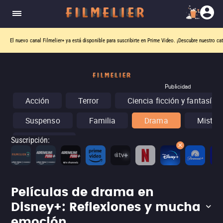
El nuevo canal
Filmelier+
ya está disponible para suscribirte en Prime Video.
¡Descubre nuestro ca
Publicidad
Acción
Terror
Ciencia ficción y fantasía
Suspenso
Familia
Drama
Misteri
Conciertos
Suscripción
:
Películas de drama en
Disney+: Reflexiones y mucha
emoción