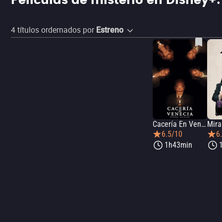
Películas de misterio en Disney+: 
4
títulos ordernados por
Estreno
Cacería En Venecia
6.5/10
6
1h43min