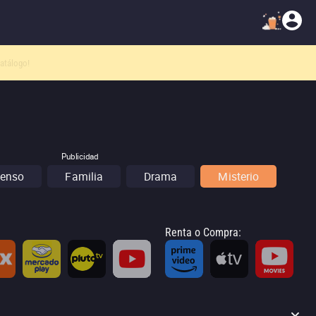
atálogo!
Publicidad
enso
Familia
Drama
Misterio
Renta o Compra
: