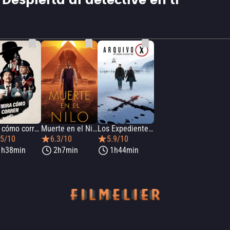
Despierta al detective en ti
Mira cómo corren
Muerte en el Nilo
Los Expedientes Secretos X: Quiero creer
.5/10
6.3/10
5.9/10
1h38min
2h7min
1h44min