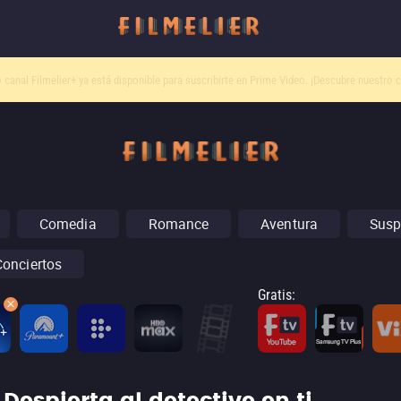
o canal
Filmelier+
ya está disponible para suscribirte en Prime Video.
¡Descubre nuestro c
Comedia
Romance
Aventura
Susp
Conciertos
Gratis
: