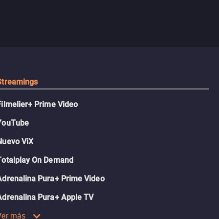
Streamings
Filmelier+ Prime Video
YouTube
Nuevo ViX
Totalplay On Demand
Adrenalina Pura+ Prime Video
Adrenalina Pura+ Apple TV
Ver más