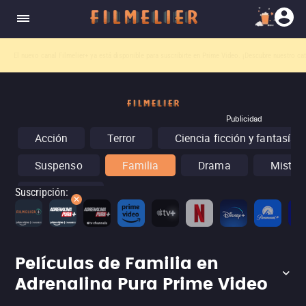
El nuevo canal
Filmelier+
ya está disponible para suscribirte en Prime Video.
¡Descubre nuestro ca
Publicidad
Acción
Terror
Ciencia ficción y fantasía
Suspenso
Familia
Drama
Misteri
Conciertos
Suscripción
:
Películas de Familia en
Adrenalina Pura Prime Video