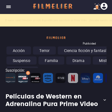
El nuevo canal
Filmelier+
ya está disponible para suscribirte en Prime Video.
¡Descubre nuestro ca
Publicidad
Acción
Terror
Ciencia ficción y fantasía
Suspenso
Familia
Drama
Misteri
Conciertos
Suscripción
:
Películas de Western en
Adrenalina Pura Prime Video