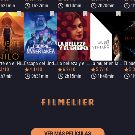
1h21min
1h22min
0h13min
2h20min
1
Muerte en el Nilo
Escapa del Undertaker
La belleza y el enigma
La mujer en la ventana
.3/10
4.1/10
6.9/10
5.7/10
5.
2h7min
0h31min
2h15min
1h40min
1
VER MÁS PELÍCULAS