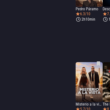
Pedro Páramo
Des
6.3/10
7
2h10min
Misterio a la vista
The
5.7/10
8