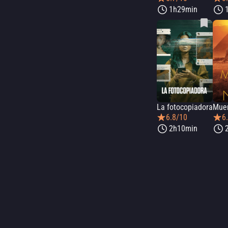
1h29min
La fotocopiadora
6.8/10
6
2h10min