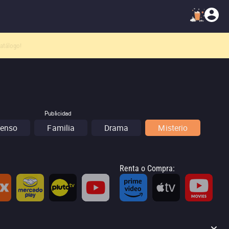
atálogo!
Publicidad
enso
Familia
Drama
Misterio
Renta o Compra
: