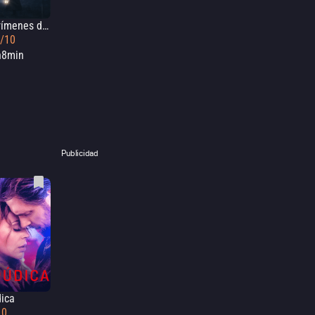
Los crímenes de la academia
6/10
h8min
Publicidad
ica
10