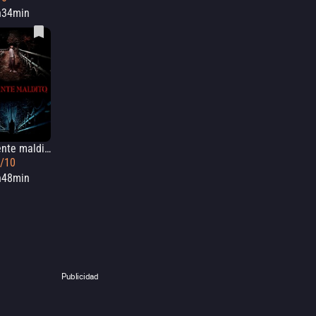
h34min
El puente maldito
3/10
h48min
Publicidad