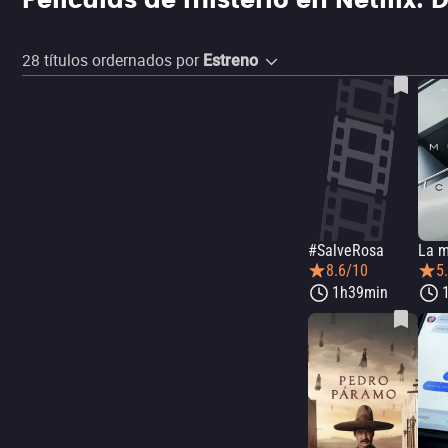
Películas de misterio en Netflix: D
28
títulos ordernados por
Estreno
#SalveRosa
8.6/10
5
1h39min