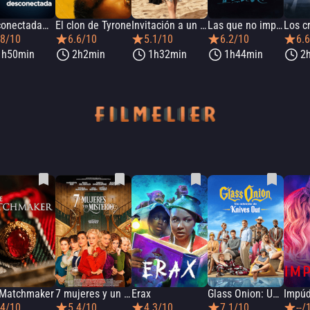
conectada…
El clon de Tyrone
Invitación a un asesinato
Las que no importan
.8/10
6.6/10
5.1/10
6.2/10
6.
1h50min
2h2min
1h32min
1h44min
2
 Matchmaker
7 mujeres y un misterio
Erax
Glass Onion: Un misterio de Knives Out
Impúd
.4/10
5.4/10
4.3/10
7.1/10
--/