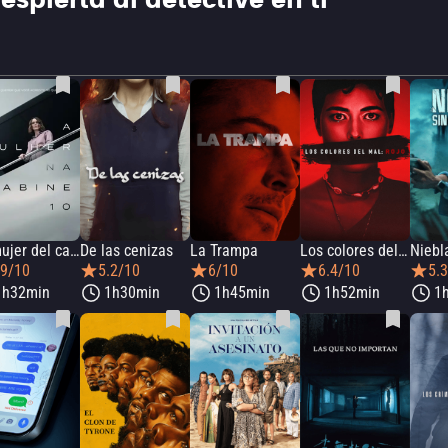
espierta al detective en ti
La mujer del camarote 10
De las cenizas
La Trampa
Los colores del mal: rojo
.9/10
5.2/10
6/10
6.4/10
5.
1h32min
1h30min
1h45min
1h52min
1