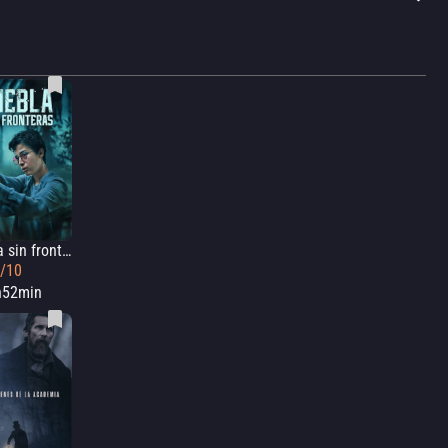
Niebla sin fronteras
3/10
h52min