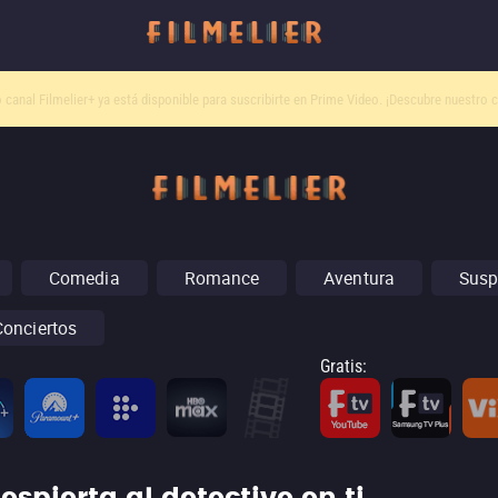
o canal
Filmelier+
ya está disponible para suscribirte en Prime Video.
¡Descubre nuestro c
Comedia
Romance
Aventura
Susp
Conciertos
Gratis
: