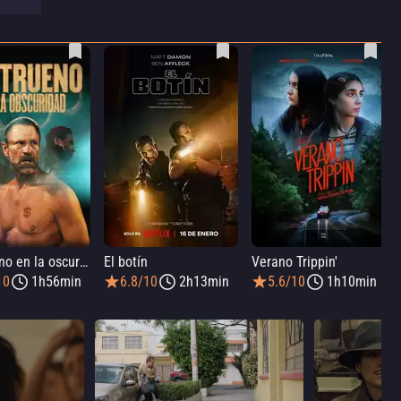
Un trueno en la oscuridad
El botín
Verano Trippin'
10
1h56min
6.8/10
2h13min
5.6/10
1h10min