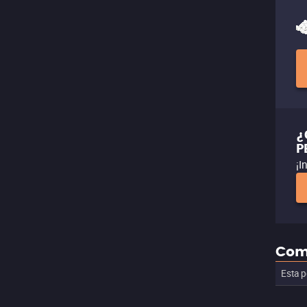
¿
P
¡I
Com
Esta p