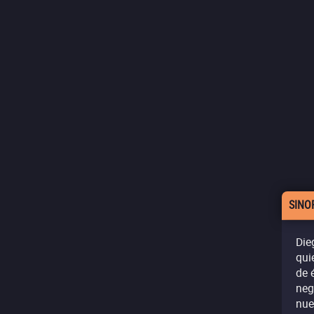
SINO
Die
qui
de 
neg
nue