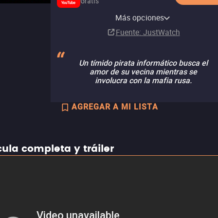
Gratis
Filmelier TV Samsung TV
ViX Premium Amazon
Amazon Prime Video
Totalplay On Demand
Nuevo ViX
Apple TV Store
YouTube
Plus
Pluto TV
Tubi TV
Channel
Más opciones
Suscripción
Renta
Gratis
Renta
Renta
MX$25.00
Gratis
Suscripción
Fuente
: JustWatch
Un tímido pirata informático busca el
amor de su vecina mientras se
involucra con la mafia rusa.
AGREGAR A MI LISTA
cula completa y tráiler