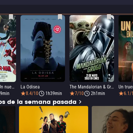
SPIDER-MAN: Un nuevo día
La Odisea
The Mandalorian & Grogu
9min
8.4/10
1h39min
7/10
2h1min
6.1/
dos de la semana pasada