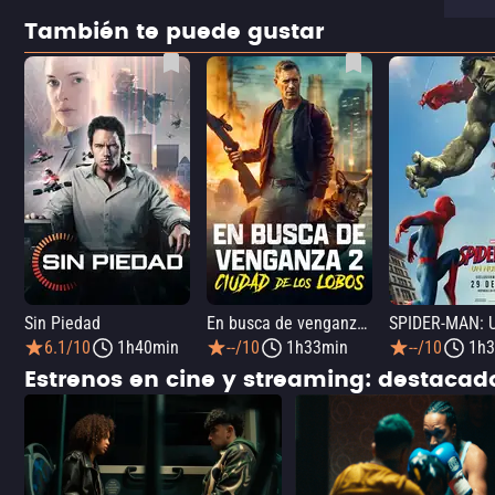
También te puede gustar
Sin Piedad
En busca de venganza 2: Ciudad de los lobos
6.1/10
1h40min
--/10
1h33min
--/10
1h3
Estrenos en cine y streaming: destaca