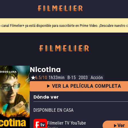
o canal
Filmelier+
ya está disponible para suscribirte en Prime Video.
¡Descubre nuestro c
Nicotina
6.5/10
1h33min
B-15
2003
Acción
VER LA PELÍCULA COMPLETA
Dónde ver
DISPONIBLE EN CASA
Filmelier TV YouTube
Ver