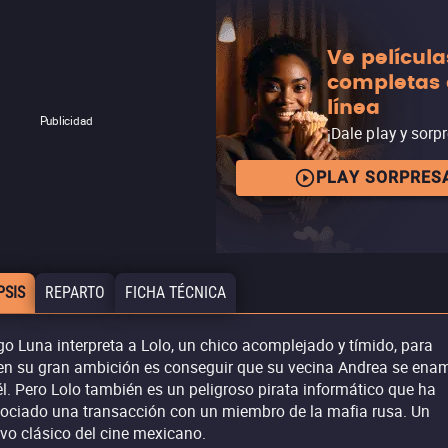
Ve película
completas
línea
Publicidad
¡Dale play y sorp
PLAY SORPRES
PSIS
REPARTO
FICHA TÉCNICA
go Luna interpreta a Lolo, un chico acomplejado y tímido, para
en su gran ambición es conseguir que su vecina Andrea se ena
él. Pero Lolo también es un peligroso pirata informático que ha
ociado una transacción con un miembro de la mafia rusa. Un
vo clásico del cine mexicano.