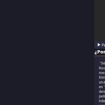
Pe
¿Por
Se
"
Rod
mex
fil
una
en 
des
pel
lid