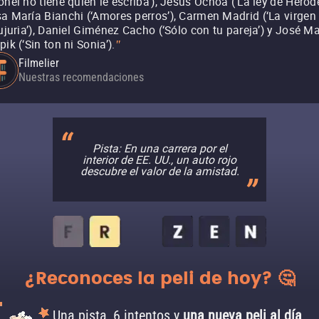
onel no tiene quien le escriba’), Jesús Ochoa (‘La ley de Herode
a María Bianchi (‘Amores perros’), Carmen Madrid (‘La virgen
lujuria’), Daniel Giménez Cacho (‘Sólo con tu pareja’) y José Ma
pik (‘Sin ton ni Sonia’).
"
Filmelier
Nuestras recomendaciones
Pista: En una carrera por el
interior de EE. UU., un auto rojo
descubre el valor de la amistad.
¿Reconoces la peli de hoy? 🤔
Una pista, 6 intentos y
una nueva peli al día