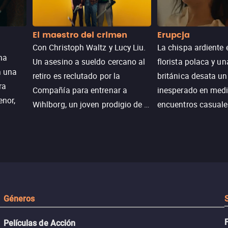
El maestro del crimen
Erupcja
Con Christoph Waltz y Lucy Liu.
La chispa ardiente 
na
Un asesino a sueldo cercano al
florista polaca y un
n una
retiro es reclutado por la
británica desata u
ra
Compañía para entrenar a
inesperado en medi
enor,
Wihlborg, un joven prodigio de la
encuentros casuale
Generación Z con grandes
momentos mágicos
habilidades y una actitud
desafiante.
ueba su
Géneros
Películas de Acción