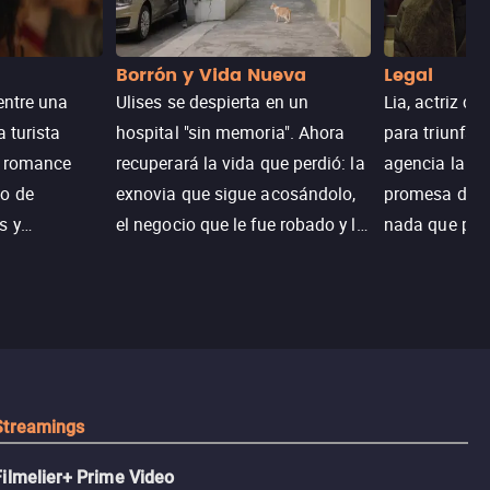
Borrón y Vida Nueva
Legal
entre una
Ulises se despierta en un
Lia, actriz c
a turista
hospital "sin memoria". Ahora
para triunfar
n romance
recuperará la vida que perdió: la
agencia la es
o de
exnovia que sigue acosándolo,
promesa de vi
s y
el negocio que le fue robado y la
nada que perd
.
casa de sus sueños; sin
Juana, argen
embargo, no todo es como lo
historia. Jun
recordaba.
sobrevivir, af
algo mejor.
Streamings
Filmelier+ Prime Video