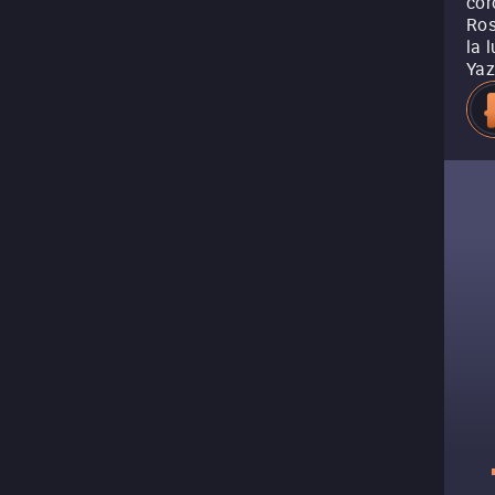
cor
Ros
la 
Yaz