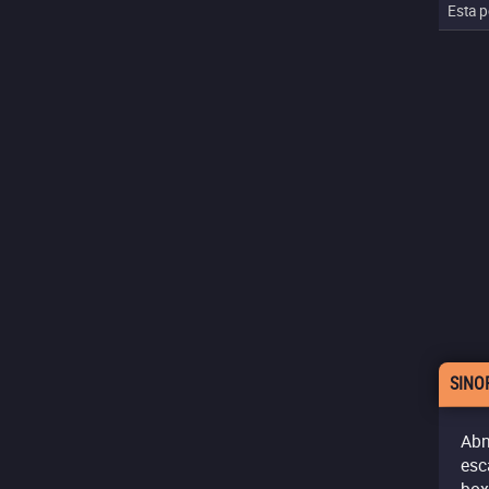
Esta p
SINO
Abn
esc