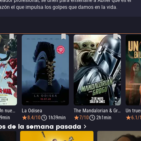
eador profesional, se unen para enseñarle a Abner que es el
azón el que impulsa los golpes que damos en la vida.
SPIDER-MAN: Un nuevo día
La Odisea
The Mandalorian & Grogu
9min
8.4/10
1h39min
7/10
2h1min
6.1/
dos de la semana pasada