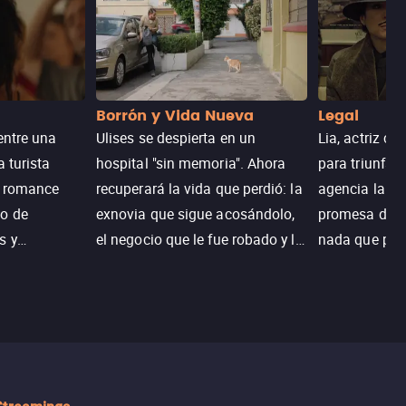
Borrón y Vida Nueva
Legal
entre una
Ulises se despierta en un
Lia, actriz c
a turista
hospital "sin memoria". Ahora
para triunfar
n romance
recuperará la vida que perdió: la
agencia la es
o de
exnovia que sigue acosándolo,
promesa de vi
s y
el negocio que le fue robado y la
nada que perd
.
casa de sus sueños; sin
Juana, argen
embargo, no todo es como lo
historia. Jun
recordaba.
sobrevivir, af
algo mejor.