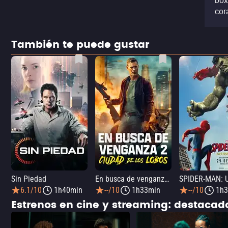
box
cor
También te puede gustar
Sin Piedad
En busca de venganza 2: Ciudad de los lobos
6.1/10
1h40min
--/10
1h33min
--/10
1h3
Estrenos en cine y streaming: destaca