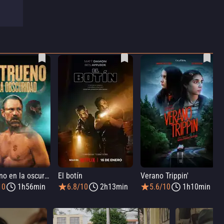
Un trueno en la oscuridad
El botín
Verano Trippin'
10
1h56min
6.8/10
2h13min
5.6/10
1h10min