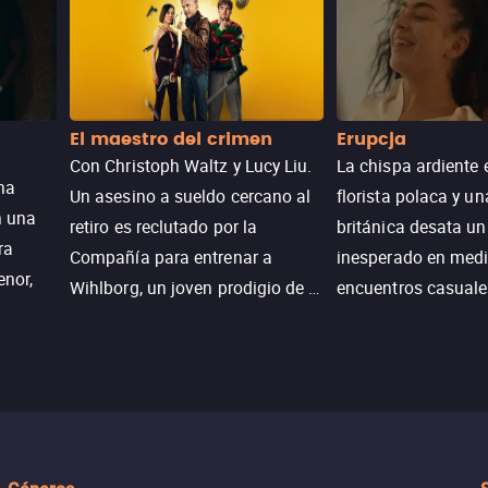
El maestro del crimen
Erupcja
Con Christoph Waltz y Lucy Liu.
La chispa ardiente 
na
Un asesino a sueldo cercano al
florista polaca y un
n una
retiro es reclutado por la
británica desata u
ra
Compañía para entrenar a
inesperado en medi
enor,
Wihlborg, un joven prodigio de la
encuentros casuale
Generación Z con grandes
momentos mágicos
habilidades y una actitud
desafiante.
ueba su