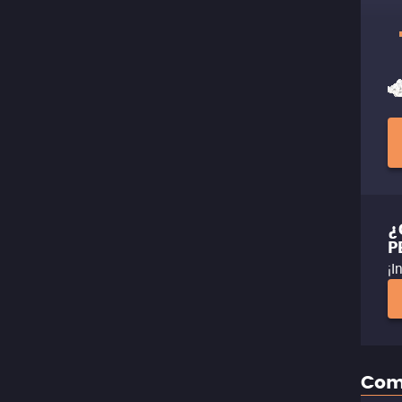
¿
P
¡I
Com