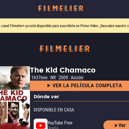
o canal
Filmelier+
ya está disponible para suscribirte en Prime Video.
¡Descubre nuestro c
The Kid Chamaco
1h37min
NR
2009
Acción
VER LA PELÍCULA COMPLETA
Dónde ver
DISPONIBLE EN CASA
YouTube Free
Ver
Gratis