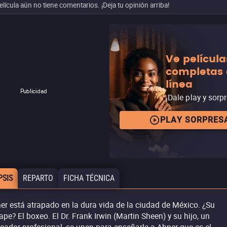
elícula aún no tiene comentarios. ¡Deja tu opinión arriba!
Ve película
completas
línea
Publicidad
¡Dale play y sorp
PLAY SORPRES
PSIS
REPARTO
FICHA TÉCNICA
er está atrapado en la dura vida de la ciudad de México. ¿Su
ape? El boxeo. El Dr. Frank Irwin (Martin Sheen) y su hijo, un