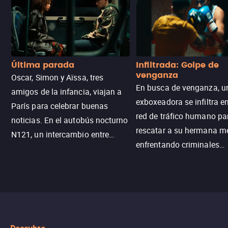
Última parada
Infiltrada: Golpe de
venganza
Oscar, Simon y Aïssa, tres
En busca de venganza, u
amigos de la infancia, viajan a
exboxeadora se infiltra e
París para celebrar buenas
red de tráfico humano pa
noticias. En el autobús nocturno
rescatar a su hermana m
N121, un intercambio entre
enfrentando criminales
pasajeros escala y la situación
despiadados, secretos
se descontrola, convirtiendo el
peligrosos y situaciones
viaje en un thriller urbano
extremas que ponen a pr
intenso.
resistencia.