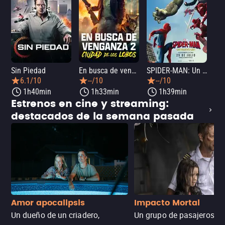
Sin Piedad
En busca de venganza 2: Ciudad de los lobos
SPIDER-MAN: Un nuevo día
La
6.1/10
--/10
--/10
1h40min
1h33min
1h39min
Estrenos en cine y streaming:
destacados de la semana pasada
Amor apocalipsis
Impacto Mortal
Un dueño de un criadero,
Un grupo de pasajeros