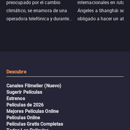
preocupado por el cambio
internacionales en ruta d
climático, se enamora de una
Ángeles a Shanghái se v
operadora telefónica y durante
obligado a hacer un aterr
un desastre natural inicia una
emergencia en aguas inf
aventura romántica, bilingüe y
de tiburones. Ahora debe
llena de emoción para
trabajar juntos con la es
encontrarla.
de superar la vorágine de
tiburones atraídos por los
del avión.
Descubre
Canales Filmelier (Nuevo)
Sugerir Películas
Estrenos
Películas de 2026
Mejores Películas Online
Películas Online
Películas Gratis Completas