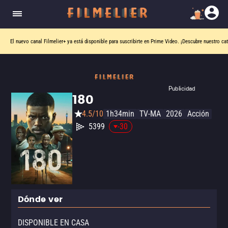
El nuevo canal
Filmelier+
ya está disponible para suscribirte en Prime Video.
¡Descubre nuestro ca
Publicidad
180
4.5/10
1h34min
TV-MA
2026
Acción
5399
-30
Dónde ver
DISPONIBLE EN CASA