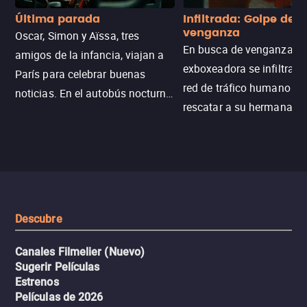
Última parada
Infiltrada: Golpe de
venganza
Oscar, Simon y Aïssa, tres
En busca de venganza, u
amigos de la infancia, viajan a
exboxeadora se infiltra e
París para celebrar buenas
red de tráfico humano pa
noticias. En el autobús nocturno
rescatar a su hermana m
N121, un intercambio entre
enfrentando criminales
pasajeros escala y la situación
despiadados, secretos
se descontrola, convirtiendo el
peligrosos y situaciones
viaje en un thriller urbano
extremas que ponen a pr
intenso.
resistencia.
Descubre
Canales Filmelier (Nuevo)
Sugerir Películas
Estrenos
Películas de 2026