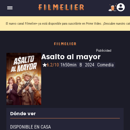
El nuevo canal
Filmelier+
ya está disponible para suscribirte en Prime Video.
¡Descubre nuestro ca
Publicidad
Asalto al mayor
6.2/10
1h50min
B
2024
Comedia
Dónde ver
DISPONIBLE EN CASA