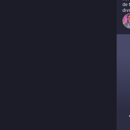
de 
div