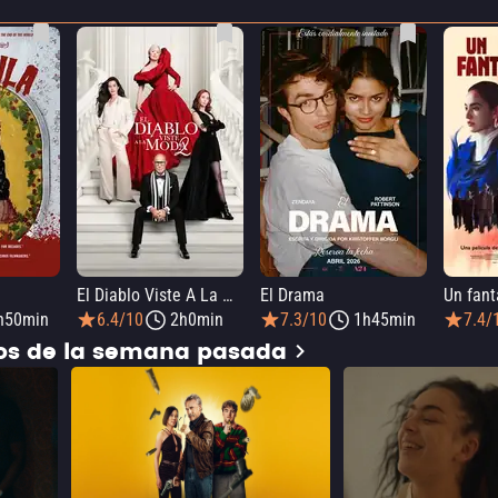
El Diablo Viste A La Moda 2
El Drama
h50min
6.4/10
2h0min
7.3/10
1h45min
7.4/
dos de la semana pasada