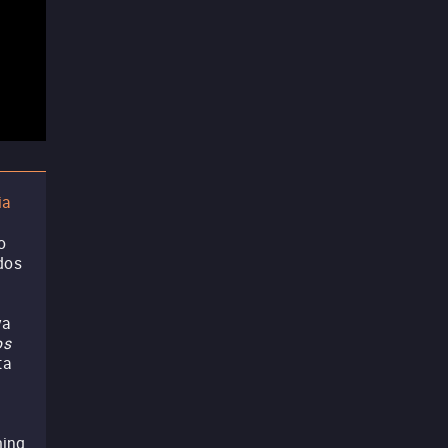
ia
o
dos
a
va
os
ta
ming