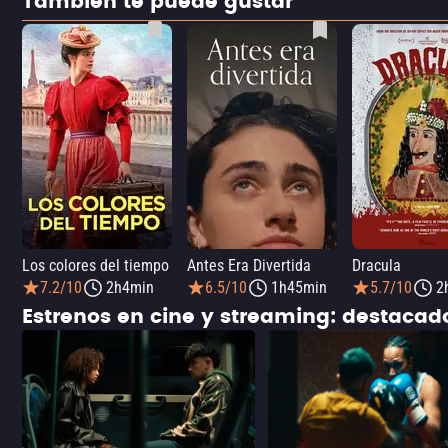
También te puede gustar
Los colores del tiempo
Antes Era Divertida
Dracula
7.2/10
2h4min
6.5/10
1h45min
5.7/10
2
Estrenos en cine y streaming: destaca