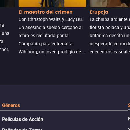
El maestro del crimen
Erupcja
Con Christoph Waltz y Lucy Liu.
La chispa ardiente 
na
Un asesino a sueldo cercano al
florista polaca y un
n una
retiro es reclutado por la
británica desata u
ra
Compañía para entrenar a
inesperado en medi
enor,
Wihlborg, un joven prodigio de la
encuentros casuale
Generación Z con grandes
momentos mágicos
habilidades y una actitud
desafiante.
ueba su
Géneros
Películas de Acción