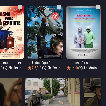
Un fantasma para servirte
La Única Opción
Una canción sobre lo que sea
10
2h10min
7.6/10
2h19min
--/10
1h18min