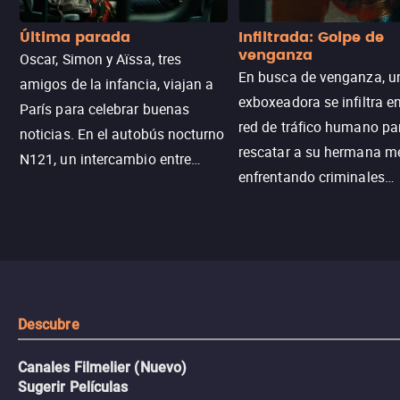
Última parada
Infiltrada: Golpe de
venganza
Oscar, Simon y Aïssa, tres
En busca de venganza, u
amigos de la infancia, viajan a
exboxeadora se infiltra e
París para celebrar buenas
red de tráfico humano pa
noticias. En el autobús nocturno
rescatar a su hermana m
N121, un intercambio entre
enfrentando criminales
pasajeros escala y la situación
despiadados, secretos
se descontrola, convirtiendo el
peligrosos y situaciones
viaje en un thriller urbano
extremas que ponen a pr
intenso.
resistencia.
Descubre
Canales Filmelier (Nuevo)
Sugerir Películas