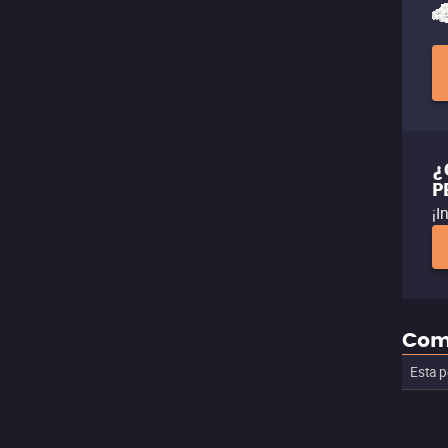
¿
P
¡I
Com
Esta p