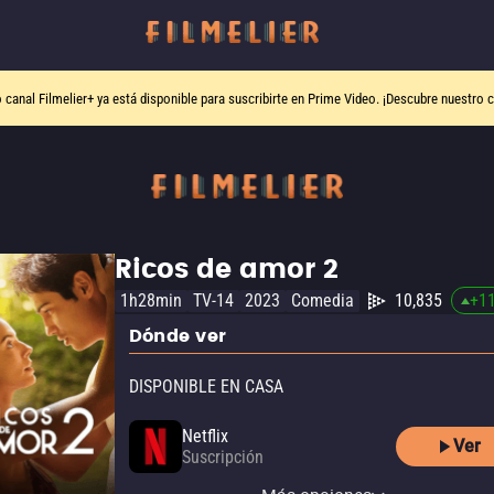
o canal
Filmelier+
ya está disponible para suscribirte en Prime Video.
¡Descubre nuestro c
Ricos de amor 2
1h28min
TV-14
2023
Comedia
10,835
+
1
Dónde ver
DISPONIBLE EN CASA
Netflix
Ver
Suscripción
Netflix Standard with Ads