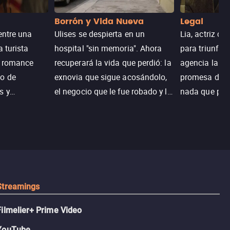
Borrón y Vida Nueva
Legal
entre una
Ulises se despierta en un
Lia, actriz c
a turista
hospital "sin memoria". Ahora
para triunfar
n romance
recuperará la vida que perdió: la
agencia la es
o de
exnovia que sigue acosándolo,
promesa de vi
s y
el negocio que le fue robado y la
nada que perd
.
casa de sus sueños; sin
Juana, argen
embargo, no todo es como lo
historia. Jun
recordaba.
sobrevivir, af
algo mejor.
Streamings
Filmelier+ Prime Video
YouTube