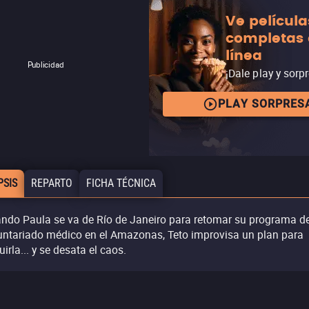
Ve película
completas
línea
Publicidad
¡Dale play y sorp
PLAY SORPRES
PSIS
REPARTO
FICHA TÉCNICA
ndo Paula se va de Río de Janeiro para retomar su programa d
untariado médico en el Amazonas, Teto improvisa un plan para
uirla... y se desata el caos.