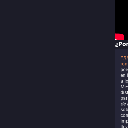
¿Por
Ri
"
rom
per
en 
a l
Mes
dis
par
de 
sob
cor
imp
lle