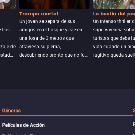
Trampa mortal
La bestia del p
Un joven se separa de sus
Un intenso thriller 
e Los
amigos en el bosque y cae en
supervivencia sobr
e
una fosa de 3 metros que
turistas que debe l
izaje de
atraviesa su pierna,
vida cuando un hi
estadas
descubriendo pronto que no fue
fugitivo queda suel
n
un accidente. Su lucha por
pantanos de Luisia
peranza
sobrevivir revela secretos y
peligro inminente.
 restos
Géneros
Películas de Acción