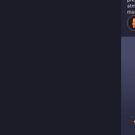
atm
mar