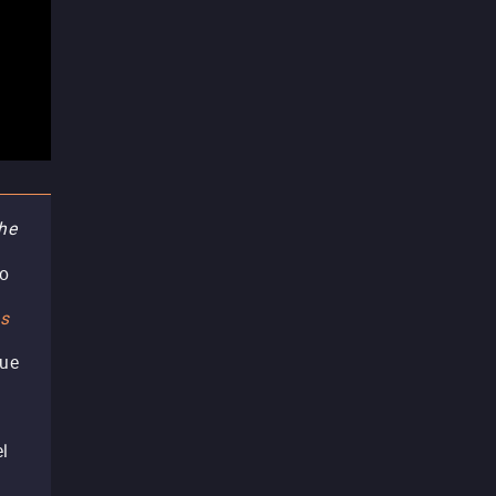
he
do
es
que
el