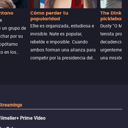
antano
Cómo perder tu
The Dink: p
popularidad
pickleball
de
Ellie es organizada, estudiosa e
Dusty "O Mart
e un grupo de
invisible. Nate es popular,
tenista profe
uchar por su
rebelde e imposible. Cuando
decadencia, n
popótamo
ambos forman una alianza para
urgentemente 
to en los
competir por la presidencia del
una misión pa
na.
colegio, el plan era simple…
country club 
hasta que el corazón decidió
ganar el resp
complicarlo todo.
Dusty rompe 
hace lo impen
pickleball.
Streamings
Filmelier+ Prime Video