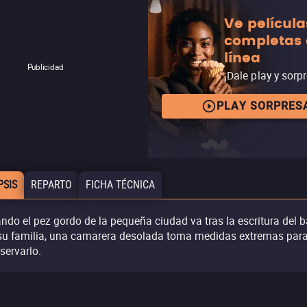
Ve película
completas
línea
Publicidad
¡Dale play y sorp
PLAY SORPRES
PSIS
REPARTO
FICHA TÉCNICA
ndo el pez gordo de la pequeña ciudad va tras la escritura del b
su familia, una camarera desolada toma medidas extremas par
servarlo.