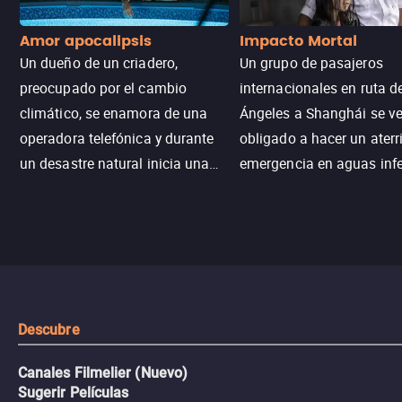
Amor apocalipsis
Impacto Mortal
Un dueño de un criadero,
Un grupo de pasajeros
preocupado por el cambio
internacionales en ruta d
climático, se enamora de una
Ángeles a Shanghái se v
operadora telefónica y durante
obligado a hacer un aterr
un desastre natural inicia una
emergencia en aguas inf
aventura romántica, bilingüe y
de tiburones. Ahora debe
llena de emoción para
trabajar juntos con la es
encontrarla.
de superar la vorágine de
tiburones atraídos por los
del avión.
Descubre
Canales Filmelier (Nuevo)
Sugerir Películas