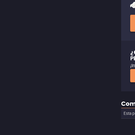
¿
P
¡I
Com
Esta p