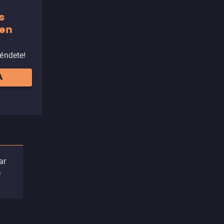
s
 en
réndete!
A
ar
a