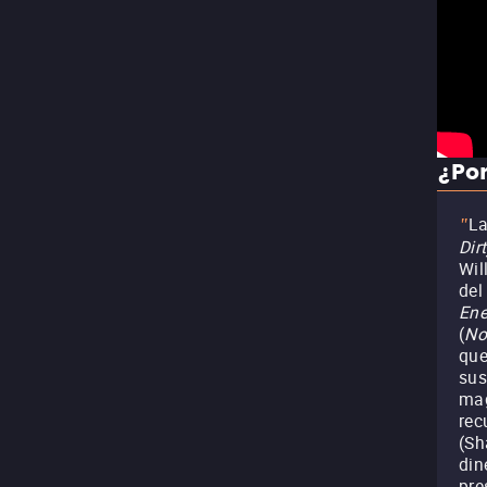
¿Por
La
"
Dir
Wil
del
Ene
(
No
que
sus
mag
rec
(Sh
din
pre