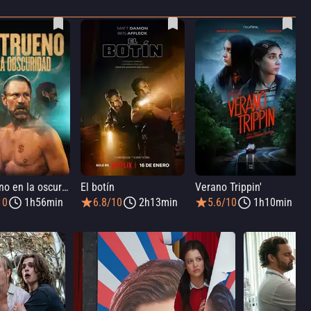
Un trueno en la oscuridad
El botín
Verano Trippin'
10
1h56min
6.8/10
2h13min
5.6/10
1h10min