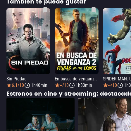
También te puede gustar
Sin Piedad
En busca de venganza 2: Ciudad de los lobos
6.1/10
1h40min
--/10
1h33min
--/10
1h3
Estrenos en cine y streaming: destaca