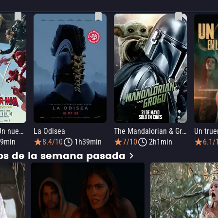
SPIDER-MAN: Un nuevo día
La Odisea
The Mandalorian & Grogu
9min
8.4/10
1h39min
7/10
2h1min
6.1/
dos de la semana pasada