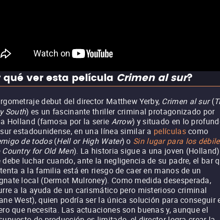
 qué ver esta película
Crimen al sur
?
rgometraje debut del director Matthew Yerby,
Crimen al sur
(
T
ty South
) es un fascinante thriller criminal protagonizado por
la Holland (famosa por la serie
Arrow
) y situado en lo profun
 sur estadounidense, en una línea similar a
películas
como
migo de todos
(
Hell or High Water
) o
Sin lugar para los débil
 Country for Old Men
). La historia sigue a una joven (Holland)
 debe luchar cuando, ante la negligencia de su padre, el bar 
tenta a la familia está en riesgo de caer en manos de un
nate local (Dermot Mulroney). Como medida desesperada,
urre a la ayuda de un carismático pero misterioso criminal
ane West), quien podría ser la única solución para conseguir 
ero que necesita. Las actuaciones son buenas y, aunque el
supuesto de producción es limitado, el director logra crear la