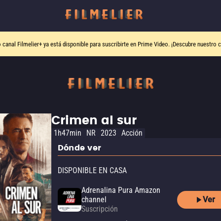
o canal
Filmelier+
ya está disponible para suscribirte en Prime Video.
¡Descubre nuestro c
Crimen al sur
1h47min
NR
2023
Acción
Dónde ver
DISPONIBLE EN CASA
Adrenalina Pura Amazon
Ver
channel
Suscripción
Adrenalina Pura Apple TV
channel