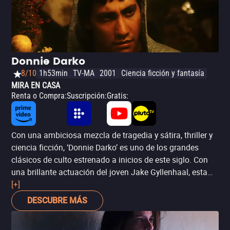
Donnie Darko
8/10
1h53min
TV-MA
2001
Ciencia ficción y fantasía
MIRA EN CASA
Renta o Compra
:
Suscripción
:
Gratis
:
Con una ambiciosa mezcla de tragedia y sátira, thriller y
ciencia ficción, ‘Donnie Darko’ es uno de los grandes
clásicos de culto estrenado a inicios de este siglo. Con
una brillante actuación del joven Jake Gyllenhaal, esta
película mezcla conceptos de dimensiones paralelas y
[+]
viajes en el tiempo, borrando la línea entre la cordura y la
DESCUBRE MÁS
locura de su conflictuado personaje principal.