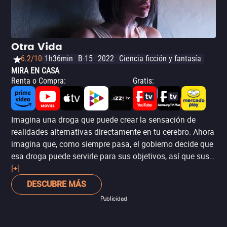
Otra Vida
6.2/10
1h36min
B-15
2022
Ciencia ficción y fantasía
MIRA EN CASA
Renta o Compra
:
Gratis
:
Imagina una droga que puede crear la sensación de
realidades alternativas directamente en tu cerebro. Ahora
imagina que, como siempre pasa, el gobierno decide que
esa droga puede servirle para sus objetivos, así que sus
creadores se pelean sobre qué deben hacer al respecto.
[+]
‘Otra vida’ (‘Other Life’) es un thriller australiano
DESCUBRE MÁS
independiente de ciencia ficción, algo como una cruza
Publicidad
entre ‘Matrix’ y ‘El vengador del futuro’ (‘Total Recall’), que
encajaría perfectamente en el mundo de ‘Black Mirror’ y