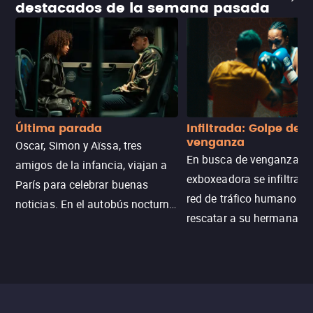
destacados de la semana pasada
Última parada
Infiltrada: Golpe de
venganza
Oscar, Simon y Aïssa, tres
En busca de venganza, u
amigos de la infancia, viajan a
exboxeadora se infiltra e
París para celebrar buenas
red de tráfico humano pa
noticias. En el autobús nocturno
rescatar a su hermana m
N121, un intercambio entre
enfrentando criminales
pasajeros escala y la situación
despiadados, secretos
se descontrola, convirtiendo el
peligrosos y situaciones
viaje en un thriller urbano
extremas que ponen a pr
intenso.