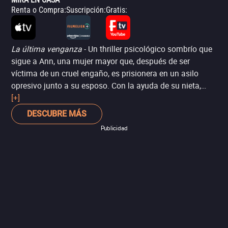
Renta o Compra
:
Suscripción
:
Gratis
:
La última venganza
- Un thriller psicológico sombrío que
sigue a Ann, una mujer mayor que, después de ser
víctima de un cruel engaño, es prisionera en un asilo
opresivo junto a su esposo. Con la ayuda de su nieta,
Ann lucha por desenmascarar el sistema corrupto y
[+]
buscar venganza contra aquellos que destruyeron su
DESCUBRE MÁS
vida. Estelarizada por Dale Dickey, la película se sumerge
Publicidad
en un universo de suspenso y justicia, donde el poder del
amor y la determinación desafían las sombras de un
sistema implacable.