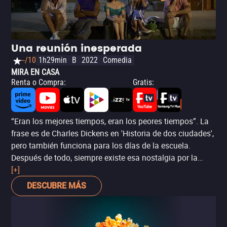
Una reunión inesperada
--/10
1h29min
B
2022
Comedia
MIRA EN CASA
Renta o Compra
:
Gratis
:
“Eran los mejores tiempos, eran los peores tiempos”. La
frase es de Charles Dickens en 'Historia de dos ciudades',
pero también funciona para los días de la escuela.
Después de todo, siempre existe esa nostalgia por la
juventud, hasta que recuerdas los tontos e inocentes, o lo
[+]
fuerte que era sentir el acoso de los compañeros. 'Una
DESCUBRE MÁS
reunión inesperada' ('Later Days') juega con esa dualidad
de sentimientos, cuando un grupo de amigos es invitado
a una última reunión con los compañeros de generación.