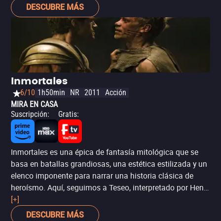
contrarreloj para detener a un terrorista local. Con
DESCUBRE MÁS
escenas llenas de tensión y un enfoque crítico sobre la
lealtad y la ética, Cleanskin es una excelente opción para
los amantes del suspenso político y la adrenalina pura.
Inmortales
6/10
1h50min
NR
2011
Acción
MIRA EN CASA
Suscripción
:
Gratis
:
Inmortales es una épica de fantasía mitológica que se
basa en batallas grandiosas, una estética estilizada y un
elenco imponente para narrar una historia clásica de
heroísmo. Aquí, seguimos a Teseo, interpretado por Henry
Cavill antes de convertirse en el Superman de la gran
[+]
pantalla, elegido por Zeus para frustrar los planes
DESCUBRE MÁS