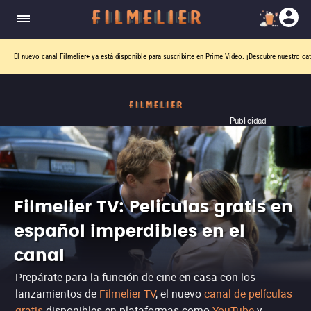
Una película por día. Una sola pista. Seis intentos para adivinar.
¿Puedes descubrir la película de hoy?
Publicidad
Filmelier TV: Peliculas gratis en
español imperdibles en el
canal
Prepárate para la función de cine en casa con los
lanzamientos de
Filmelier TV
, el nuevo
canal de películas
gratis
disponibles en plataformas como
YouTube
y