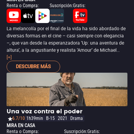
Renta o Compra
:
Suscripción
:
Gratis
:
La melancolía por el final de la vida ha sido abordado de
diversas formas en el cine – casi siempre con elegancia
–, que van desde la esperanzadora ‘Up: una aventura de
altura’, a la angustiante y realista ‘Amour’ de Michael
Haneke, aunque el referente obligado tiene que ser
[+]
Ingmar Bergman con ‘Fresas salvajes’. Dirigida por el
DESCUBRE MÁS
canadiense Claude Lalonde y estrenada en el Festival
Internacional de Cine de la India, ‘La última nota’ (‘Coda’)
es una película que captura esta nostalgia de la vejez
con tacto y clase, algo que se refleja en una fotografía y
un diseño de producción refinados para acompañar a su
protagonista. El punto fuerte de la película, obviamente,
Una voz contra el poder
es la actuación del gran Sir Patrick Stewart (‘Logan:
6.7/10
1h39min
B-15
2021
Drama
Wolverine’), como un músico clásico consciente de que
MIRA EN CASA
está en el ocaso de su vida.
Renta o Compra
:
Suscripción
:
Gratis
: