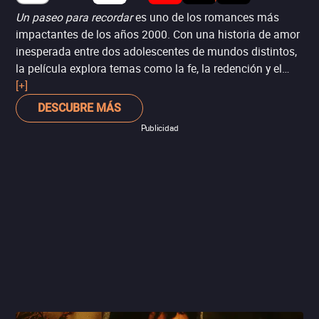
Un paseo para recordar
es uno de los romances más
impactantes de los años 2000. Con una historia de amor
inesperada entre dos adolescentes de mundos distintos,
la película explora temas como la fe, la redención y el
poder transformador del amor. Mandy Moore (
[+]
This Is Us
)
y Shane West (
Crimen al sur
) ofrecen actuaciones
DESCUBRE MÁS
conmovedoras que tocan el corazón, haciendo de esta
Publicidad
una experiencia audiovisual inolvidable. Para quienes
disfrutan de historias de amor que sacan lágrimas, esta
es una excelente opción.