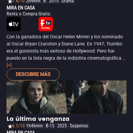
7.4/10
2h4min
B
2015
Drama
MIRA EN CASA
Renta o Compra
:
Gratis
:
Con la ganadora del Oscar Helen Mirren y los nominado
al Oscar Bryan Cranston y Diane Lane. En 1947, Trumbo
era el guionista más exitoso de Hollywood. Pero fue
puesto en la lista negra de la indústria cinematográfica y
arrestado por sus creencias políticas. *7.5*IMDb.
[+]
DESCUBRE MÁS
La última venganza
6.1/10
1h46min
B-15
2025
Suspenso
MIRA EN CASA