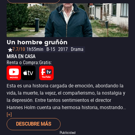
química entre los protagonistas y el ambiente relajado
son elementos que hacen que la película sea atractiva y
una excelente opción para quienes buscan una historia
de amor con muchas risas.
Un hombre gruñón
7.7/10
1h55min
B-15
2017
Drama
MIRA EN CASA
Renta o Compra
:
Gratis
:
Esta es una historia cargada de emoción, abordando la
vida, la muerte, la vejez, el compañerismo, la nostalgia y
la depresión. Entre tantos sentimientos el director
Hannes Holm cuenta una hermosa historia, mostrando
que somos muchos más que lo que mostramos al
[+]
mundo. Ciertamente te hará llorar - sea por la historia o
DESCUBRE MÁS
por haber conocido algunos Oves durante la vida.
Publicidad