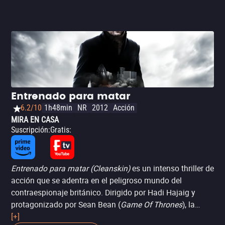
Entrenado para matar
6.2/10
1h48min
NR
2012
Acción
MIRA EN CASA
Suscripción
:
Gratis
:
Entrenado para matar (Cleanskin)
es un intenso thriller de
acción que se adentra en el peligroso mundo del
contraespionaje británico. Dirigido por Hadi Hajaig y
protagonizado por Sean Bean (
Game Of Thrones
), la
historia sigue a un agente encubierto en una carrera
[+]