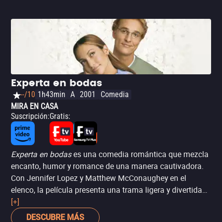
Experta en bodas
--/10
1h43min
A
2001
Comedia
MIRA EN CASA
Suscripción
:
Gratis
:
Experta en bodas
es una comedia romántica que mezcla
encanto, humor y romance de una manera cautivadora.
Con Jennifer Lopez y Matthew McConaughey en el
elenco, la película presenta una trama ligera y divertida
sobre una experimentada organizadora de bodas que se
[+]
ve en un dilema al enamorarse de uno de los novios. La
DESCUBRE MÁS