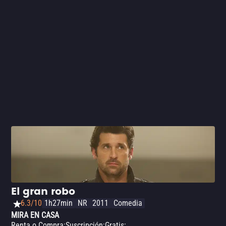
El gran robo
6.3/10
1h27min
NR
2011
Comedia
MIRA EN CASA
Renta o Compra
:
Suscripción
:
Gratis
: