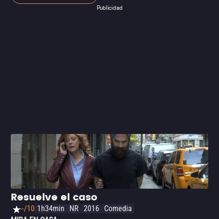
destructivos del Rey Hiperión, interpretado con intensidad
Publicidad
por Mickey Rourke. Completando el reparto está el
siempre estelar John Hurt, quien aporta peso dramático a
la narrativa. Dirigida por Tarsem Singh, la película
impresiona con sus impactantes efectos visuales y sus
estilizadas escenas de acción, que evocan la mitología
griega con un toque moderno. Una verdadera delicia para
quienes disfrutan de la fantasía, los dioses, los héroes y
las batallas épicas.
Resuelve el caso
--/10
1h34min
NR
2016
Comedia