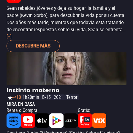
Sean rebeldes jóvenes y deja su hogar, la familia y el
padre (Kevin Sorbo), para descubrir la vida por su cuenta.
Dos años más tarde, mientras que todavía está tratando
de encontrar respuestas sobre su vida, Sean se enfrenta a
todo lo que creía saber, y es confrontado por el profesor,
[+]
que te desafía a revisar su vida como una historia. Su
DESCUBRE MÁS
mejor amigo corre un camino peligroso, una mujer joven,
fuerte y hermoso es en su propio viaje en busca de
respuestas. Cada uno de estos elementos hace que Sean
tiene opciones en su camino. Un drama de la historia,
risas, las relaciones, la fe y la redención, y en última
instancia la cuestión. historias perdidas tienen finales
Instinto materno
felices?
--/10
1h20min
B-15
2021
Terror
MIRA EN CASA
Renta o Compra
:
Gratis
: