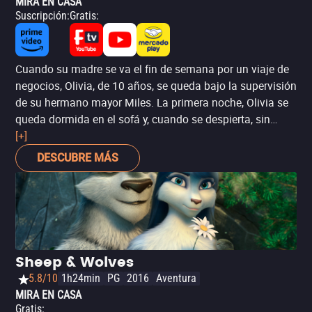
MIRA EN CASA
Suscripción
:
Gratis
:
Cuando su madre se va el fin de semana por un viaje de
negocios, Olivia, de 10 años, se queda bajo la supervisión
de su hermano mayor Miles. La primera noche, Olivia se
queda dormida en el sofá y, cuando se despierta, sin
darse cuenta de lo tarde que es, decide sacar a pasear a
[+]
su perro Charlie. Durante ese paseo será testigo de como
DESCUBRE MÁS
secuestran a una mujer en las vacías calles de Nueva
York. El problema es que al día siguiente nadie cree a la
joven Olivia.
Sheep & Wolves
5.8/10
1h24min
PG
2016
Aventura
MIRA EN CASA
Gratis
: