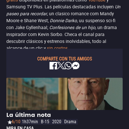
Samsung TV Plus. Las películas destacadas incluyen
Un
paseo para recordar
, un clasico romance com Mandy
Moore e Shane West;
Donnie Darko
, uu suspenso sci-fi
con Jake Gyllenhaal;
Confesiones de un hijo
, un drama
inspirador com Kevin Sorbo. Checa el canal para
descubrir clásicos y estrenos inolvidables, todo al
alcance de un clic y
sin costos
.
COMPARTE CON TUS AMIGOS
La última nota
6/10
1h37min
B-15
2020
Drama
MIRA EN CASA