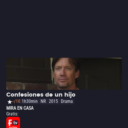
sus historias sobre futuros distópicos tecnificados que
están por alcanzarnos. Si conoces y disfrutas alguna de
las referencias ya mencionadas, entonces te encantará
esta película.
Confesiones de un hijo
--/10
1h30min
NR
2015
Drama
MIRA EN CASA
Gratis
: