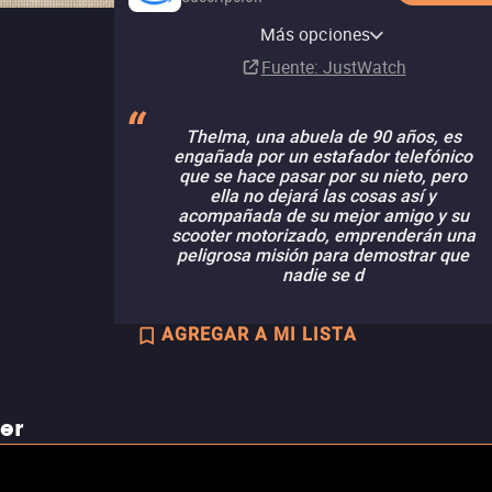
Amazon Prime Video with
Amazon Video
Apple TV Store
Claro video
HBO Max Amazon Channel
Ads
Más opciones
Comprar
Comprar
Comprar
Suscripción
MX$99.00
MX$99.00
MX$255.00
Suscripción
Fuente
: JustWatch
Thelma, una abuela de 90 años, es
engañada por un estafador telefónico
que se hace pasar por su nieto, pero
ella no dejará las cosas así y
acompañada de su mejor amigo y su
scooter motorizado, emprenderán una
peligrosa misión para demostrar que
nadie se d
AGREGAR A MI LISTA
ler