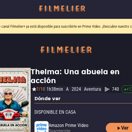
o canal
Filmelier+
ya está disponible para suscribirte en Prime Video.
¡Descubre nuestro c
Thelma: Una abuela en
acción
7/10
1h38min
A
2024
Aventura
740
+
1
Dónde ver
DISPONIBLE EN CASA
Amazon Prime Video
Ver
Suscripción