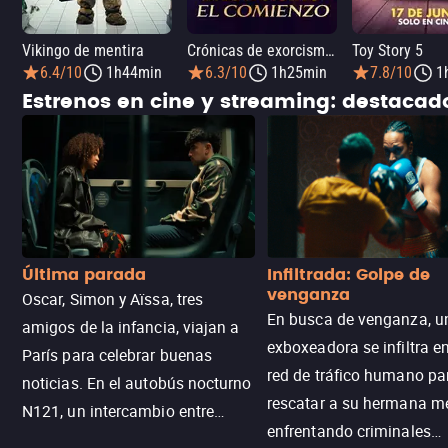
Vikingo de mentira
Crónicas de exorcismo: El comienzo
Toy Story 5
6.4/10
1h44min
6.3/10
1h25min
7.8/10
1
Estrenos en cine y streaming: destaca
Última parada
Infiltrada: Golpe de
venganza
Oscar, Simon y Aïssa, tres
En busca de venganza, u
amigos de la infancia, viajan a
exboxeadora se infiltra e
París para celebrar buenas
red de tráfico humano pa
noticias. En el autobús nocturno
rescatar a su hermana m
N121, un intercambio entre
enfrentando criminales
pasajeros escala y la situación