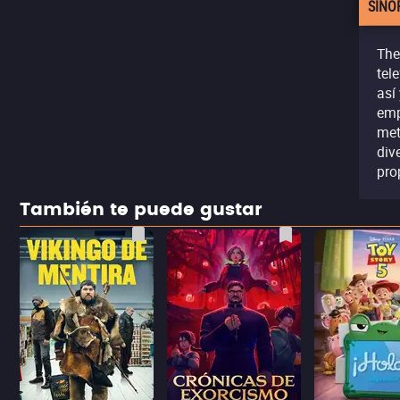
SINO
The
tel
así
emp
met
div
pro
También te puede gustar