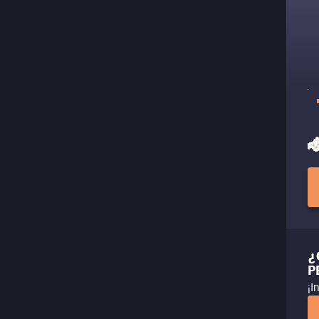
¿
P
¡I