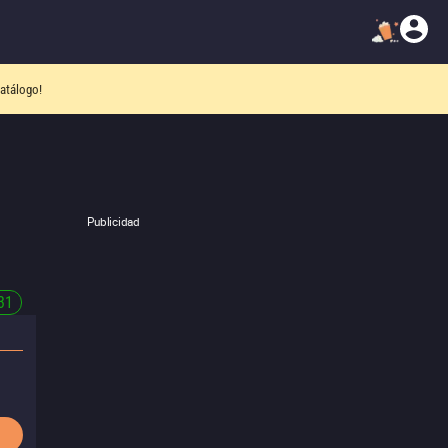
atálogo!
Publicidad
31