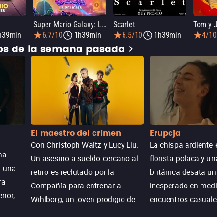
Super Mario Galaxy: La película
Scarlet
h39min
6.7/10
1h39min
6.5/10
1h39min
4/10
dos de la semana pasada
El maestro del crimen
Erupcja
Con Christoph Waltz y Lucy Liu.
La chispa ardiente 
na
Un asesino a sueldo cercano al
florista polaca y un
n una
retiro es reclutado por la
británica desata u
ra
Compañía para entrenar a
inesperado en medi
enor,
Wihlborg, un joven prodigio de la
encuentros casuale
Generación Z con grandes
momentos mágicos