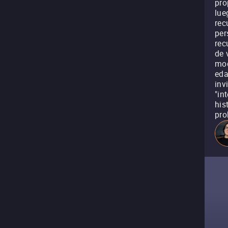
pro
lue
rec
per
rec
de 
mod
eda
inv
"in
his
pro