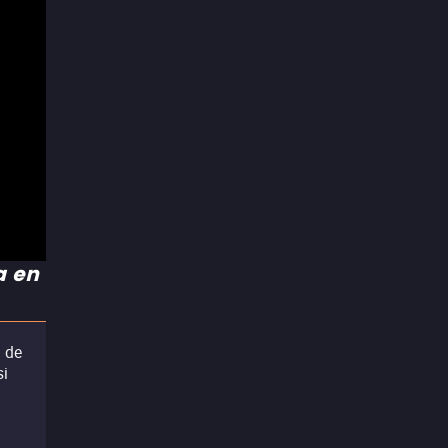
a en
 de
si