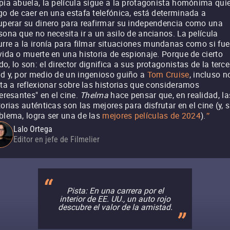
pia abuela, la película sigue a la protagonista homónima quie
go de caer en una estafa telefónica, está determinada a
uperar su dinero para reafirmar su independencia como una
sona que no necesita ir a un asilo de ancianos. La película
urre a la ironía para filmar situaciones mundanas como si fu
vida o muerte en una historia de espionaje. Porque de cierto
o, lo son: el director dignifica a sus protagonistas de la terce
d y, por medio de un ingenioso guiño a
Tom Cruise
, incluso n
ita a reflexionar sobre las historias que consideramos
teresantes" en el cine.
Thelma
hace pensar que, en realidad, la
torias auténticas son las mejores para disfrutar en el cine (y, s
blema, logra ser una de las
mejores películas de 2024
).
"
Lalo Ortega
Editor en jefe de Filmelier
Pista: En una carrera por el
interior de EE. UU., un auto rojo
descubre el valor de la amistad.