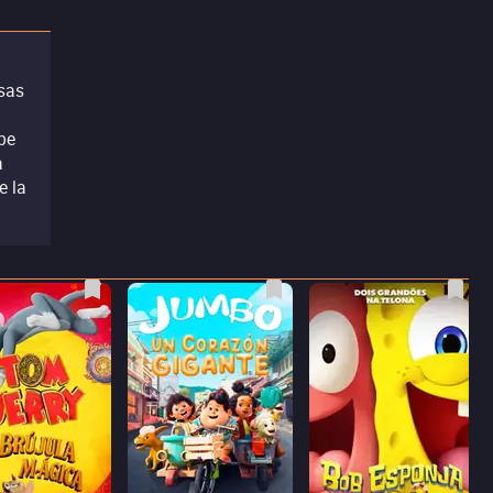
osas
be
a
e la