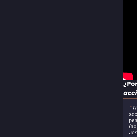
¿Por
acc
Th
"
acc
pen
(no
Jos