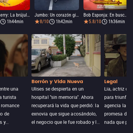
Tom y Jerry: La brújula mágica
Jumbo: Un corazón gigante
Bob Esponja: En busca de los pantalones cuadrados
1h44min
8/10
1h42min
5.8/10
1h36min
Borrón y Vida Nueva
Legal
entre una
Ulises se despierta en un
Lia, actriz c
a turista
hospital "sin memoria". Ahora
para triunfar
n romance
recuperará la vida que perdió: la
agencia la es
o de
exnovia que sigue acosándolo,
promesa de vi
s y
el negocio que le fue robado y la
nada que perd
.
casa de sus sueños; sin
Juana, argen